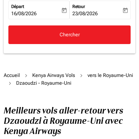
Départ
Retour
today
today
fc-booking-departure-date-aria-label
16/08/2026
fc-booking-return-date-aria-la
23/08/2026
Chercher
Accueil
Kenya Airways Vols
vers le Royaume-Uni
Dzaoudzi - Royaume-Uni
Meilleurs vols aller-retour vers
Dzaoudzi à Royaume-Uni avec
Kenya Airways