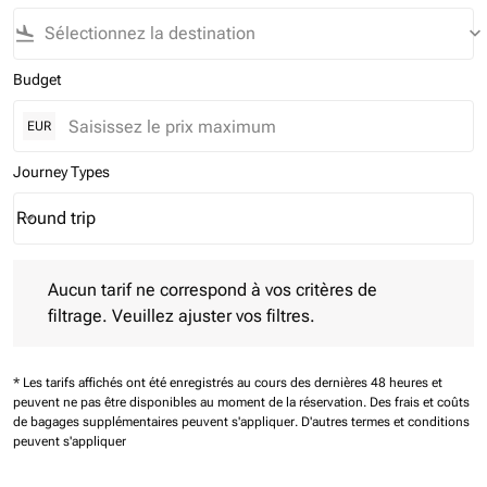
flight_land
keyboard_arrow_down
Budget
EUR
Journey Types
Round trip
keyboard_arrow_down
Journey Types option Round trip Selected
Aucun tarif ne correspond à vos critères de filtrage. Veuillez aj
Aucun tarif ne correspond à vos critères de
filtrage. Veuillez ajuster vos filtres.
* Les tarifs affichés ont été enregistrés au cours des dernières 48 heures et
peuvent ne pas être disponibles au moment de la réservation.
Des frais et coûts
de bagages supplémentaires peuvent s'appliquer.
D'autres termes et conditions
peuvent s'appliquer