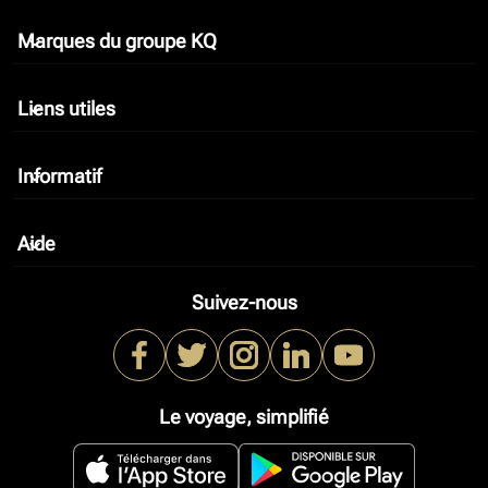
Marques du groupe KQ
keyboard_arrow_down
Liens utiles
keyboard_arrow_down
Informatif
keyboard_arrow_down
Aide
keyboard_arrow_down
Suivez-nous
Le voyage, simplifié