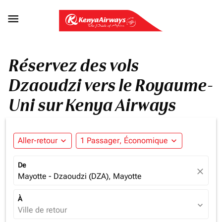

Réservez des vols
Dzaoudzi vers le Royaume-
Uni sur Kenya Airways
Aller-retour
expand_more
1 Passager, Économique
expand_more
De
close
Mayotte - Dzaoudzi (DZA), Mayotte
À
expand_more
Ville de retour