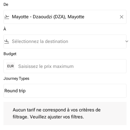
De
flight_takeoff
close
À
flight_land
keyboard_arrow_down
Budget
EUR
Journey Types
Round trip
keyboard_arrow_down
Journey Types option Round trip Selected
Aucun tarif ne correspond à vos critères de filtrage. Veuillez aj
Aucun tarif ne correspond à vos critères de
filtrage. Veuillez ajuster vos filtres.