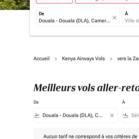
De
À
close
Accueil
Kenya Airways Vols
vers la Z
Meilleurs vols aller-re
De
À
flight_takeoff
close
flight_land
Aucun tarif ne correspond à vos critères de filtrag
Aucun tarif ne correspond à vos critères de fi