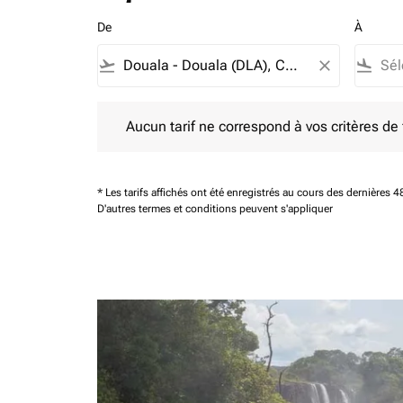
De
À
flight_takeoff
close
flight_land
Aucun tarif ne correspond à vos critères de filtrag
Aucun tarif ne correspond à vos critères de fi
* Les tarifs affichés ont été enregistrés au cours des dernières
D'autres termes et conditions peuvent s'appliquer