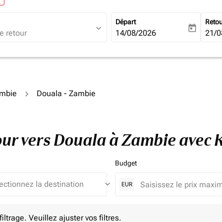
Départ
Reto
expand_more
today
fc-booking-departure-date-ari
14/08/2026
fc-b
21/0
ambie
Douala - Zambie
tour vers Douala à Zambie avec
Budget
keyboard_arrow_down
EUR
e. Veuillez ajuster vos filtres.
ltrage. Veuillez ajuster vos filtres.