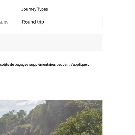
Journey Types
Round trip
keyboard_arrow_down
Journey Types option Round trip Selected
t coûts de bagages supplémentaires peuvent s'appliquer.