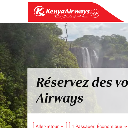
Réservez des vo
Airways
Aller-retour
expand_more
1 Passager, Économique
expand_mo