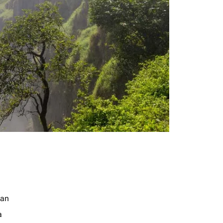
jan
a