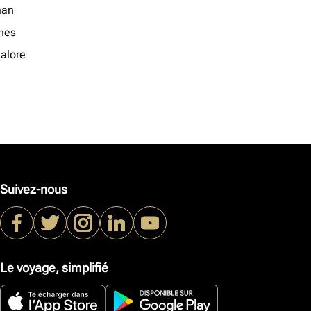
an
nes
alore
Suivez-nous
Le voyage, simplifié