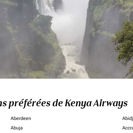
ons préférées de Kenya Airways
Aberdeen
Abid
Abuja
Accr