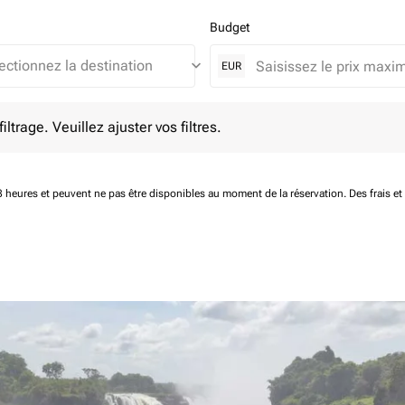
Budget
keyboard_arrow_down
EUR
e. Veuillez ajuster vos filtres.
ltrage. Veuillez ajuster vos filtres.
 48 heures et peuvent ne pas être disponibles au moment de la réservation.
Des frais e