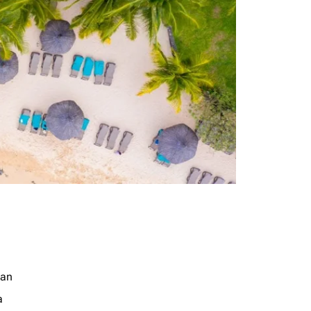
jan
a