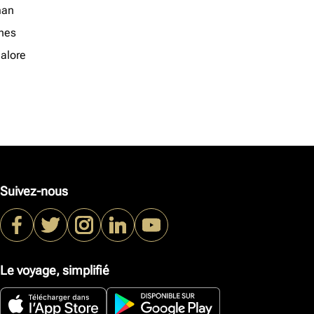
an
nes
alore
Suivez-nous
Le voyage, simplifié