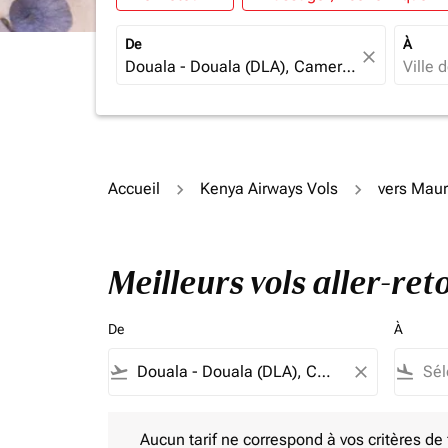
De
À
close
Accueil
Kenya Airways Vols
vers Maur
Meilleurs vols aller-re
De
À
flight_takeoff
close
flight_land
Aucun tarif ne correspond à vos critères de filtrag
Aucun tarif ne correspond à vos critères de fi