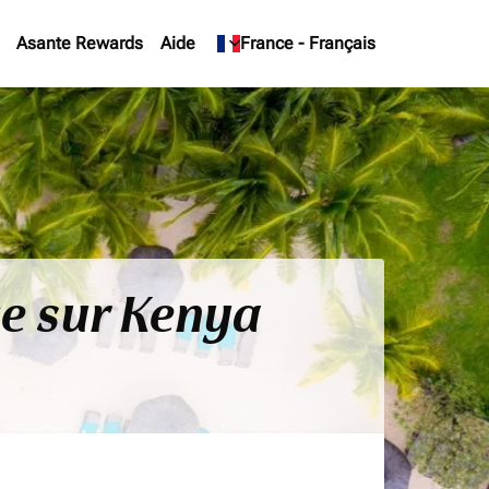
Asante Rewards
Aide
keyboard_arrow_down
France
-
Français
ce sur Kenya