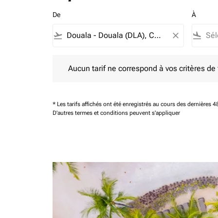
De
À
flight_takeoff
close
flight_land
Aucun tarif ne correspond à vos critères de filtrag
Aucun tarif ne correspond à vos critères de fi
* Les tarifs affichés ont été enregistrés au cours des dernières
D'autres termes et conditions peuvent s'appliquer