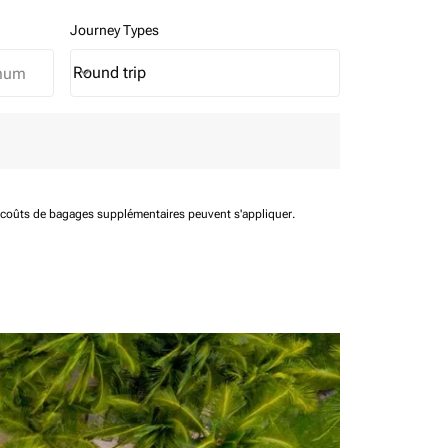
Journey Types
Round trip
keyboard_arrow_down
Journey Types option Round trip Selected
t coûts de bagages supplémentaires peuvent s'appliquer.