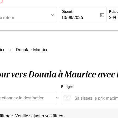
Départ
Reto
expand_more
today
fc-booking-departure-date-ari
13/08/2026
fc-b
20/0
ice
Douala - Maurice
tour vers Douala à Maurice ave
Budget
keyboard_arrow_down
EUR
e. Veuillez ajuster vos filtres.
ltrage. Veuillez ajuster vos filtres.