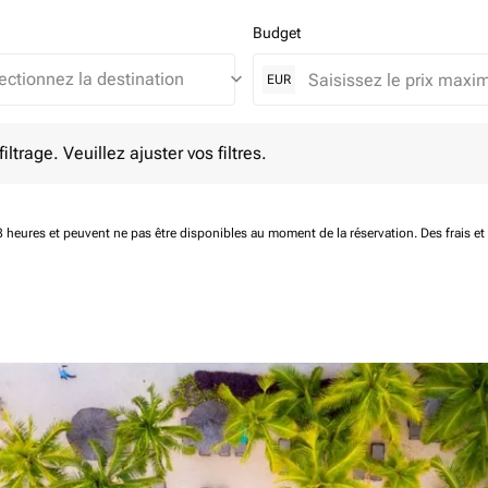
Budget
keyboard_arrow_down
EUR
e. Veuillez ajuster vos filtres.
ltrage. Veuillez ajuster vos filtres.
 48 heures et peuvent ne pas être disponibles au moment de la réservation.
Des frais e