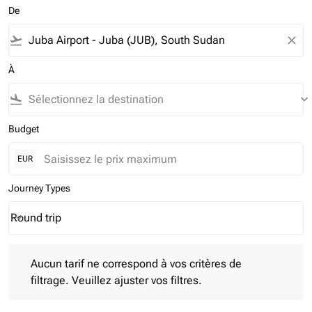
De
flight_takeoff
close
À
flight_land
keyboard_arrow_down
Budget
EUR
Journey Types
Round trip
keyboard_arrow_down
Journey Types option Round trip Selected
Aucun tarif ne correspond à vos critères de filtrage. Veuillez aj
Aucun tarif ne correspond à vos critères de
filtrage. Veuillez ajuster vos filtres.