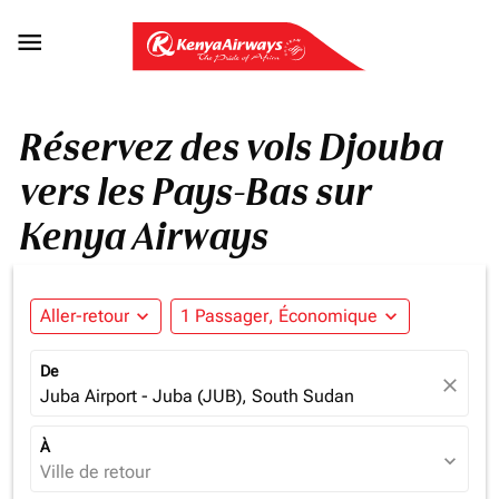

Réservez des vols Djouba
vers les Pays-Bas sur
Kenya Airways
Aller-retour
expand_more
1 Passager, Économique
expand_more
De
close
Juba Airport - Juba (JUB), South Sudan
À
expand_more
Ville de retour