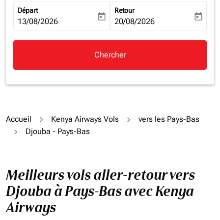
Départ
Retour
today
today
fc-booking-departure-date-aria-label
13/08/2026
fc-booking-return-date-aria-la
20/08/2026
Chercher
Accueil
Kenya Airways Vols
vers les Pays-Bas
Djouba - Pays-Bas
Meilleurs vols aller-retour vers
Djouba à Pays-Bas avec Kenya
Airways