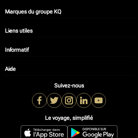
Marques du groupe KQ
keyboard_arrow_down
Liens utiles
keyboard_arrow_down
Informatif
keyboard_arrow_down
Aide
keyboard_arrow_down
Suivez-nous
Le voyage, simplifié