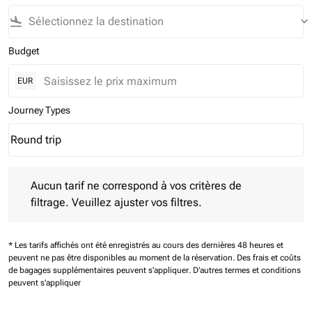
flight_land
keyboard_arrow_down
Budget
EUR
Journey Types
Round trip
keyboard_arrow_down
Journey Types option Round trip Selected
Aucun tarif ne correspond à vos critères de filtrage. Veuillez aj
Aucun tarif ne correspond à vos critères de
filtrage. Veuillez ajuster vos filtres.
* Les tarifs affichés ont été enregistrés au cours des dernières 48 heures et
peuvent ne pas être disponibles au moment de la réservation.
Des frais et coûts
de bagages supplémentaires peuvent s'appliquer.
D'autres termes et conditions
peuvent s'appliquer