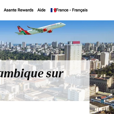
Asante Rewards
Aide
keyboard_arrow_down
France
-
Français
zambique sur