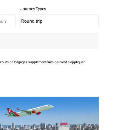
Journey Types
Round trip
keyboard_arrow_down
Journey Types option Round trip Selected
t coûts de bagages supplémentaires peuvent s'appliquer.