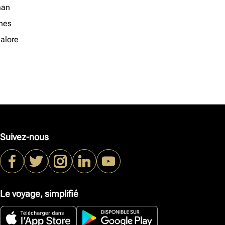
an
nes
alore
Suivez-nous
Le voyage, simplifié