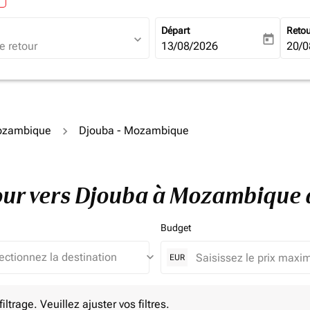
Départ
Reto
expand_more
today
fc-booking-departure-date-ari
13/08/2026
fc-b
20/0
Mozambique
Djouba - Mozambique
etour vers Djouba à Mozambique
Budget
keyboard_arrow_down
EUR
e. Veuillez ajuster vos filtres.
ltrage. Veuillez ajuster vos filtres.