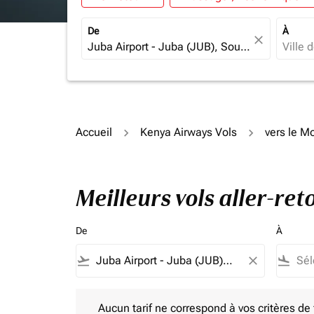
De
À
close
Accueil
Kenya Airways Vols
vers le 
Meilleurs vols aller-r
De
À
flight_takeoff
close
flight_land
Aucun tarif ne correspond à vos critères de filtrag
Aucun tarif ne correspond à vos critères de fi