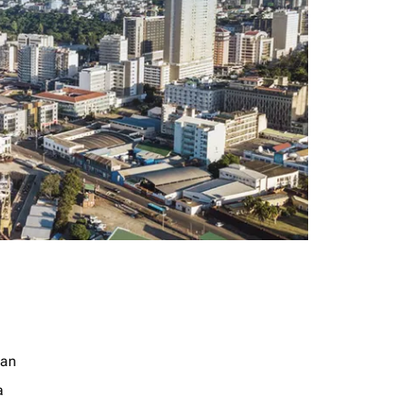
jan
a