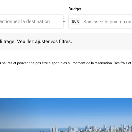
Budget
keyboard_arrow_down
EUR
e. Veuillez ajuster vos filtres.
ltrage. Veuillez ajuster vos filtres.
 48 heures et peuvent ne pas être disponibles au moment de la réservation.
Des frais e