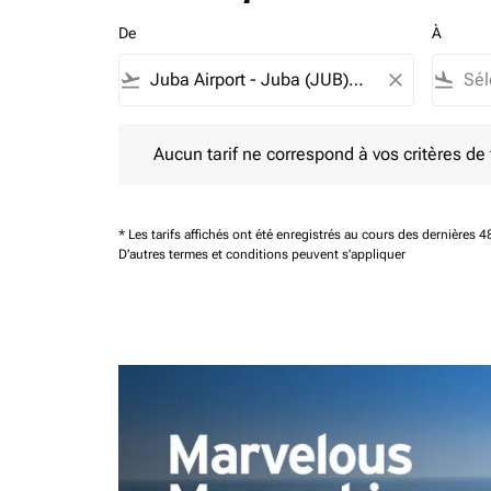
De
À
flight_takeoff
close
flight_land
Aucun tarif ne correspond à vos critères de filtrag
Aucun tarif ne correspond à vos critères de fi
* Les tarifs affichés ont été enregistrés au cours des dernières
D'autres termes et conditions peuvent s'appliquer