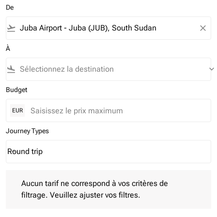
De
flight_takeoff
close
À
flight_land
keyboard_arrow_down
Budget
EUR
Journey Types
Round trip
keyboard_arrow_down
Journey Types option Round trip Selected
Aucun tarif ne correspond à vos critères de filtrage. Veuillez aj
Aucun tarif ne correspond à vos critères de
filtrage. Veuillez ajuster vos filtres.