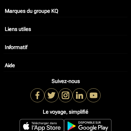
Marques du groupe KQ
keyboard_arrow_down
Liens utiles
keyboard_arrow_down
Informatif
keyboard_arrow_down
Aide
keyboard_arrow_down
Suivez-nous
Le voyage, simplifié