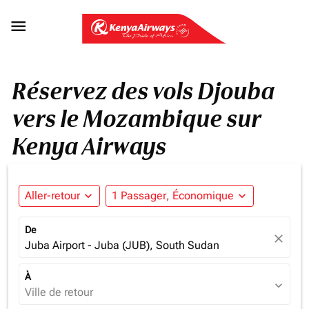

Réservez des vols Djouba
vers le Mozambique sur
Kenya Airways
Aller-retour
expand_more
1 Passager, Économique
expand_more
De
close
Juba Airport - Juba (JUB), South Sudan
À
expand_more
Ville de retour