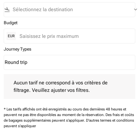
flight_land
keyboard_arrow_down
Budget
EUR
Journey Types
Round trip
keyboard_arrow_down
Journey Types option Round trip Selected
Aucun tarif ne correspond à vos critères de filtrage. Veuillez aj
Aucun tarif ne correspond à vos critères de
filtrage. Veuillez ajuster vos filtres.
* Les tarifs affichés ont été enregistrés au cours des dernières 48 heures et
peuvent ne pas être disponibles au moment de la réservation.
Des frais et coûts
de bagages supplémentaires peuvent s'appliquer.
D'autres termes et conditions
peuvent s'appliquer