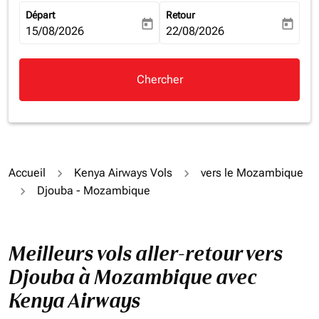
Départ
Retour
today
today
fc-booking-departure-date-aria-label
15/08/2026
fc-booking-return-date-aria-la
22/08/2026
Chercher
Accueil
Kenya Airways Vols
vers le Mozambique
Djouba - Mozambique
Meilleurs vols aller-retour vers
Djouba à Mozambique avec
Kenya Airways