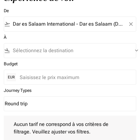
De
flight_takeoff
close
À
flight_land
keyboard_arrow_down
Budget
EUR
Journey Types
Round trip
keyboard_arrow_down
Journey Types option Round trip Selected
Aucun tarif ne correspond à vos critères de filtrage. Veuillez aj
Aucun tarif ne correspond à vos critères de
filtrage. Veuillez ajuster vos filtres.