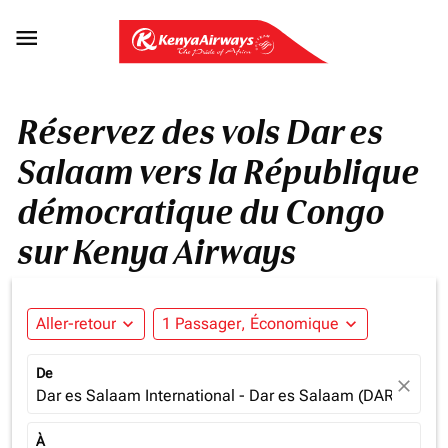

Réservez des vols Dar es
Salaam vers la République
démocratique du Congo
sur Kenya Airways
Aller-retour
expand_more
1 Passager, Économique
expand_more
De
close
Dar es Salaam International - Dar es Salaam (DAR), Tanz
À