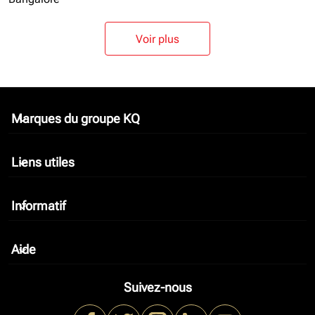
Voir plus
Marques du groupe KQ
keyboard_arrow_down
Liens utiles
keyboard_arrow_down
Informatif
keyboard_arrow_down
Aide
keyboard_arrow_down
Suivez-nous