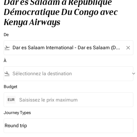
Dar es Salaam à République
Démocratique Du Congo avec
Kenya Airways
De
flight_takeoff
close
À
flight_land
keyboard_arrow_down
Budget
EUR
Journey Types
Round trip
keyboard_arrow_down
Journey Types option Round trip Selected