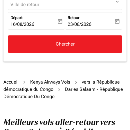
expand_more
Ville de retour
Départ
Retour
today
today
fc-booking-departure-date-aria-label
16/08/2026
fc-booking-return-date-aria-la
23/08/2026
Chercher
Accueil
Kenya Airways Vols
vers la République
démocratique du Congo
Dar es Salaam - République
Démocratique Du Congo
Meilleurs vols aller-retour vers