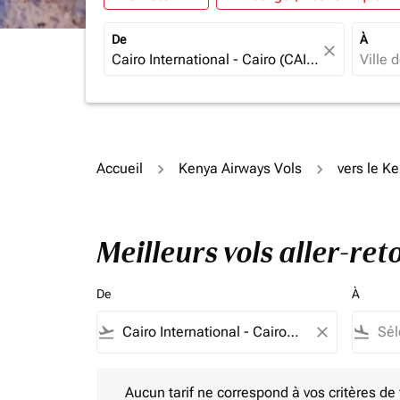
De
À
close
Accueil
Kenya Airways Vols
vers le K
Meilleurs vols aller-re
De
À
flight_takeoff
close
flight_land
Aucun tarif ne correspond à vos critères de filtrag
Aucun tarif ne correspond à vos critères de fi