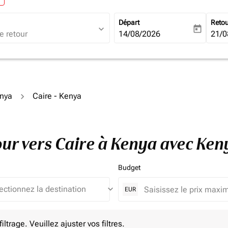
Départ
Reto
expand_more
today
fc-booking-departure-date-ari
14/08/2026
fc-b
21/0
enya
Caire - Kenya
tour vers Caire à Kenya avec Ke
Budget
keyboard_arrow_down
EUR
e. Veuillez ajuster vos filtres.
ltrage. Veuillez ajuster vos filtres.