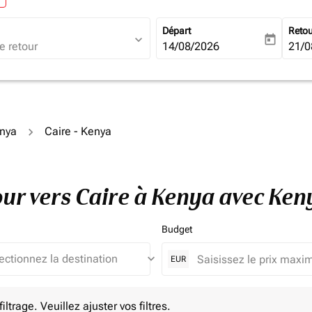
Départ
Reto
expand_more
today
fc-booking-departure-date-ari
14/08/2026
fc-b
21/0
enya
Caire - Kenya
tour vers Caire à Kenya avec Ke
Budget
keyboard_arrow_down
EUR
e. Veuillez ajuster vos filtres.
ltrage. Veuillez ajuster vos filtres.