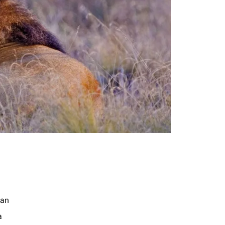
jan
a