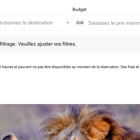
Budget
keyboard_arrow_down
EUR
e. Veuillez ajuster vos filtres.
ltrage. Veuillez ajuster vos filtres.
 48 heures et peuvent ne pas être disponibles au moment de la réservation.
Des frais e