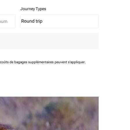
Journey Types
Round trip
keyboard_arrow_down
Journey Types option Round trip Selected
t coûts de bagages supplémentaires peuvent s'appliquer.