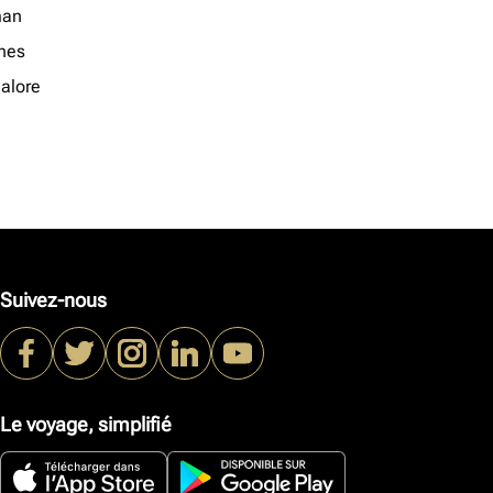
an
nes
alore
Suivez-nous
Le voyage, simplifié