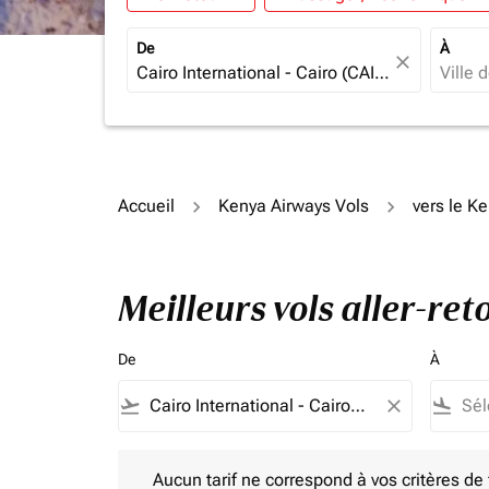
De
À
close
Accueil
Kenya Airways Vols
vers le K
Meilleurs vols aller-re
De
À
flight_takeoff
close
flight_land
Aucun tarif ne correspond à vos critères de filtrag
Aucun tarif ne correspond à vos critères de fi