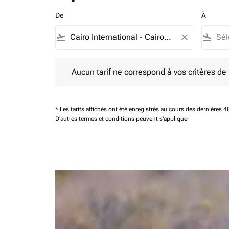
De
À
flight_takeoff
close
flight_land
Aucun tarif ne correspond à vos critères de filtrag
Aucun tarif ne correspond à vos critères de fi
* Les tarifs affichés ont été enregistrés au cours des dernières
D'autres termes et conditions peuvent s'appliquer