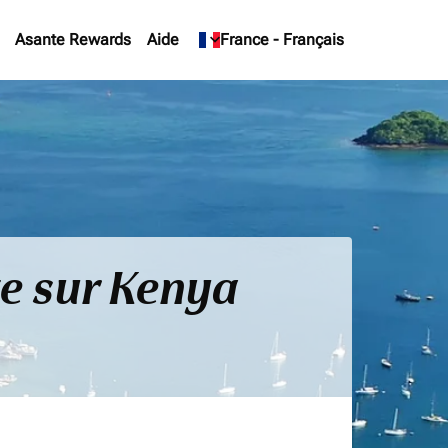
Asante Rewards
Aide
keyboard_arrow_down
France
-
Français
te sur Kenya