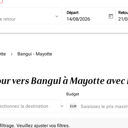
Départ
Reto
expand_more
today
fc-booking-departure-date-ari
14/08/2026
fc-b
21/0
tte
Bangui - Mayotte
tour vers Bangui à Mayotte ave
Budget
keyboard_arrow_down
EUR
e. Veuillez ajuster vos filtres.
ltrage. Veuillez ajuster vos filtres.