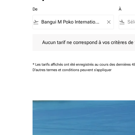
De
À
flight_takeoff
close
flight_land
Aucun tarif ne correspond à vos critères de filtrag
Aucun tarif ne correspond à vos critères de fi
* Les tarifs affichés ont été enregistrés au cours des dernières
D'autres termes et conditions peuvent s'appliquer