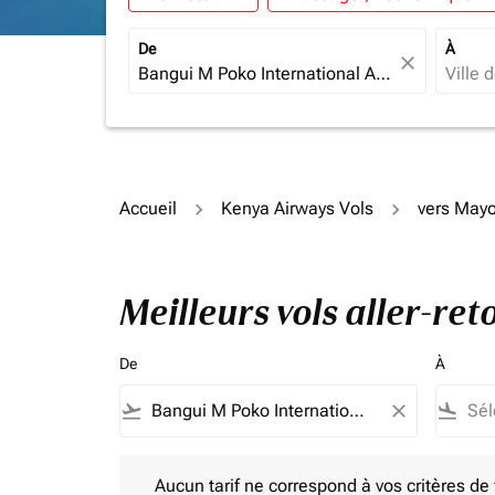
De
À
close
Accueil
Kenya Airways Vols
vers Mayo
Meilleurs vols aller-re
De
À
flight_takeoff
close
flight_land
Aucun tarif ne correspond à vos critères de filtrag
Aucun tarif ne correspond à vos critères de fi