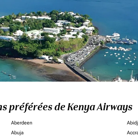
ons préférées de Kenya Airways
Aberdeen
Abid
Abuja
Accr