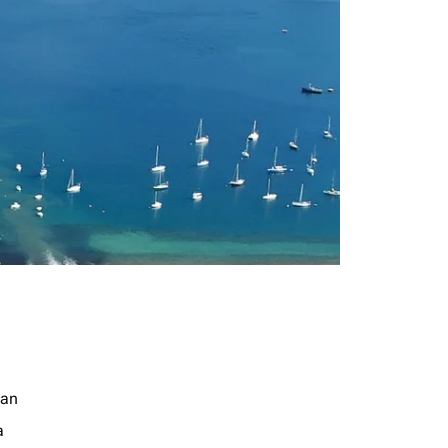
jan
a