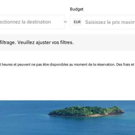
Budget
keyboard_arrow_down
EUR
e. Veuillez ajuster vos filtres.
ltrage. Veuillez ajuster vos filtres.
 48 heures et peuvent ne pas être disponibles au moment de la réservation.
Des frais e