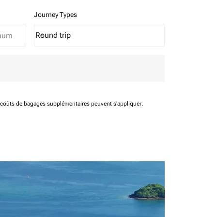
Journey Types
Round trip
keyboard_arrow_down
Journey Types option Round trip Selected
t coûts de bagages supplémentaires peuvent s'appliquer.