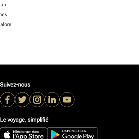
an
nes
alore
Suivez-nous
Le voyage, simplifié