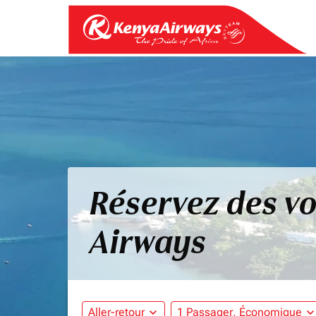
Réservez des vo
Airways
Aller-retour
expand_more
1 Passager, Économique
expand_mo