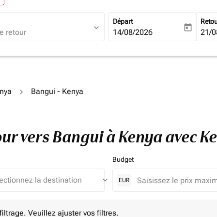
Départ
Reto
expand_more
today
fc-booking-departure-date-ari
14/08/2026
fc-b
21/0
enya
Bangui - Kenya
tour vers Bangui à Kenya avec 
Budget
keyboard_arrow_down
EUR
e. Veuillez ajuster vos filtres.
ltrage. Veuillez ajuster vos filtres.