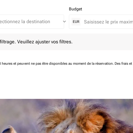
Budget
keyboard_arrow_down
EUR
e. Veuillez ajuster vos filtres.
ltrage. Veuillez ajuster vos filtres.
 48 heures et peuvent ne pas être disponibles au moment de la réservation.
Des frais e