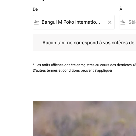
De
À
flight_takeoff
close
flight_land
Aucun tarif ne correspond à vos critères de filtrag
Aucun tarif ne correspond à vos critères de fi
* Les tarifs affichés ont été enregistrés au cours des dernières
D'autres termes et conditions peuvent s'appliquer