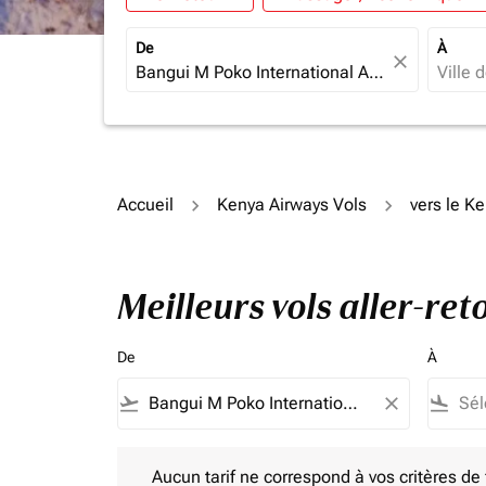
De
À
close
Accueil
Kenya Airways Vols
vers le K
Meilleurs vols aller-re
De
À
flight_takeoff
close
flight_land
Aucun tarif ne correspond à vos critères de filtrag
Aucun tarif ne correspond à vos critères de fi