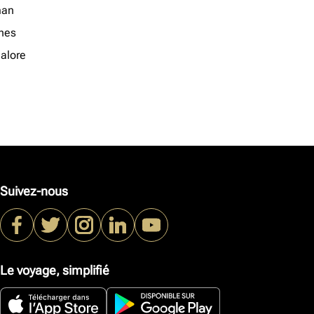
an
nes
alore
Suivez-nous
Le voyage, simplifié