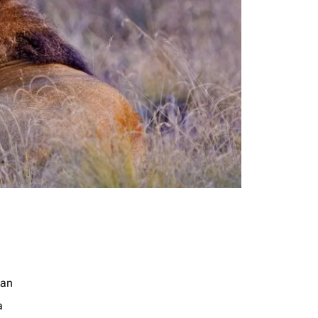
jan
a