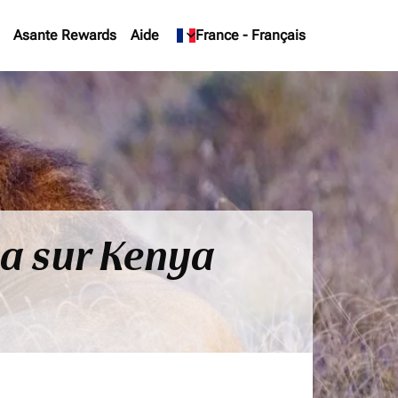
Asante Rewards
Aide
keyboard_arrow_down
France
-
Français
ya sur Kenya