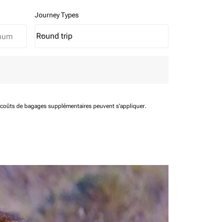
Journey Types
Round trip
keyboard_arrow_down
Journey Types option Round trip Selected
t coûts de bagages supplémentaires peuvent s'appliquer.