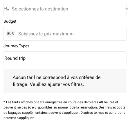
flight_land
keyboard_arrow_down
Budget
EUR
Journey Types
Round trip
keyboard_arrow_down
Journey Types option Round trip Selected
Aucun tarif ne correspond à vos critères de filtrage. Veuillez aj
Aucun tarif ne correspond à vos critères de
filtrage. Veuillez ajuster vos filtres.
* Les tarifs affichés ont été enregistrés au cours des dernières 48 heures et
peuvent ne pas être disponibles au moment de la réservation.
Des frais et coûts
de bagages supplémentaires peuvent s'appliquer.
D'autres termes et conditions
peuvent s'appliquer