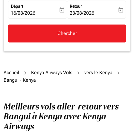
Départ
Retour
today
today
fc-booking-departure-date-aria-label
16/08/2026
fc-booking-return-date-aria-la
23/08/2026
Chercher
Accueil
Kenya Airways Vols
vers le Kenya
Bangui - Kenya
Meilleurs vols aller-retour vers
Bangui à Kenya avec Kenya
Airways