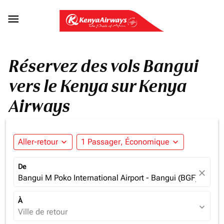

Réservez des vols Bangui
vers le Kenya sur Kenya
Airways
Aller-retour
expand_more
1 Passager, Économique
expand_more
De
close
Bangui M Poko International Airport - Bangui (BGF), Centra
À
expand_more
Ville de retour