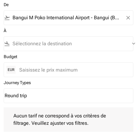
De
flight_takeoff
close
À
flight_land
keyboard_arrow_down
Budget
EUR
Journey Types
Round trip
keyboard_arrow_down
Journey Types option Round trip Selected
Aucun tarif ne correspond à vos critères de filtrage. Veuillez aj
Aucun tarif ne correspond à vos critères de
filtrage. Veuillez ajuster vos filtres.