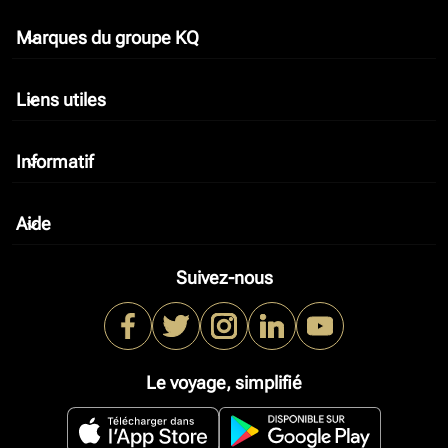
Marques du groupe KQ
keyboard_arrow_down
Liens utiles
keyboard_arrow_down
Informatif
keyboard_arrow_down
Aide
keyboard_arrow_down
Suivez-nous
Le voyage, simplifié