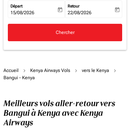
Départ
Retour
today
today
fc-booking-departure-date-aria-label
15/08/2026
fc-booking-return-date-aria-la
22/08/2026
Chercher
Accueil
Kenya Airways Vols
vers le Kenya
Bangui - Kenya
Meilleurs vols aller-retour vers
Bangui à Kenya avec Kenya
Airways