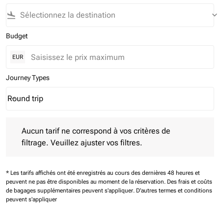
flight_land
keyboard_arrow_down
Budget
EUR
Journey Types
Round trip
keyboard_arrow_down
Journey Types option Round trip Selected
Aucun tarif ne correspond à vos critères de filtrage. Veuillez aj
Aucun tarif ne correspond à vos critères de
filtrage. Veuillez ajuster vos filtres.
* Les tarifs affichés ont été enregistrés au cours des dernières 48 heures et
peuvent ne pas être disponibles au moment de la réservation.
Des frais et coûts
de bagages supplémentaires peuvent s'appliquer.
D'autres termes et conditions
peuvent s'appliquer