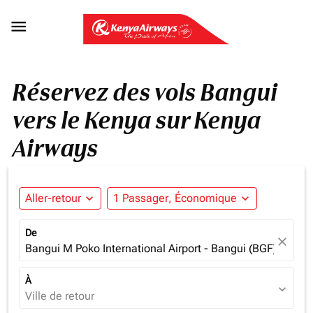

Réservez des vols Bangui
vers le Kenya sur Kenya
Airways
Aller-retour
expand_more
1 Passager, Économique
expand_more
De
close
Bangui M Poko International Airport - Bangui (BGF), Centra
À
expand_more
Ville de retour