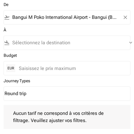
De
flight_takeoff
close
À
flight_land
keyboard_arrow_down
Budget
EUR
Journey Types
Round trip
keyboard_arrow_down
Journey Types option Round trip Selected
Aucun tarif ne correspond à vos critères de filtrage. Veuillez aj
Aucun tarif ne correspond à vos critères de
filtrage. Veuillez ajuster vos filtres.