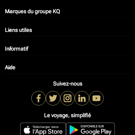
Marques du groupe KQ
keyboard_arrow_down
Liens utiles
keyboard_arrow_down
Informatif
keyboard_arrow_down
Aide
keyboard_arrow_down
Suivez-nous
Le voyage, simplifié