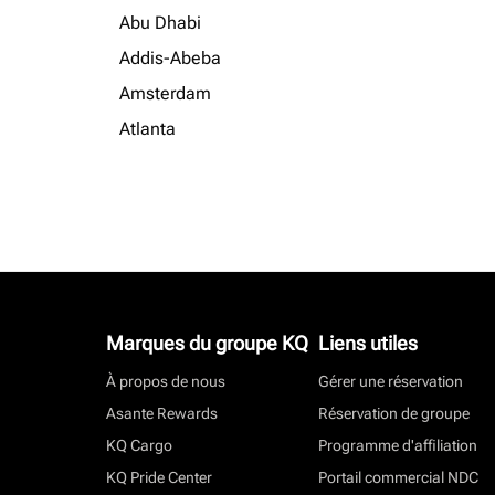
Abu Dhabi
Addis-Abeba
Amsterdam
Atlanta
Marques du groupe KQ
Liens utiles
À propos de nous
Gérer une réservation
Asante Rewards
Réservation de groupe
KQ Cargo
Programme d'affiliation
KQ Pride Center
Portail commercial NDC