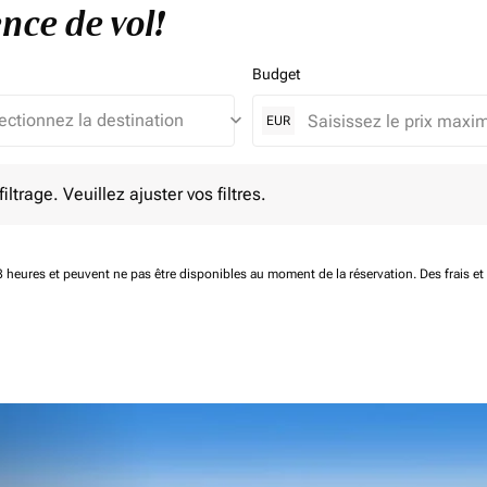
nce de vol!
Budget
keyboard_arrow_down
EUR
e. Veuillez ajuster vos filtres.
ltrage. Veuillez ajuster vos filtres.
 48 heures et peuvent ne pas être disponibles au moment de la réservation.
Des frais e