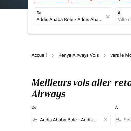
De
À
close
Accueil
Kenya Airways Vols
vers le 
Meilleurs vols aller-r
Airways
De
À
flight_takeoff
close
flight_land