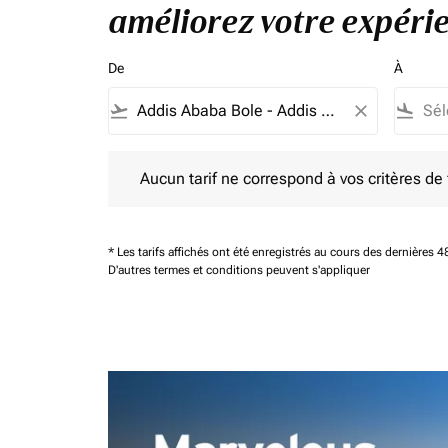
améliorez votre expérie
De
À
flight_takeoff
close
flight_land
Aucun tarif ne correspond à vos critères de filtrag
Aucun tarif ne correspond à vos critères de fi
* Les tarifs affichés ont été enregistrés au cours des dernières
D'autres termes et conditions peuvent s'appliquer