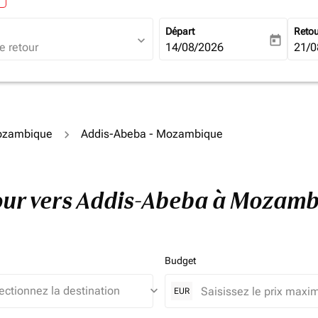
Départ
Reto
expand_more
today
fc-booking-departure-date-ari
14/08/2026
fc-b
21/0
Mozambique
Addis-Abeba - Mozambique
etour vers Addis-Abeba à Mozam
Budget
keyboard_arrow_down
EUR