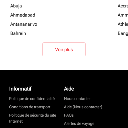
Abuja
Accr
Ahmedabad
Amm
Antananarivo
Athè
Bahreïn
Bang
Voir plus
Informatif
Aide
Politique de confidentialité
Nous contacter
Conditions de transport
Aide [Nous contacter]
Politique de sécurité du site
FAQs
Internet
Alertes de voyage