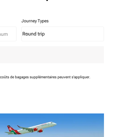
Journey Types
Round trip
keyboard_arrow_down
Journey Types option Round trip Selected
t coûts de bagages supplémentaires peuvent s'appliquer.