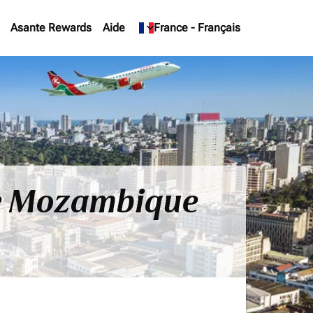
Asante Rewards
Aide
keyboard_arrow_down
France
-
Français
le Mozambique