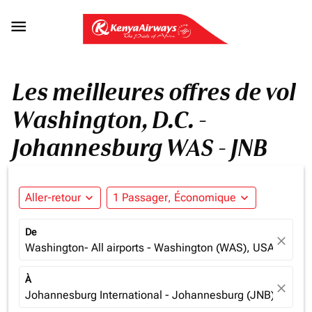

Les meilleures offres de vol
Washington, D.C. -
Johannesburg WAS - JNB
Aller-retour
expand_more
1 Passager, Économique
expand_more
De
close
Washington- All airports - Washington (WAS), USA
À
close
Johannesburg International - Johannesburg (JNB), South 