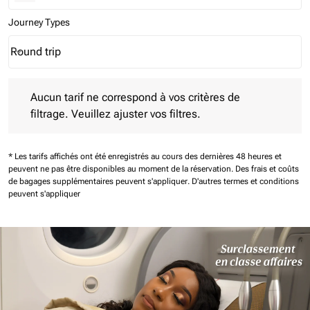
Journey Types
Round trip
keyboard_arrow_down
Journey Types option Round trip Selected
Aucun tarif ne correspond à vos critères de filtrage. Veuillez aj
Aucun tarif ne correspond à vos critères de
filtrage. Veuillez ajuster vos filtres.
* Les tarifs affichés ont été enregistrés au cours des dernières 48 heures et
peuvent ne pas être disponibles au moment de la réservation.
Des frais et coûts
de bagages supplémentaires peuvent s'appliquer.
D'autres termes et conditions
peuvent s'appliquer