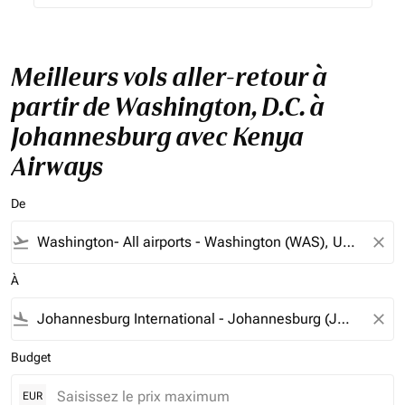
Meilleurs vols aller-retour à
partir de Washington, D.C. à
Johannesburg avec Kenya
Airways
De
flight_takeoff
close
À
flight_land
close
Budget
EUR