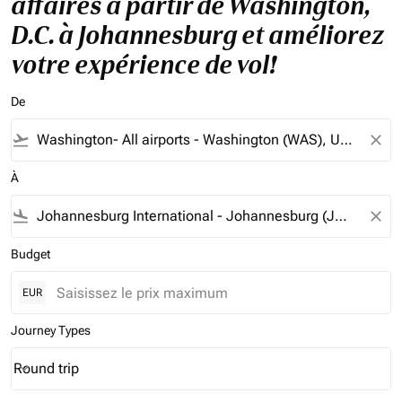
affaires à partir de Washington,
D.C. à Johannesburg et améliorez
votre expérience de vol!
De
flight_takeoff
close
À
flight_land
close
Budget
EUR
Journey Types
Round trip
keyboard_arrow_down
Journey Types option Round trip Selected