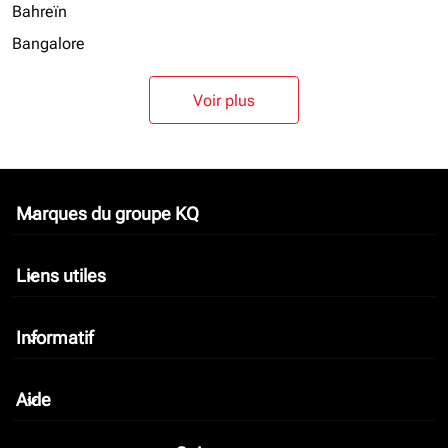
Bahreïn
Bangalore
Voir plus
Marques du groupe KQ
keyboard_arrow_down
Liens utiles
keyboard_arrow_down
Informatif
keyboard_arrow_down
Aide
keyboard_arrow_down