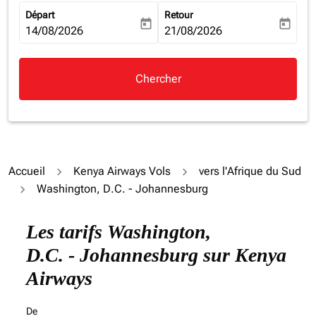
Départ
Retour
today
today
fc-booking-departure-date-aria-label
14/08/2026
fc-booking-return-date-aria-la
21/08/2026
Chercher
Accueil
Kenya Airways Vols
vers l'Afrique du Sud
Washington, D.C. - Johannesburg
Essayez de mettre à jour votre itinéraire (origine et/ou
Les tarifs Washington,
D.C. - Johannesburg sur Kenya
Airways
De