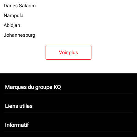
Dar es Salaam
Nampula
Abidjan
Johannesburg
Voir plus
Marques du groupe KQ
keyboard_arrow_down
Liens utiles
keyboard_arrow_down
Informatif
keyboard_arrow_down