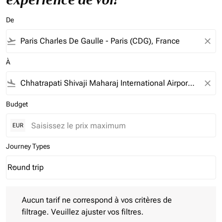
De
flight_takeoff
close
À
flight_land
close
Budget
EUR
Journey Types
Round trip
keyboard_arrow_down
Journey Types option Round trip Selected
Aucun tarif ne correspond à vos critères de filtrage. Veuillez aj
Aucun tarif ne correspond à vos critères de
filtrage. Veuillez ajuster vos filtres.