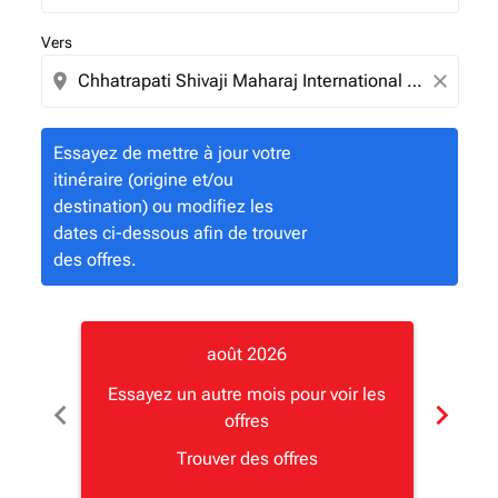
Vers
location_on
close
Essayez de mettre à jour votre
itinéraire (origine et/ou
destination) ou modifiez les
dates ci-dessous afin de trouver
des offres.
août 2026
Essayez un autre mois pour voir les
Essay
chevron_left
chevron_right
offres
Trouver des offres