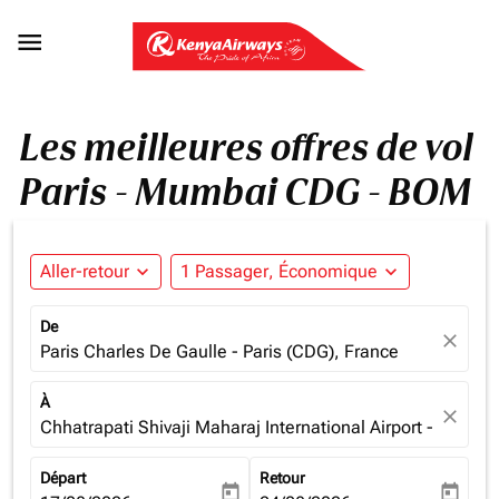

Les meilleures offres de vol
Paris - Mumbai CDG - BOM
Aller-retour
expand_more
1 Passager, Économique
expand_more
De
close
Paris Charles De Gaulle - Paris (CDG), France
À
close
Chhatrapati Shivaji Maharaj International Airport - Mumba
Départ
Retour
today
today