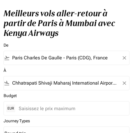
Meilleurs vols aller-retour à
partir de Paris à Mumbai avec
Kenya Airways
De
flight_takeoff
close
À
flight_land
close
Budget
EUR
Journey Types