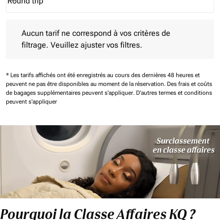
Round trip
keyboard_arrow_down
Journey Types option Round trip Selected
Aucun tarif ne correspond à vos critères de filtrage. Veuillez aj
Aucun tarif ne correspond à vos critères de
filtrage. Veuillez ajuster vos filtres.
* Les tarifs affichés ont été enregistrés au cours des dernières 48 heures et
peuvent ne pas être disponibles au moment de la réservation.
Des frais et coûts
de bagages supplémentaires peuvent s'appliquer.
D'autres termes et conditions
peuvent s'appliquer
Pourquoi la Classe Affaires KQ ?