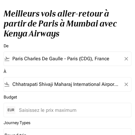
Meilleurs vols aller-retour à
partir de Paris à Mumbai avec
Kenya Airways
De
flight_takeoff
close
À
flight_land
close
Budget
EUR
Journey Types