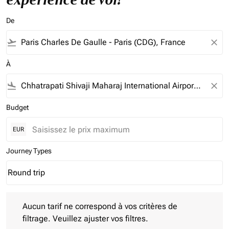
De
flight_takeoff
close
À
flight_land
close
Budget
EUR
Journey Types
Round trip
keyboard_arrow_down
Journey Types option Round trip Selected
Aucun tarif ne correspond à vos critères de filtrage. Veuillez aj
Aucun tarif ne correspond à vos critères de
filtrage. Veuillez ajuster vos filtres.