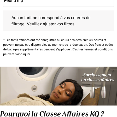
Round trip
keyboard_arrow_down
Journey Types option Round trip Selected
Aucun tarif ne correspond à vos critères de filtrage. Veuillez aj
Aucun tarif ne correspond à vos critères de
filtrage. Veuillez ajuster vos filtres.
* Les tarifs affichés ont été enregistrés au cours des dernières 48 heures et
peuvent ne pas être disponibles au moment de la réservation.
Des frais et coûts
de bagages supplémentaires peuvent s'appliquer.
D'autres termes et conditions
peuvent s'appliquer
Pourquoi la Classe Affaires KQ ?