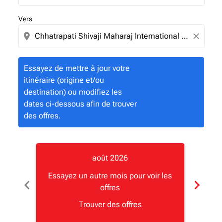
Vers
location_on
close
Essayez de mettre à jour votre
itinéraire (origine et/ou
destination) ou modifiez les
dates ci-dessous afin de trouver
des offres.
août 2026
Essayez un autre mois pour voir les
Essay
chevron_left
chevron_right
offres
Trouver des offres