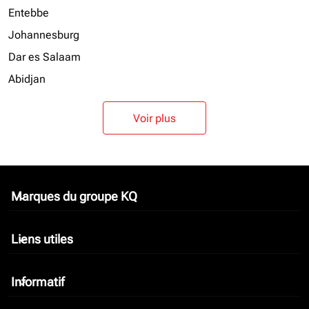
Entebbe
Johannesburg
Dar es Salaam
Abidjan
Voir plus
Marques du groupe KQ
keyboard_arrow_down
Liens utiles
keyboard_arrow_down
Informatif
keyboard_arrow_down