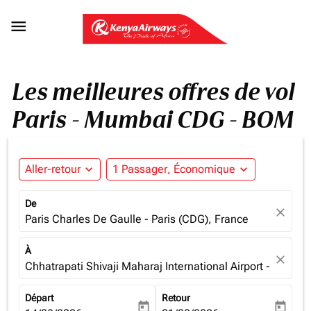

Les meilleures offres de vol
Paris - Mumbai CDG - BOM
Aller-retour
expand_more
1 Passager, Économique
expand_more
De
close
Paris Charles De Gaulle - Paris (CDG), France
À
close
Chhatrapati Shivaji Maharaj International Airport - Mumba
Départ
Retour
today
today