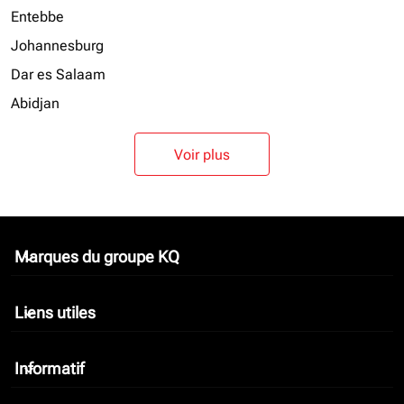
Entebbe
Johannesburg
Dar es Salaam
Abidjan
Voir plus
Marques du groupe KQ
keyboard_arrow_down
Liens utiles
keyboard_arrow_down
Informatif
keyboard_arrow_down