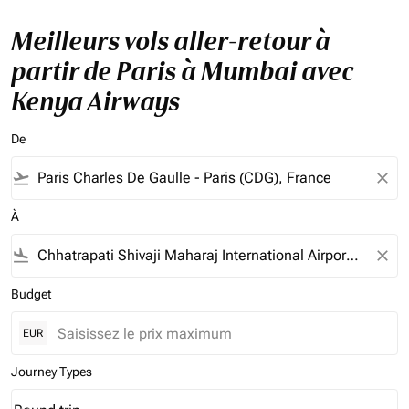
Meilleurs vols aller-retour à
partir de Paris à Mumbai avec
Kenya Airways
De
flight_takeoff
close
À
flight_land
close
Budget
EUR
Journey Types