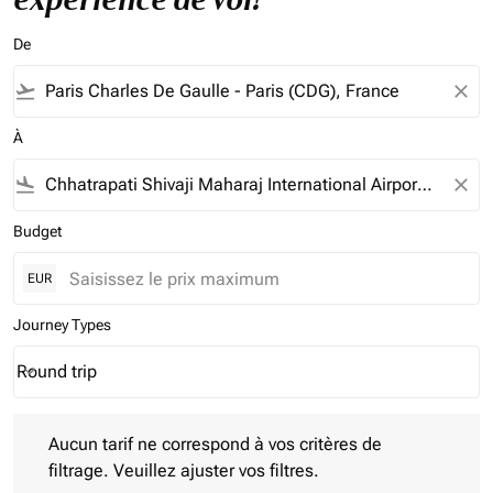
De
flight_takeoff
close
À
flight_land
close
Budget
EUR
Journey Types
Round trip
keyboard_arrow_down
Journey Types option Round trip Selected
Aucun tarif ne correspond à vos critères de filtrage. Veuillez aj
Aucun tarif ne correspond à vos critères de
filtrage. Veuillez ajuster vos filtres.