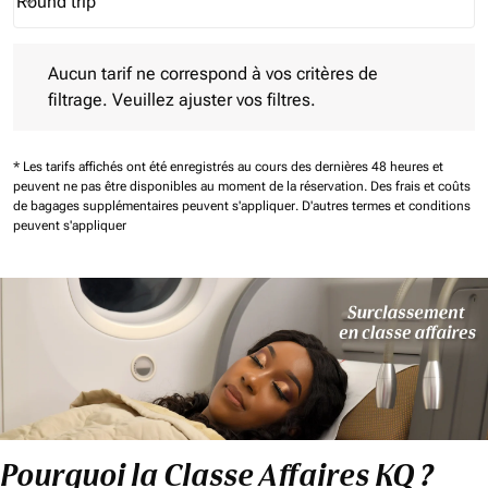
Round trip
keyboard_arrow_down
Journey Types option Round trip Selected
Aucun tarif ne correspond à vos critères de filtrage. Veuillez aj
Aucun tarif ne correspond à vos critères de
filtrage. Veuillez ajuster vos filtres.
* Les tarifs affichés ont été enregistrés au cours des dernières 48 heures et
peuvent ne pas être disponibles au moment de la réservation.
Des frais et coûts
de bagages supplémentaires peuvent s'appliquer.
D'autres termes et conditions
peuvent s'appliquer
Pourquoi la Classe Affaires KQ ?