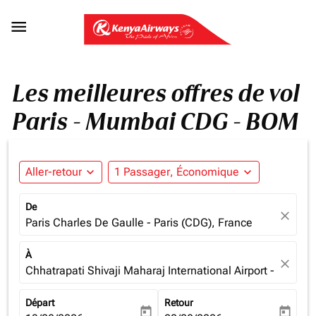

Les meilleures offres de vol
Paris - Mumbai CDG - BOM
Aller-retour
expand_more
1 Passager, Économique
expand_more
De
close
Paris Charles De Gaulle - Paris (CDG), France
À
close
Chhatrapati Shivaji Maharaj International Airport - Mumba
Départ
Retour
today
today