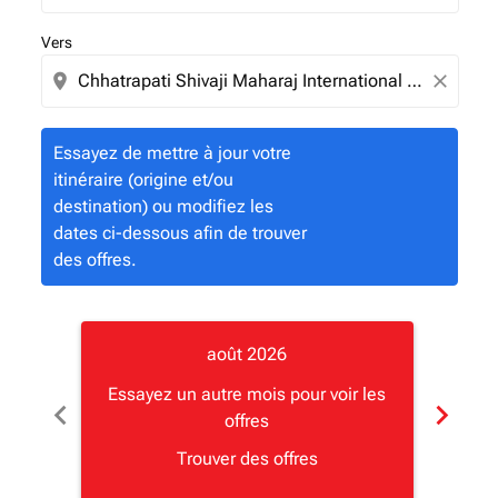
Vers
location_on
close
Essayez de mettre à jour votre
itinéraire (origine et/ou
destination) ou modifiez les
dates ci-dessous afin de trouver
des offres.
août 2026
Essayez un autre mois pour voir les
Essay
chevron_left
chevron_right
offres
Trouver des offres