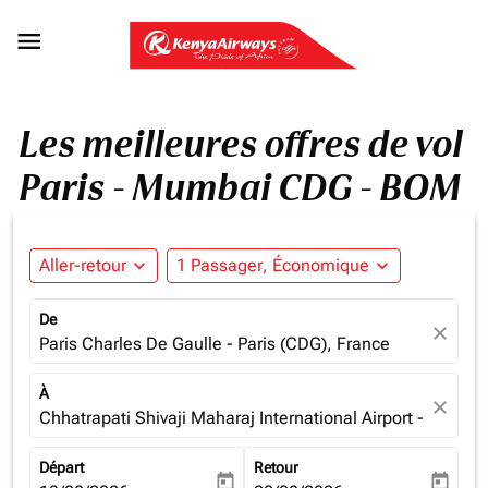

Les meilleures offres de vol
Paris - Mumbai CDG - BOM
Aller-retour
expand_more
1 Passager, Économique
expand_more
De
close
Paris Charles De Gaulle - Paris (CDG), France
À
close
Chhatrapati Shivaji Maharaj International Airport - Mumba
Départ
Retour
today
today