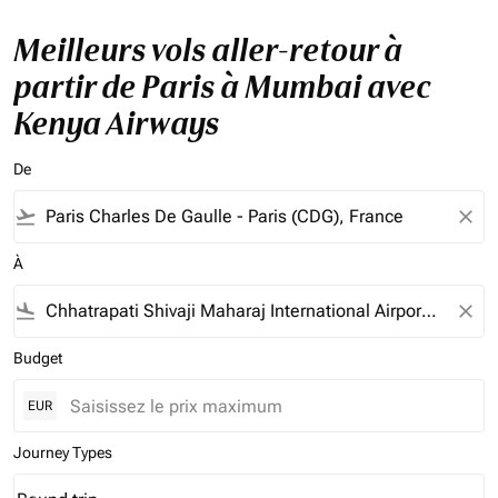
Meilleurs vols aller-retour à
partir de Paris à Mumbai avec
Kenya Airways
De
flight_takeoff
close
À
flight_land
close
Budget
EUR
Journey Types