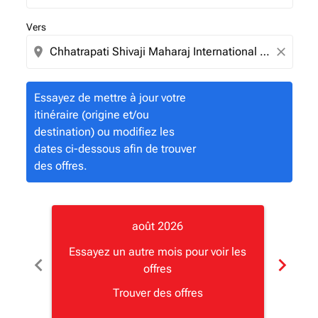
Vers
location_on
close
Essayez de mettre à jour votre
itinéraire (origine et/ou
destination) ou modifiez les
dates ci-dessous afin de trouver
des offres.
août 2026
Essayez un autre mois pour voir les
Essay
chevron_left
chevron_right
offres
Trouver des offres