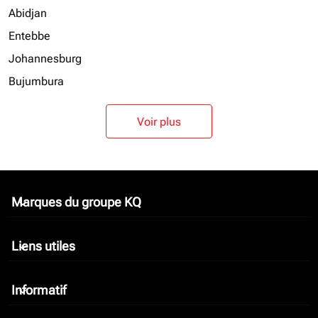
Abidjan
Entebbe
Johannesburg
Bujumbura
Voir plus
Marques du groupe KQ
keyboard_arrow_down
Liens utiles
keyboard_arrow_down
Informatif
keyboard_arrow_down