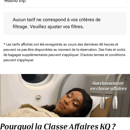
Round trip
keyboard_arrow_down
Journey Types option Round trip Selected
Aucun tarif ne correspond à vos critères de filtrage. Veuillez aj
Aucun tarif ne correspond à vos critères de
filtrage. Veuillez ajuster vos filtres.
* Les tarifs affichés ont été enregistrés au cours des dernières 48 heures et
peuvent ne pas être disponibles au moment de la réservation.
Des frais et coûts
de bagages supplémentaires peuvent s'appliquer.
D'autres termes et conditions
peuvent s'appliquer
Pourquoi la Classe Affaires KQ ?