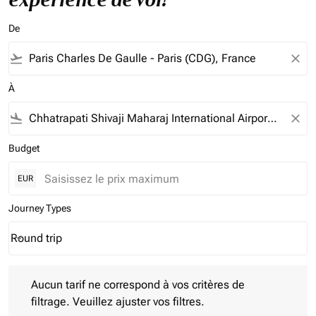
De
flight_takeoff
close
À
flight_land
close
Budget
EUR
Journey Types
Round trip
keyboard_arrow_down
Journey Types option Round trip Selected
Aucun tarif ne correspond à vos critères de filtrage. Veuillez aj
Aucun tarif ne correspond à vos critères de
filtrage. Veuillez ajuster vos filtres.