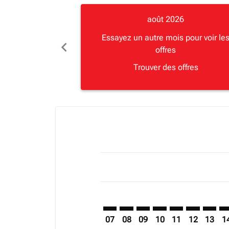
août 2026
Essayez un autre mois pour voir le
chevron_left
offres
Trouver des offres
Displaying fares for août-2026
NLA–JRO: cmp-view-offers-disclai
NLA–JRO: cmp-view-offers-di
NLA–JRO: cmp-view-offer
NLA–JRO: cmp-view-o
NLA–JRO: cmp-vi
NLA–JRO: cm
NLA–JR
NL
07
08
09
10
11
12
13
1