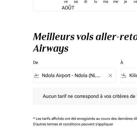
ve
sa
di
lu
ma
me
je
v
AOÛT
Meilleurs vols aller-re
Airways
De
À
flight_takeoff
close
flight_land
Aucun tarif ne correspond à vos critères de filtrag
Aucun tarif ne correspond à vos critères de fi
* Les tarifs affichés ont été enregistrés au cours des dernières
D'autres termes et conditions peuvent s'appliquer