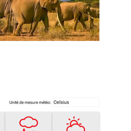
Weather unit option Celsius Select
Celsius
keyboard_arrow_down
Unité de mesure météo
: