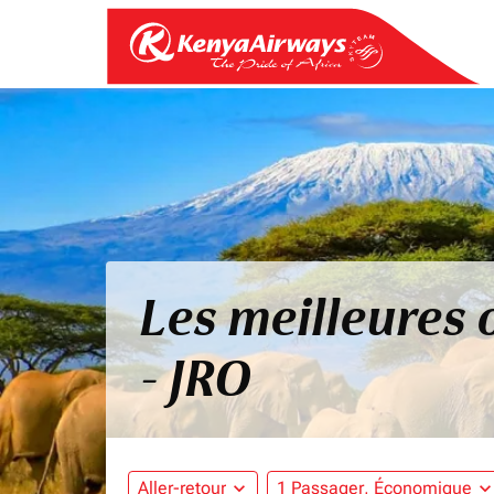
Les meilleures 
- JRO
Aller-retour
expand_more
1 Passager, Économique
expand_mo