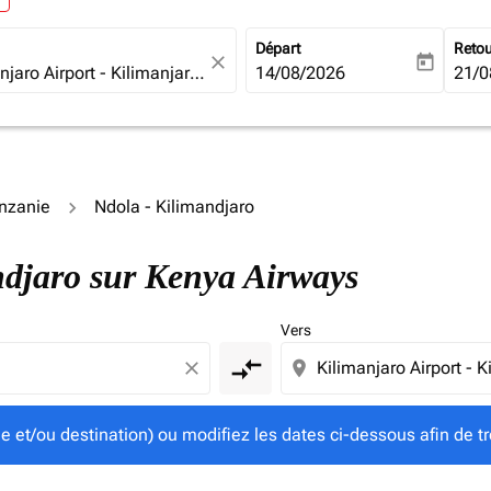
Départ
Reto
close
today
fc-booking-departure-date-ari
14/08/2026
fc-b
21/0
anzanie
Ndola - Kilimandjaro
gine et/ou destination) ou modifiez les dates ci-dessous afin
andjaro sur Kenya Airways
Vers
compare_arrows
close
location_on
ine et/ou destination) ou modifiez les dates ci-dessous afin de tr