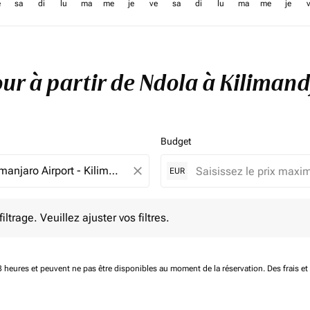
e
sa
di
lu
ma
me
je
ve
sa
di
lu
ma
me
je
tour à partir de Ndola à Kiliman
Budget
close
EUR
e. Veuillez ajuster vos filtres.
ltrage. Veuillez ajuster vos filtres.
 48 heures et peuvent ne pas être disponibles au moment de la réservation.
Des frais e