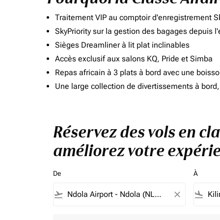
Traitement VIP au comptoir d'enregistrement Sk
SkyPriority sur la gestion des bagages depuis l
Sièges Dreamliner à lit plat inclinables
Accès exclusif aux salons KQ, Pride et Simba
Repas africain à 3 plats à bord avec une boiss
Une large collection de divertissements à bor
Réservez des vols en cla
améliorez votre expérie
De
À
flight_takeoff
close
flight_land
Aucun tarif ne correspond à vos critères de filtrag