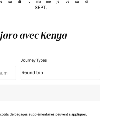
ve
sa
di
lu
ma
me
je
ve
sa
di
SEPT.
djaro avec Kenya
Journey Types
Round trip
keyboard_arrow_down
Journey Types option Round trip Selected
t coûts de bagages supplémentaires peuvent s'appliquer.