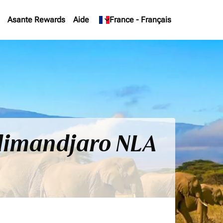
Asante Rewards
Aide
keyboard_arrow_down
France
-
Français
Kilimandjaro NLA