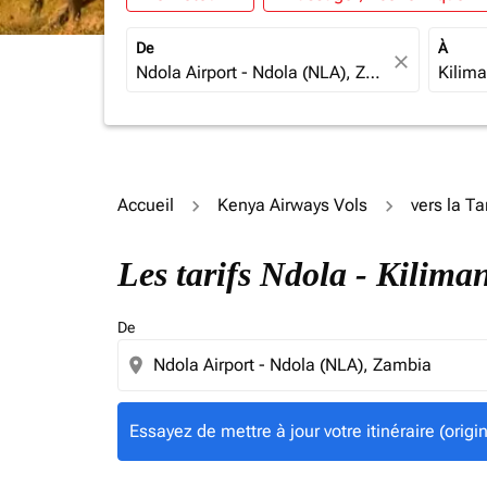
De
À
close
Accueil
Kenya Airways Vols
vers la T
Essayez de mettre à jour votre itinéraire (ori
Les tarifs Ndola - Kilim
De
location_on
Essayez de mettre à jour votre itinéraire (orig