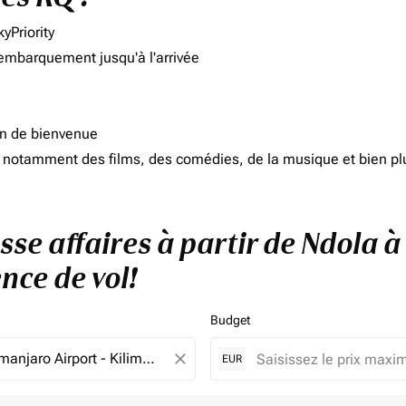
yPriority
'embarquement jusqu'à l'arrivée
on de bienvenue
d, notamment des films, des comédies, de la musique et bien pl
sse affaires à partir de Ndola 
nce de vol!
Budget
close
EUR
e. Veuillez ajuster vos filtres.