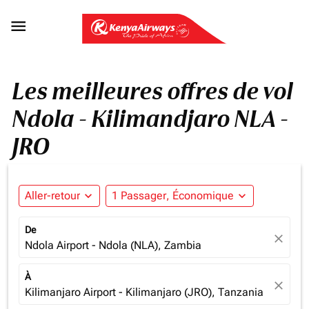

Les meilleures offres de vol
Ndola - Kilimandjaro NLA -
JRO
Aller-retour
expand_more
1 Passager, Économique
expand_more
De
close
Ndola Airport - Ndola (NLA), Zambia
À
close
Kilimanjaro Airport - Kilimanjaro (JRO), Tanzania