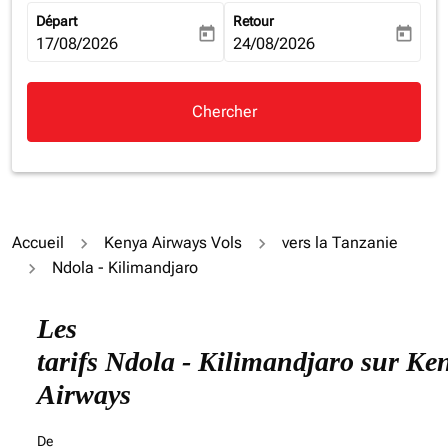
Départ
Retour
today
today
fc-booking-departure-date-aria-label
17/08/2026
fc-booking-return-date-aria-la
24/08/2026
Chercher
Accueil
Kenya Airways Vols
vers la Tanzanie
Ndola - Kilimandjaro
Essayez de mettre à jour votre itinéraire (origine et/ou
Les
tarifs Ndola - Kilimandjaro sur Ke
Airways
De