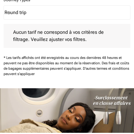
Round trip
keyboard_arrow_down
Journey Types option Round trip Selected
Aucun tarif ne correspond à vos critères de filtrage. Veuillez aj
Aucun tarif ne correspond à vos critères de
filtrage. Veuillez ajuster vos filtres.
* Les tarifs affichés ont été enregistrés au cours des dernières 48 heures et
peuvent ne pas être disponibles au moment de la réservation.
Des frais et coûts
de bagages supplémentaires peuvent s'appliquer.
D'autres termes et conditions
peuvent s'appliquer