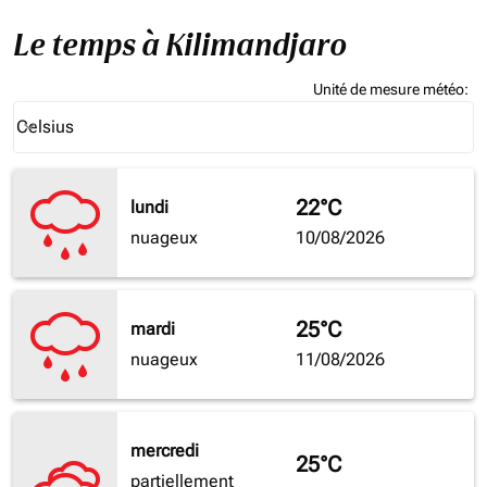
Le temps à Kilimandjaro
Unité de mesure météo
:
Weather unit option Celsius Selected
Celsius
keyboard_arrow_down
22°C
lundi
nuageux
10/08/2026
25°C
mardi
nuageux
11/08/2026
mercredi
25°C
partiellement