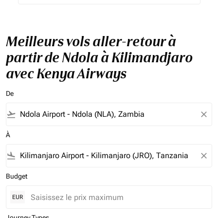
Meilleurs vols aller-retour à
partir de Ndola à Kilimandjaro
avec Kenya Airways
De
flight_takeoff
close
À
flight_land
close
Budget
EUR
Journey Types