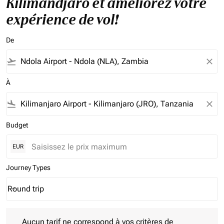
Kilimandjaro et améliorez votre
expérience de vol!
De
flight_takeoff
close
À
flight_land
close
Budget
EUR
Journey Types
Round trip
keyboard_arrow_down
Journey Types option Round trip Selected
Aucun tarif ne correspond à vos critères de filtrage. Veuillez aj
Aucun tarif ne correspond à vos critères de