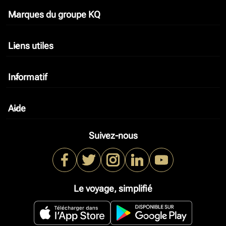
Marques du groupe KQ
keyboard_arrow_down
Liens utiles
keyboard_arrow_down
Informatif
keyboard_arrow_down
Aide
keyboard_arrow_down
Suivez-nous
Le voyage, simplifié