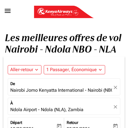

Les meilleures offres de vol
Nairobi - Ndola NBO - NLA
Aller-retour
expand_more
1 Passager, Économique
expand_more
De
close
Nairobi Jomo Kenyatta International - Nairobi (NBO), Ken
À
close
Ndola Airport - Ndola (NLA), Zambia
Départ
Retour
today
today