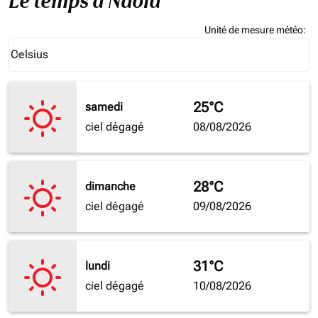
Le temps à Ndola
Unité de mesure météo
:
Weather unit option Celsius Selected
Celsius
keyboard_arrow_down
25°C
samedi
ciel dégagé
08/08/2026
28°C
dimanche
ciel dégagé
09/08/2026
31°C
lundi
ciel dégagé
10/08/2026