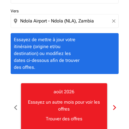
Vers
location_on
close
Essayez de mettre à jour votre
itinéraire (origine et/ou
destination) ou modifiez les
dates ci-dessous afin de trouver
des offres.
août 2026
Essayez un autre mois pour voir les
Essay
chevron_left
chevron_right
offres
Trouver des offres