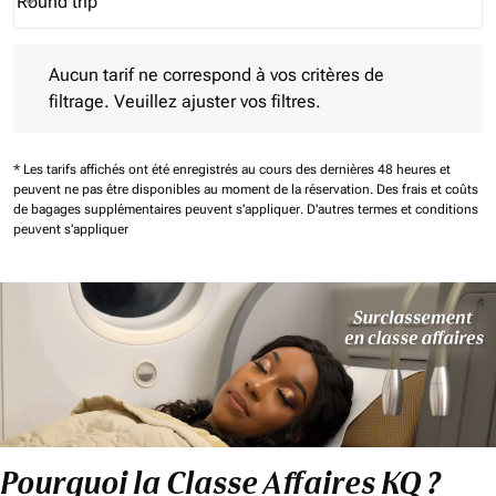
Round trip
keyboard_arrow_down
Journey Types option Round trip Selected
Aucun tarif ne correspond à vos critères de filtrage. Veuillez aj
Aucun tarif ne correspond à vos critères de
filtrage. Veuillez ajuster vos filtres.
* Les tarifs affichés ont été enregistrés au cours des dernières 48 heures et
peuvent ne pas être disponibles au moment de la réservation.
Des frais et coûts
de bagages supplémentaires peuvent s'appliquer.
D'autres termes et conditions
peuvent s'appliquer
Pourquoi la Classe Affaires KQ ?