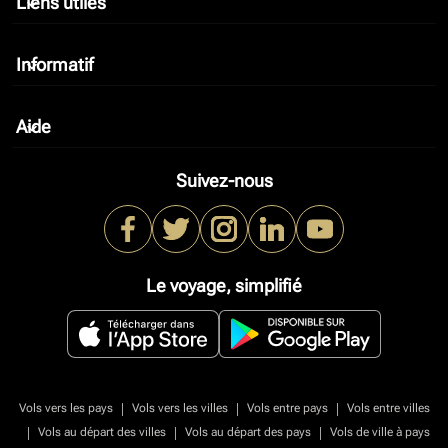
Liens utiles
keyboard_arrow_down
Informatif
keyboard_arrow_down
Aide
keyboard_arrow_down
Suivez-nous
Le voyage, simplifié
|
|
|
Vols vers les pays
Vols vers les villes
Vols entre pays
Vols entre villes
|
|
|
Vols au départ des villes
Vols au départ des pays
Vols de ville à pays