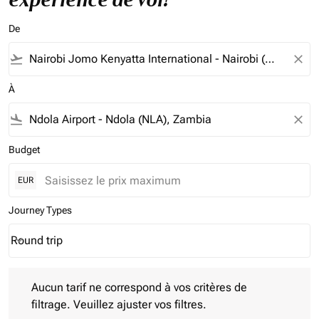
De
flight_takeoff
close
À
flight_land
close
Budget
EUR
Journey Types
Round trip
keyboard_arrow_down
Journey Types option Round trip Selected
Aucun tarif ne correspond à vos critères de filtrage. Veuillez aj
Aucun tarif ne correspond à vos critères de
filtrage. Veuillez ajuster vos filtres.