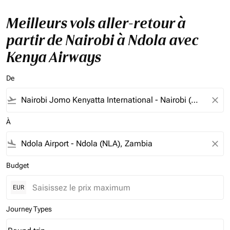
Meilleurs vols aller-retour à
partir de Nairobi à Ndola avec
Kenya Airways
De
flight_takeoff
close
À
flight_land
close
Budget
EUR
Journey Types