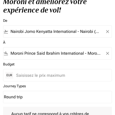
Moroni et améliorez votre
expérience de vol!
De
flight_takeoff
close
À
flight_land
close
Budget
EUR
Journey Types
Round trip
keyboard_arrow_down
Journey Types option Round trip Selected
Aucun tarif ne correspond à vos critères de filtrage. Veuillez aj
Aucun tarif ne correspond à vos critères de