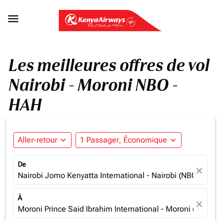

Les meilleures offres de vol
Nairobi - Moroni NBO -
HAH
Aller-retour
expand_more
1 Passager, Économique
expand_more
De
close
Nairobi Jomo Kenyatta International - Nairobi (NBO), Ken
À
close
Moroni Prince Said Ibrahim International - Moroni (HAH),