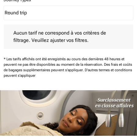
Round trip
keyboard_arrow_down
Journey Types option Round trip Selected
Aucun tarif ne correspond à vos critères de filtrage. Veuillez aj
Aucun tarif ne correspond à vos critères de
filtrage. Veuillez ajuster vos filtres.
* Les tarifs affichés ont été enregistrés au cours des dernières 48 heures et
peuvent ne pas être disponibles au moment de la réservation.
Des frais et coûts
de bagages supplémentaires peuvent s'appliquer.
D'autres termes et conditions
peuvent s'appliquer