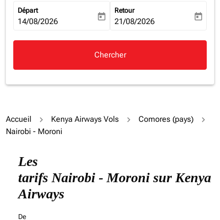
Départ
Retour
today
today
fc-booking-departure-date-aria-label
14/08/2026
fc-booking-return-date-aria-la
21/08/2026
Chercher
Accueil
Kenya Airways Vols
Comores (pays)
Nairobi - Moroni
Essayez de mettre à jour votre itinéraire (origine et/ou
Les
tarifs Nairobi - Moroni sur Kenya
Airways
De