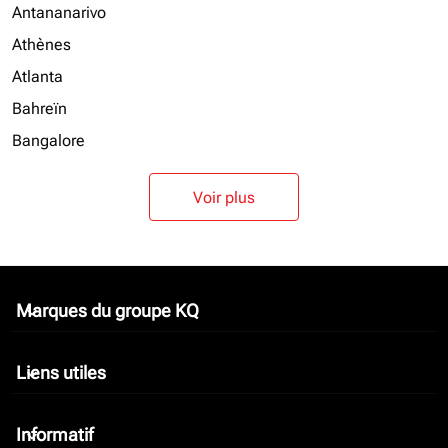
Antananarivo
Athènes
Atlanta
Bahreïn
Bangalore
Voir plus
Marques du groupe KQ
keyboard_arrow_down
Liens utiles
keyboard_arrow_down
Informatif
keyboard_arrow_down