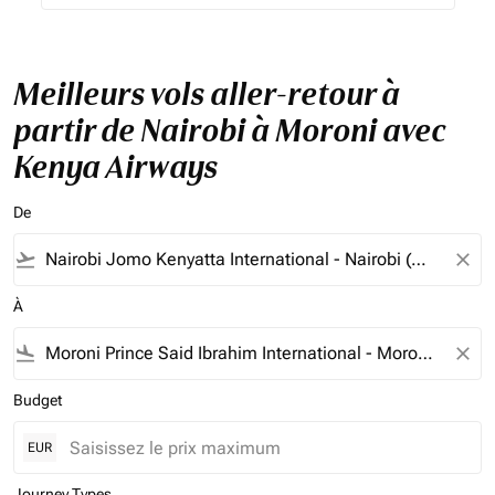
Meilleurs vols aller-retour à
partir de Nairobi à Moroni avec
Kenya Airways
De
flight_takeoff
close
À
flight_land
close
Budget
EUR
Journey Types