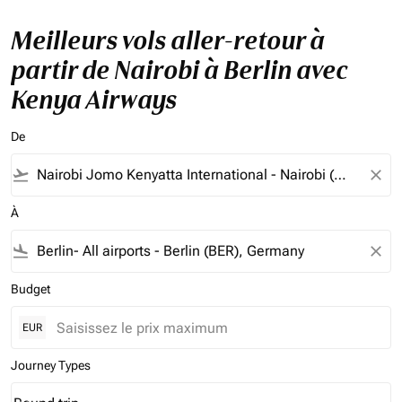
Meilleurs vols aller-retour à
partir de Nairobi à Berlin avec
Kenya Airways
De
flight_takeoff
close
À
flight_land
close
Budget
EUR
Journey Types