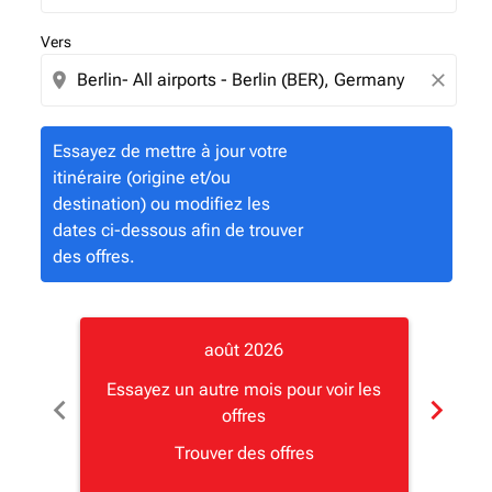
Vers
location_on
close
Essayez de mettre à jour votre
itinéraire (origine et/ou
destination) ou modifiez les
dates ci-dessous afin de trouver
des offres.
août 2026
Essayez un autre mois pour voir les
Essay
chevron_left
chevron_right
offres
Trouver des offres