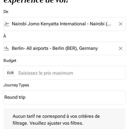
De
flight_takeoff
close
À
flight_land
close
Budget
EUR
Journey Types
Round trip
keyboard_arrow_down
Journey Types option Round trip Selected
Aucun tarif ne correspond à vos critères de filtrage. Veuillez aj
Aucun tarif ne correspond à vos critères de
filtrage. Veuillez ajuster vos filtres.