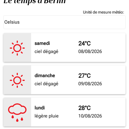
Le temps à Berlin
Unité de mesure météo
:
Weather unit option Celsius Selected
Celsius
keyboard_arrow_down
24°C
samedi
ciel dégagé
08/08/2026
27°C
dimanche
ciel dégagé
09/08/2026
28°C
lundi
légère pluie
10/08/2026