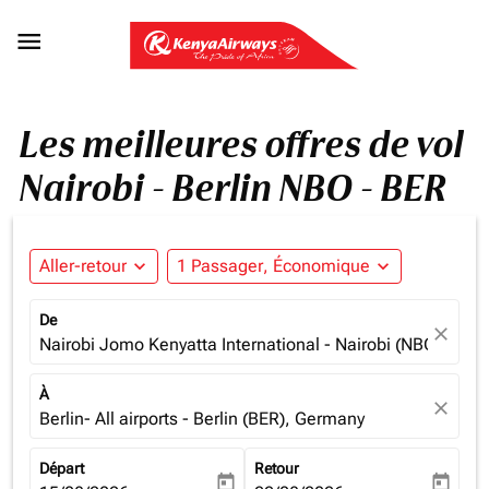

Les meilleures offres de vol
Nairobi - Berlin NBO - BER
Aller-retour
expand_more
1 Passager, Économique
expand_more
De
close
Nairobi Jomo Kenyatta International - Nairobi (NBO), Ken
À
close
Berlin- All airports - Berlin (BER), Germany
Départ
Retour
today
today