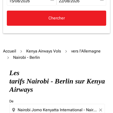
fc-booking-departure-date-aria-label
15/08/2026
fc-booking-return-date-aria-la
22/08/2026
Chercher
Accueil
Kenya Airways Vols
vers l'Allemagne
Nairobi - Berlin
Essayez de mettre à jour votre itinéraire (origine et/ou
Les
tarifs Nairobi - Berlin sur Kenya
Airways
De
location_on
close