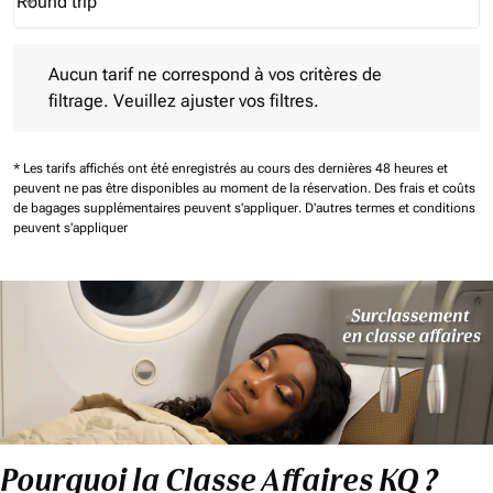
Round trip
keyboard_arrow_down
Journey Types option Round trip Selected
Aucun tarif ne correspond à vos critères de filtrage. Veuillez aj
Aucun tarif ne correspond à vos critères de
filtrage. Veuillez ajuster vos filtres.
* Les tarifs affichés ont été enregistrés au cours des dernières 48 heures et
peuvent ne pas être disponibles au moment de la réservation.
Des frais et coûts
de bagages supplémentaires peuvent s'appliquer.
D'autres termes et conditions
peuvent s'appliquer
Pourquoi la Classe Affaires KQ ?