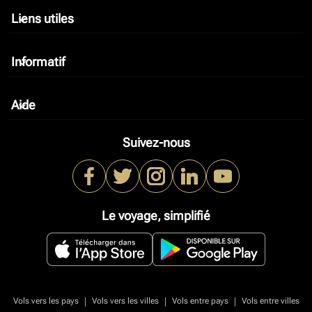
Liens utiles
keyboard_arrow_down
Informatif
keyboard_arrow_down
Aide
keyboard_arrow_down
Suivez-nous
Le voyage, simplifié
|
|
|
Vols vers les pays
Vols vers les villes
Vols entre pays
Vols entre villes