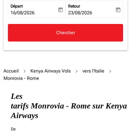
Départ
Retour
today
today
fc-booking-departure-date-aria-label
16/08/2026
fc-booking-return-date-aria-la
23/08/2026
Chercher
Accueil
Kenya Airways Vols
vers l'Italie
Monrovia - Rome
Essayez de mettre à jour votre itinéraire (origine et/ou
Les
tarifs Monrovia - Rome sur Kenya
Airways
De