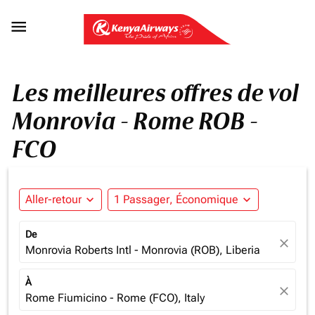

Les meilleures offres de vol
Monrovia - Rome ROB -
FCO
Aller-retour
expand_more
1 Passager, Économique
expand_more
De
close
Monrovia Roberts Intl - Monrovia (ROB), Liberia
À
close
Rome Fiumicino - Rome (FCO), Italy