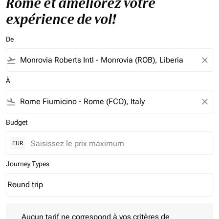
Rome et améliorez votre
expérience de vol!
De
flight_takeoff
close
À
flight_land
close
Budget
EUR
Journey Types
Round trip
keyboard_arrow_down
Journey Types option Round trip Selected
Aucun tarif ne correspond à vos critères de filtrage. Veuillez aj
Aucun tarif ne correspond à vos critères de