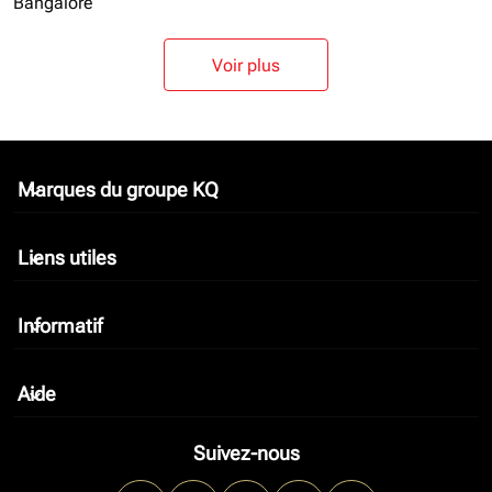
Bangalore
Voir plus
Marques du groupe KQ
keyboard_arrow_down
Liens utiles
keyboard_arrow_down
Informatif
keyboard_arrow_down
Aide
keyboard_arrow_down
Suivez-nous