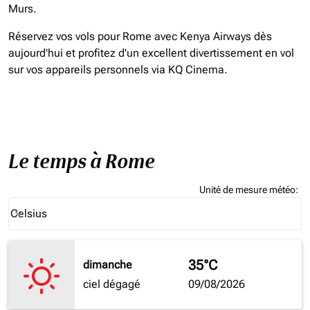
Murs.
Réservez vos vols pour Rome avec Kenya Airways dès
aujourd'hui et profitez d'un excellent divertissement en vol
sur vos appareils personnels via KQ Cinema.
Le temps à Rome
Unité de mesure météo
:
Weather unit option Celsius Selected
Celsius
keyboard_arrow_down
35°C
dimanche
ciel dégagé
09/08/2026