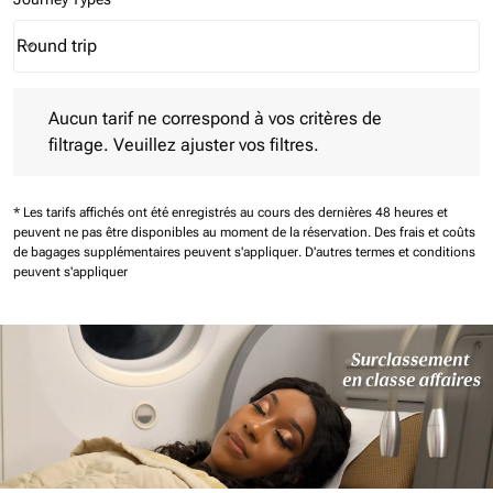
Round trip
keyboard_arrow_down
Journey Types option Round trip Selected
Aucun tarif ne correspond à vos critères de filtrage. Veuillez aj
Aucun tarif ne correspond à vos critères de
filtrage. Veuillez ajuster vos filtres.
* Les tarifs affichés ont été enregistrés au cours des dernières 48 heures et
peuvent ne pas être disponibles au moment de la réservation.
Des frais et coûts
de bagages supplémentaires peuvent s'appliquer.
D'autres termes et conditions
peuvent s'appliquer