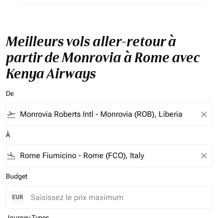
Meilleurs vols aller-retour à
partir de Monrovia à Rome avec
Kenya Airways
De
flight_takeoff
close
À
flight_land
close
Budget
EUR
Journey Types