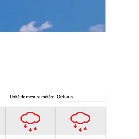
Weather unit option Celsius Select
Celsius
keyboard_arrow_down
Unité de mesure météo
: