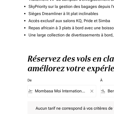
SkyPriority sur la gestion des bagages depuis l
Sièges Dreamliner à lit plat inclinables
Accès exclusif aux salons KQ, Pride et Simba
Repas africain à 3 plats à bord avec une boiss
Une large collection de divertissements à bor
Réservez des vols en cl
améliorez votre expérie
De
À
flight_takeoff
close
flight_land
Aucun tarif ne correspond à vos critères de filtrag
Aucun tarif ne correspond à vos critères de fi