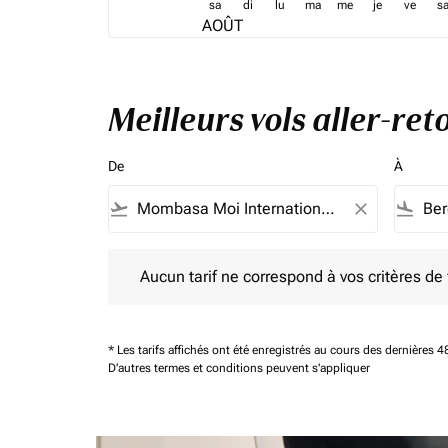
sa
di
lu
ma
me
je
ve
s
AOÛT
Meilleurs vols aller-r
De
À
flight_takeoff
close
flight_land
Aucun tarif ne correspond à vos critères de filtrag
Aucun tarif ne correspond à vos critères de fi
* Les tarifs affichés ont été enregistrés au cours des dernières
D'autres termes et conditions peuvent s'appliquer