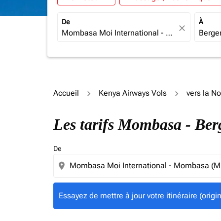
De
À
close
Accueil
Kenya Airways Vols
vers la N
Essayez de mettre à jour votre itinéraire (ori
Les tarifs Mombasa - Be
De
location_on
Essayez de mettre à jour votre itinéraire (orig