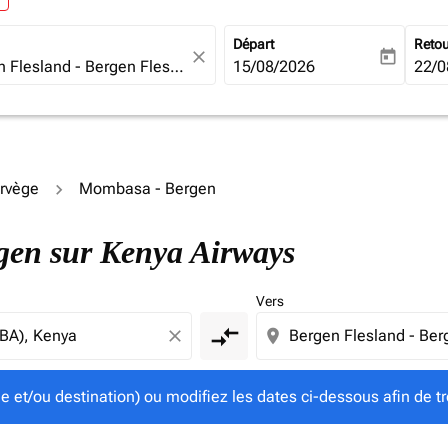
Départ
Reto
close
today
fc-booking-departure-date-ari
15/08/2026
fc-b
22/0
orvège
Mombasa - Bergen
gine et/ou destination) ou modifiez les dates ci-dessous afin
rgen sur Kenya Airways
Vers
compare_arrows
close
location_on
ine et/ou destination) ou modifiez les dates ci-dessous afin de tr