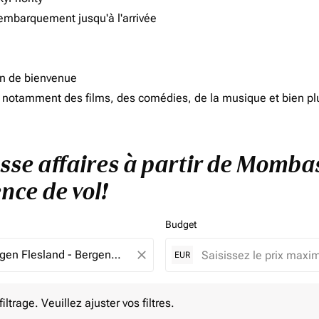
'embarquement jusqu'à l'arrivée
on de bienvenue
d, notamment des films, des comédies, de la musique et bien pl
asse affaires à partir de Momba
nce de vol!
Budget
close
EUR
e. Veuillez ajuster vos filtres.
ltrage. Veuillez ajuster vos filtres.