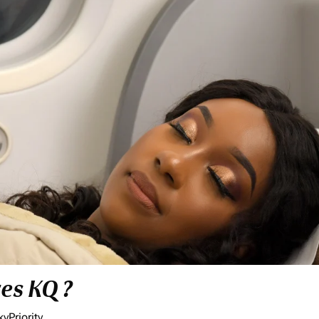
res KQ ?
yPriority