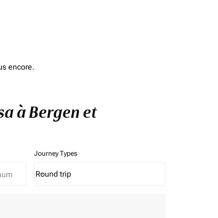
us encore.
sa à Bergen et
Journey Types
Round trip
keyboard_arrow_down
Journey Types option Round trip Selected