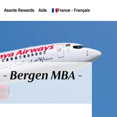
Asante Rewards
Aide
keyboard_arrow_down
France
-
Français
 - Bergen MBA -