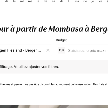
a
di
lu
ma
me
je
ve
sa
di
lu
ma
me
je
ve
etour à partir de Mombasa à Ber
Budget
close
EUR
e. Veuillez ajuster vos filtres.
ltrage. Veuillez ajuster vos filtres.
 48 heures et peuvent ne pas être disponibles au moment de la réservation.
Des frais e