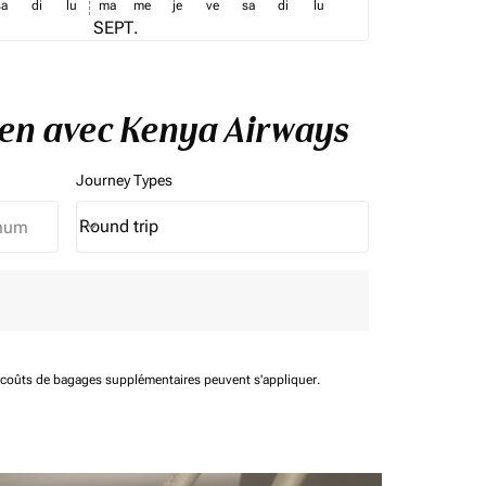
sa
di
lu
ma
me
je
ve
sa
di
lu
SEPT.
gen avec Kenya Airways
Journey Types
Round trip
keyboard_arrow_down
Journey Types option Round trip Selected
t coûts de bagages supplémentaires peuvent s'appliquer.