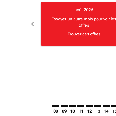
août 2026
Essayez un autre mois pour voir le
chevron_left
offres
Trouver des offres
Displaying fares for août-2026
MBA–BGO: cmp-view-offers-discla
MBA–BGO: cmp-view-offers-di
MBA–BGO: cmp-view-offer
MBA–BGO: cmp-view-
MBA–BGO: cmp-v
MBA–BGO: c
MBA–BG
MB
08
09
10
11
12
13
14
1