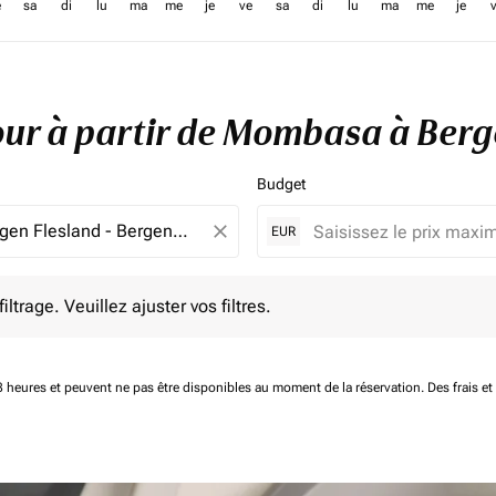
e
sa
di
lu
ma
me
je
ve
sa
di
lu
ma
me
je
etour à partir de Mombasa à Ber
Budget
close
EUR
e. Veuillez ajuster vos filtres.
ltrage. Veuillez ajuster vos filtres.
 48 heures et peuvent ne pas être disponibles au moment de la réservation.
Des frais e