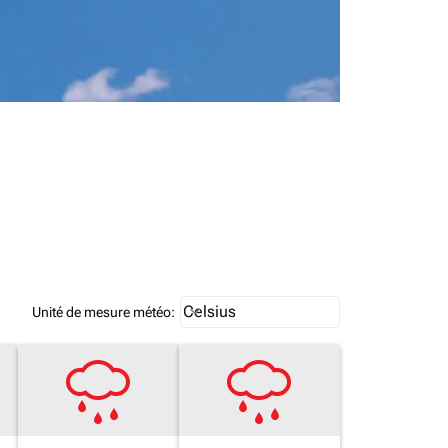
Weather unit option Celsius Select
Celsius
keyboard_arrow_down
Unité de mesure météo
: