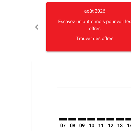
août 2026
Essayez un autre mois pour voir le
chevron_left
offres
Trouver des offres
Displaying fares for août-2026
MBA–BGO: cmp-view-offers-discla
MBA–BGO: cmp-view-offers-di
MBA–BGO: cmp-view-offer
MBA–BGO: cmp-view-
MBA–BGO: cmp-v
MBA–BGO: c
MBA–BG
MB
07
08
09
10
11
12
13
1