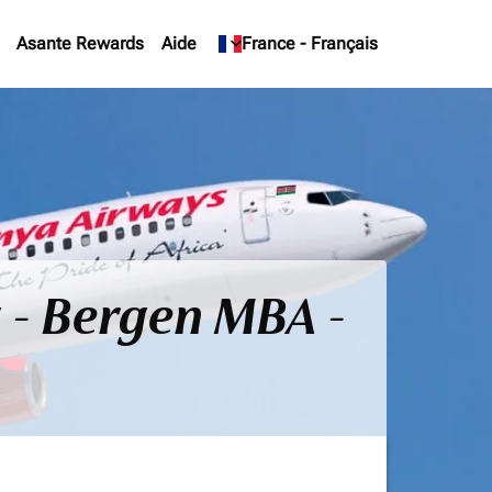
Asante Rewards
Aide
keyboard_arrow_down
France
-
Français
 - Bergen MBA -