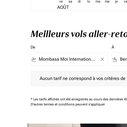
ve
sa
di
lu
ma
me
je
v
AOÛT
Meilleurs vols aller-r
De
À
flight_takeoff
close
flight_land
Aucun tarif ne correspond à vos critères de filtrag
Aucun tarif ne correspond à vos critères de fi
* Les tarifs affichés ont été enregistrés au cours des dernières
D'autres termes et conditions peuvent s'appliquer