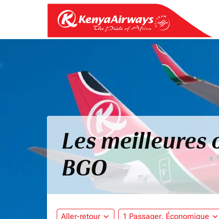
Les meilleures 
BGO
Aller-retour
expand_more
1 Passager, Économique
expand_mo