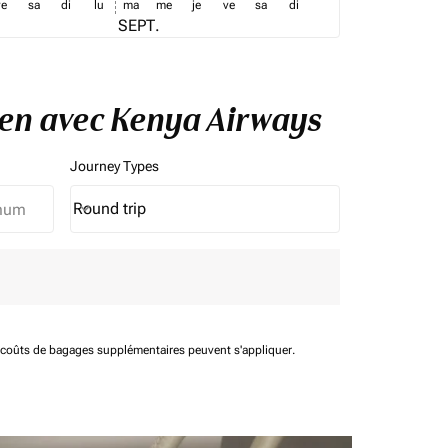
ve
sa
di
lu
ma
me
je
ve
sa
di
SEPT.
gen avec Kenya Airways
Journey Types
Round trip
keyboard_arrow_down
Journey Types option Round trip Selected
t coûts de bagages supplémentaires peuvent s'appliquer.