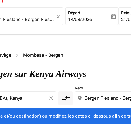
Départ
Reto
close
today
fc-booking-departure-date-ari
14/08/2026
fc-b
21/0
orvège
Mombasa - Bergen
gine et/ou destination) ou modifiez les dates ci-dessous afin
rgen sur Kenya Airways
Vers
compare_arrows
close
location_on
ine et/ou destination) ou modifiez les dates ci-dessous afin de tr