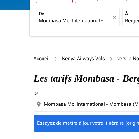
De
À
close
Accueil
Kenya Airways Vols
vers la N
Essayez de mettre à jour votre itinéraire (ori
Les tarifs Mombasa - Be
De
location_on
Essayez de mettre à jour votre itinéraire (orig