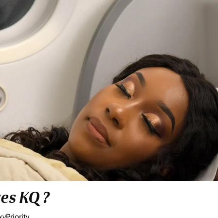
res KQ ?
yPriority