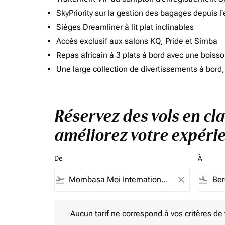
SkyPriority sur la gestion des bagages depuis l
Sièges Dreamliner à lit plat inclinables
Accès exclusif aux salons KQ, Pride et Simba
Repas africain à 3 plats à bord avec une boiss
Une large collection de divertissements à bor
Réservez des vols en cl
améliorez votre expérie
De
À
flight_takeoff
close
flight_land
Aucun tarif ne correspond à vos critères de filtrag
Aucun tarif ne correspond à vos critères de fi