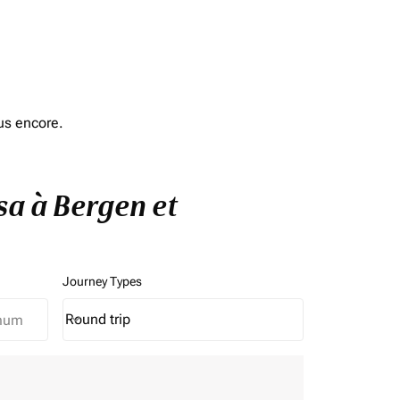
us encore.
sa à Bergen et
Journey Types
Round trip
keyboard_arrow_down
Journey Types option Round trip Selected