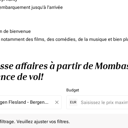
'embarquement jusqu'à l'arrivée
on de bienvenue
d, notamment des films, des comédies, de la musique et bien pl
asse affaires à partir de Momba
nce de vol!
Budget
close
EUR
e. Veuillez ajuster vos filtres.
ltrage. Veuillez ajuster vos filtres.