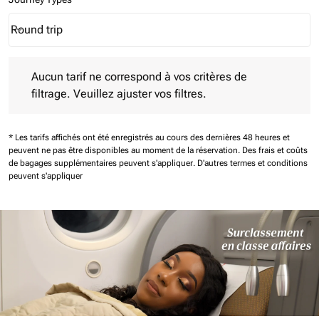
Round trip
keyboard_arrow_down
Journey Types option Round trip Selected
Aucun tarif ne correspond à vos critères de filtrage. Veuillez aj
Aucun tarif ne correspond à vos critères de
filtrage. Veuillez ajuster vos filtres.
* Les tarifs affichés ont été enregistrés au cours des dernières 48 heures et
peuvent ne pas être disponibles au moment de la réservation.
Des frais et coûts
de bagages supplémentaires peuvent s'appliquer.
D'autres termes et conditions
peuvent s'appliquer