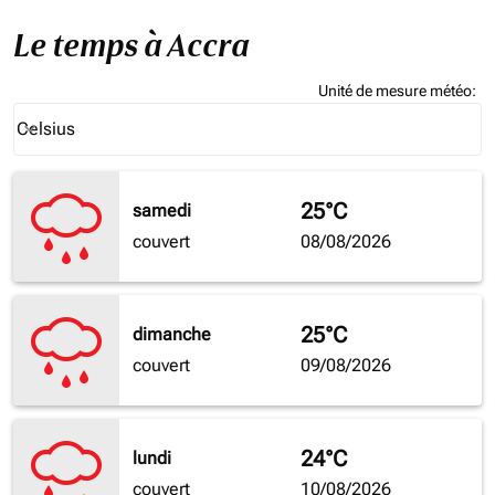
Le temps à Accra
Unité de mesure météo
:
Weather unit option Celsius Selected
Celsius
keyboard_arrow_down
25°C
samedi
couvert
08/08/2026
25°C
dimanche
couvert
09/08/2026
24°C
lundi
couvert
10/08/2026