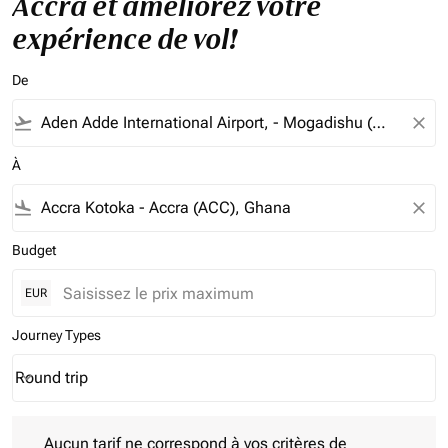
Accra et améliorez votre
expérience de vol!
De
flight_takeoff
close
À
flight_land
close
Budget
EUR
Journey Types
Round trip
keyboard_arrow_down
Journey Types option Round trip Selected
Aucun tarif ne correspond à vos critères de filtrage. Veuillez aj
Aucun tarif ne correspond à vos critères de