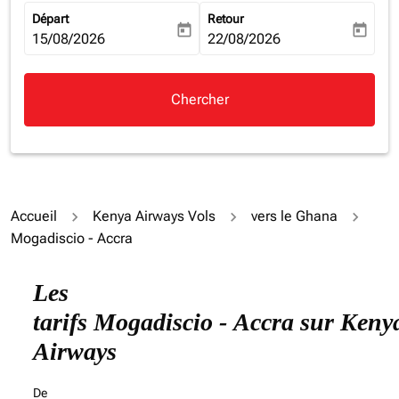
Départ
Retour
today
today
fc-booking-departure-date-aria-label
15/08/2026
fc-booking-return-date-aria-la
22/08/2026
Chercher
Accueil
Kenya Airways Vols
vers le Ghana
Mogadiscio - Accra
Essayez de mettre à jour votre itinéraire (origine et/ou
Les
tarifs Mogadiscio - Accra sur Keny
Airways
De