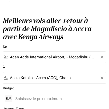
Meilleurs vols aller-retour à
partir de Mogadiscio à Accra
avec Kenya Airways
De
flight_takeoff
close
À
flight_land
close
Budget
EUR
Journey Types