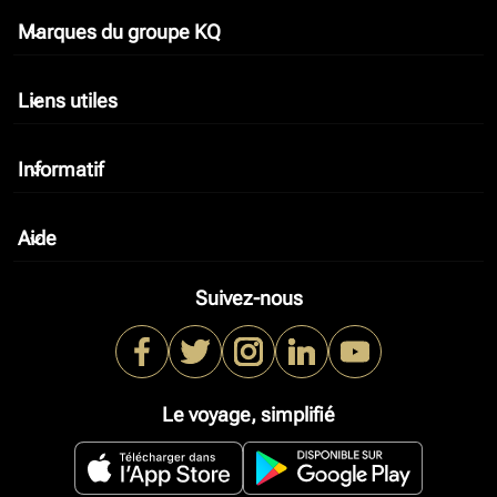
Marques du groupe KQ
keyboard_arrow_down
Liens utiles
keyboard_arrow_down
Informatif
keyboard_arrow_down
Aide
keyboard_arrow_down
Suivez-nous
Le voyage, simplifié