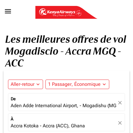

Les meilleures offres de vol
Mogadiscio - Accra MGQ -
ACC
Aller-retour
expand_more
1 Passager, Économique
expand_more
De
close
Aden Adde International Airport, - Mogadishu (MGQ), Som
À
close
Accra Kotoka - Accra (ACC), Ghana