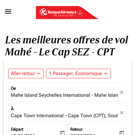

Les meilleures offres de vol
Mahé - Le Cap SEZ - CPT
Aller-retour
expand_more
1 Passager, Économique
expand_more
De
close
Mahe Island Seychelles International - Mahe Island (SEZ)
À
close
Cape Town International - Cape Town (CPT), South Africa
Départ
Retour
today
today