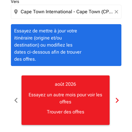
Vers
location_on
close
Essayez de mettre à jour votre
itinéraire (origine et/ou
destination) ou modifiez les
dates ci-dessous afin de trouver
des offres.
août 2026
Essayez un autre mois pour voir les
Essay
chevron_left
chevron_right
offres
Trouver des offres