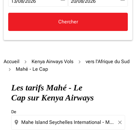
fc-booking-departure-date-aria-label
13/08/2026
fc-booking-return-date-aria-la
20/08/2026
Chercher
Accueil
Kenya Airways Vols
vers l'Afrique du Sud
Mahé - Le Cap
Essayez de mettre à jour votre itinéraire (origine et/ou
Les tarifs Mahé - Le
Cap sur Kenya Airways
De
location_on
close