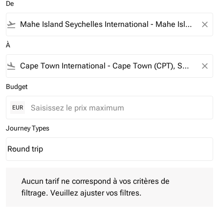
De
flight_takeoff
close
À
flight_land
close
Budget
EUR
Journey Types
Round trip
keyboard_arrow_down
Journey Types option Round trip Selected
Aucun tarif ne correspond à vos critères de filtrage. Veuillez aj
Aucun tarif ne correspond à vos critères de
filtrage. Veuillez ajuster vos filtres.