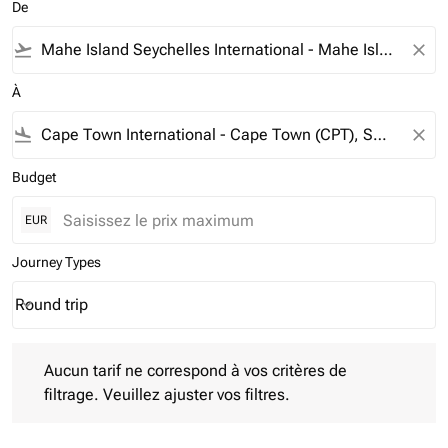
De
flight_takeoff
close
À
flight_land
close
Budget
EUR
Journey Types
Round trip
keyboard_arrow_down
Journey Types option Round trip Selected
Aucun tarif ne correspond à vos critères de filtrage. Veuillez aj
Aucun tarif ne correspond à vos critères de
filtrage. Veuillez ajuster vos filtres.