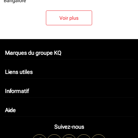
Bangalore
Voir plus
Marques du groupe KQ
keyboard_arrow_down
Liens utiles
keyboard_arrow_down
Informatif
keyboard_arrow_down
Aide
keyboard_arrow_down
Suivez-nous