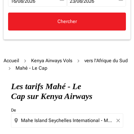
fc-booking-departure-date-aria-label
16/08/2026
fc-booking-return-date-aria-la
23/08/2026
Chercher
Accueil
Kenya Airways Vols
vers l'Afrique du Sud
Mahé - Le Cap
Essayez de mettre à jour votre itinéraire (origine et/ou
Les tarifs Mahé - Le
Cap sur Kenya Airways
De
location_on
close