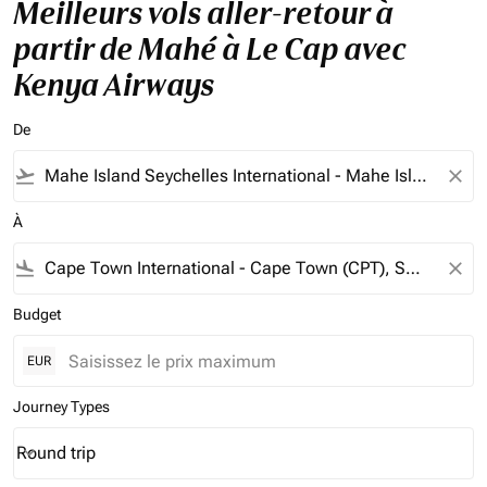
Meilleurs vols aller-retour à
partir de Mahé à Le Cap avec
Kenya Airways
De
flight_takeoff
close
À
flight_land
close
Budget
EUR
Journey Types
Round trip
keyboard_arrow_down
Journey Types option Round trip Selected