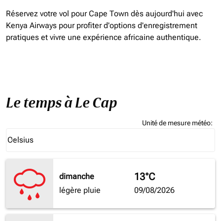
Réservez votre vol pour Cape Town dès aujourd'hui avec
Kenya Airways pour profiter d'options d'enregistrement
pratiques et vivre une expérience africaine authentique.
Le temps à Le Cap
Unité de mesure météo
:
Weather unit option Celsius Selected
Celsius
keyboard_arrow_down
13°C
dimanche
légère pluie
09/08/2026