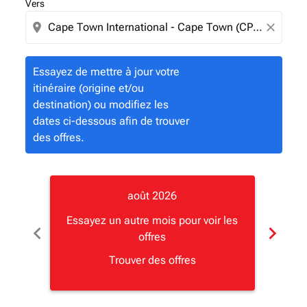
Vers
location_on
close
Essayez de mettre à jour votre
itinéraire (origine et/ou
destination) ou modifiez les
dates ci-dessous afin de trouver
des offres.
août 2026
Essayez un autre mois pour voir les
Essay
chevron_left
chevron_right
offres
Trouver des offres