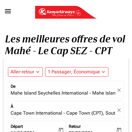

Les meilleures offres de vol
Mahé - Le Cap SEZ - CPT
Aller-retour
expand_more
1 Passager, Économique
expand_more
De
close
Mahe Island Seychelles International - Mahe Island (SEZ)
À
close
Cape Town International - Cape Town (CPT), South Africa
Départ
Retour
today
today