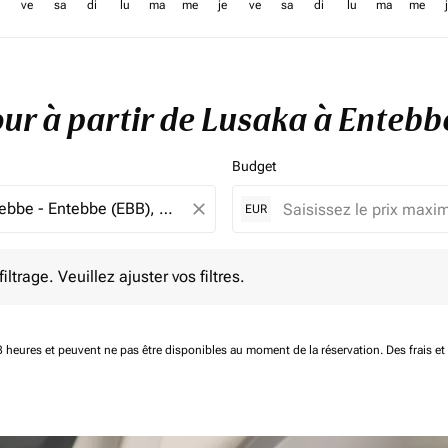
ve
sa
di
lu
ma
me
je
ve
sa
di
lu
ma
me
tour à partir de Lusaka à Enteb
Budget
close
EUR
e. Veuillez ajuster vos filtres.
ltrage. Veuillez ajuster vos filtres.
 48 heures et peuvent ne pas être disponibles au moment de la réservation.
Des frais e