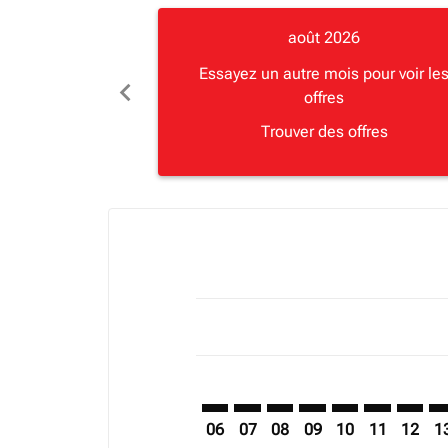
août 2026
Essayez un autre mois pour voir le
chevron_left
offres
Trouver des offres
Displaying fares for août-2026
LUN–EBB: cmp-view-offers-discla
LUN–EBB: cmp-view-offers-di
LUN–EBB: cmp-view-offer
LUN–EBB: cmp-view-o
LUN–EBB: cmp-vi
LUN–EBB: c
LUN–EB
LU
06
07
08
09
10
11
12
1