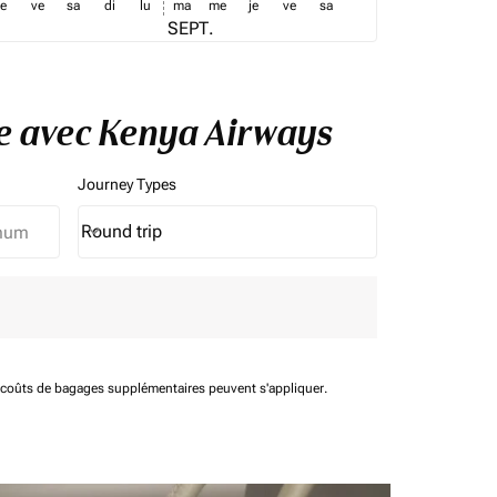
je
ve
sa
di
lu
ma
me
je
ve
sa
SEPT.
be avec Kenya Airways
Journey Types
Round trip
keyboard_arrow_down
Journey Types option Round trip Selected
t coûts de bagages supplémentaires peuvent s'appliquer.