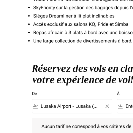
SkyPriority sur la gestion des bagages depuis l
Sièges Dreamliner à lit plat inclinables
Accès exclusif aux salons KQ, Pride et Simba
Repas africain à 3 plats à bord avec une boiss
Une large collection de divertissements à bor
Réservez des vols en cl
votre expérience de vol!
De
À
flight_takeoff
close
flight_land
Aucun tarif ne correspond à vos critères de filtrag
Aucun tarif ne correspond à vos critères de fi