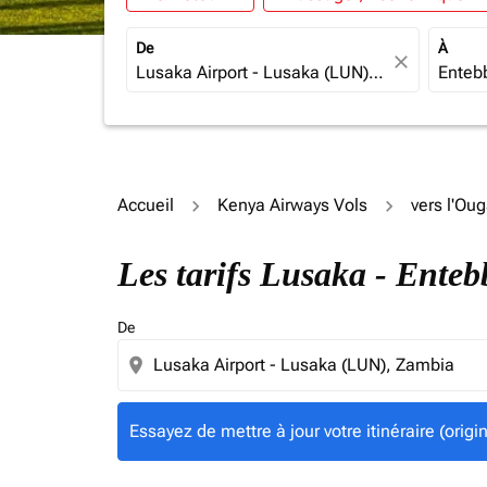
De
À
close
Accueil
Kenya Airways Vols
vers l'Ou
Essayez de mettre à jour votre itinéraire (ori
Les tarifs Lusaka - Ente
De
location_on
Essayez de mettre à jour votre itinéraire (orig