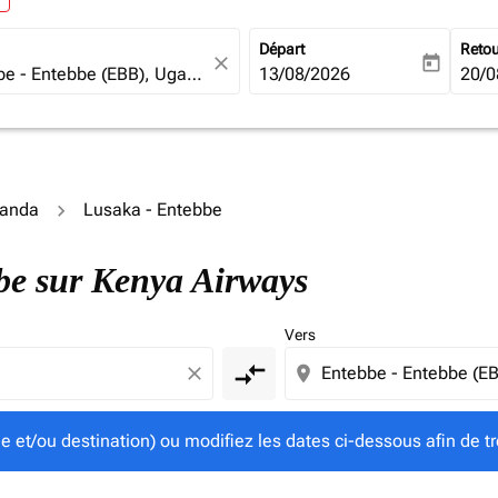
Départ
Reto
close
today
fc-booking-departure-date-ari
13/08/2026
fc-b
20/0
ganda
Lusaka - Entebbe
gine et/ou destination) ou modifiez les dates ci-dessous afin
bbe sur Kenya Airways
Vers
compare_arrows
close
location_on
ine et/ou destination) ou modifiez les dates ci-dessous afin de tr