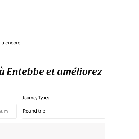
us encore.
 à Entebbe et améliorez
Journey Types
Round trip
keyboard_arrow_down
Journey Types option Round trip Selected