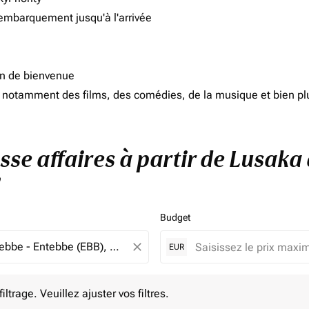
'embarquement jusqu'à l'arrivée
on de bienvenue
d, notamment des films, des comédies, de la musique et bien pl
asse affaires à partir de Lusaka
Budget
close
EUR
e. Veuillez ajuster vos filtres.
ltrage. Veuillez ajuster vos filtres.