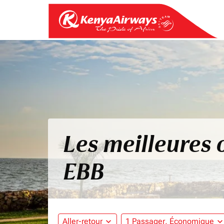
Les meilleures 
EBB
Aller-retour
expand_more
1 Passager, Économique
expand_mo