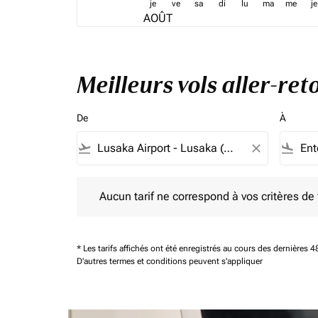
je
ve
sa
di
lu
ma
me
je
AOÛT
Meilleurs vols aller-re
De
À
flight_takeoff
close
flight_land
Aucun tarif ne correspond à vos critères de filtrag
Aucun tarif ne correspond à vos critères de fi
* Les tarifs affichés ont été enregistrés au cours des dernières
D'autres termes et conditions peuvent s'appliquer