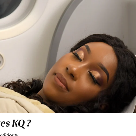
res KQ ?
yPriority