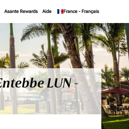
Asante Rewards
Aide
keyboard_arrow_down
France
-
Français
 Entebbe LUN -