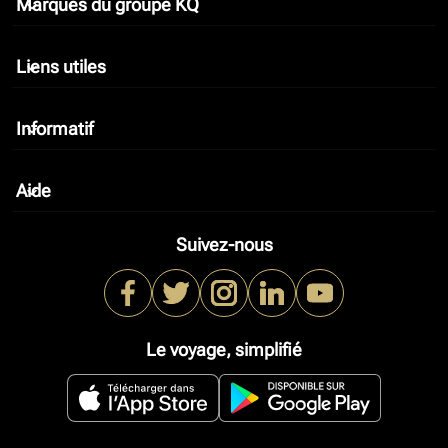
Marques du groupe KQ
keyboard_arrow_down
Liens utiles
keyboard_arrow_down
Informatif
keyboard_arrow_down
Aide
keyboard_arrow_down
Suivez-nous
Le voyage, simplifié