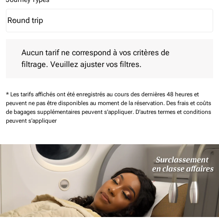
Round trip
keyboard_arrow_down
Journey Types option Round trip Selected
Aucun tarif ne correspond à vos critères de filtrage. Veuillez aj
Aucun tarif ne correspond à vos critères de
filtrage. Veuillez ajuster vos filtres.
* Les tarifs affichés ont été enregistrés au cours des dernières 48 heures et
peuvent ne pas être disponibles au moment de la réservation.
Des frais et coûts
de bagages supplémentaires peuvent s'appliquer.
D'autres termes et conditions
peuvent s'appliquer