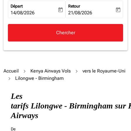
Départ
Retour
today
today
fc-booking-departure-date-aria-label
14/08/2026
fc-booking-return-date-aria-la
21/08/2026
Chercher
Accueil
Kenya Airways Vols
vers le Royaume-Uni
Lilongwe - Birmingham
Essayez de mettre à jour votre itinéraire (origine et/ou
Les
tarifs Lilongwe - Birmingham sur
Airways
De