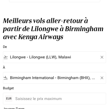
Meilleurs vols aller-retour à
partir de Lilongwe à Birmingham
avec Kenya Airways
De
flight_takeoff
close
À
flight_land
close
Budget
EUR
Journey Types