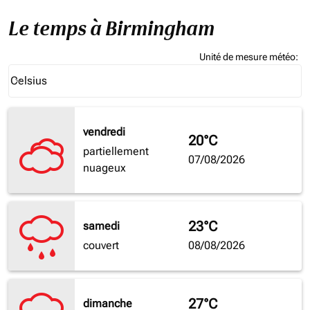
Le temps à Birmingham
Unité de mesure météo
:
Weather unit option Celsius Selected
Celsius
keyboard_arrow_down
vendredi
20°C
partiellement
07/08/2026
nuageux
23°C
samedi
couvert
08/08/2026
27°C
dimanche