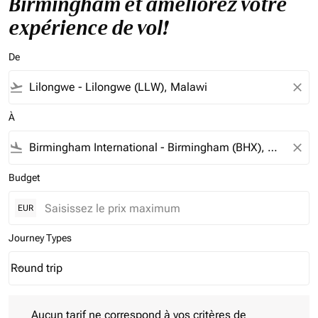
Birmingham et améliorez votre
expérience de vol!
De
flight_takeoff
close
À
flight_land
close
Budget
EUR
Journey Types
Round trip
keyboard_arrow_down
Journey Types option Round trip Selected
Aucun tarif ne correspond à vos critères de filtrage. Veuillez aj
Aucun tarif ne correspond à vos critères de