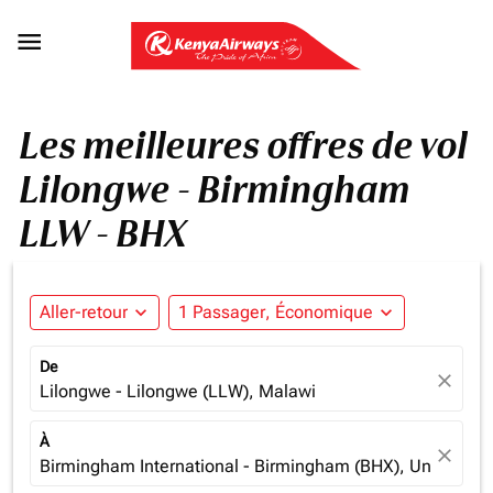

Les meilleures offres de vol
Lilongwe - Birmingham
LLW - BHX
Aller-retour
expand_more
1 Passager, Économique
expand_more
De
close
Lilongwe - Lilongwe (LLW), Malawi
À
close
Birmingham International - Birmingham (BHX), United K