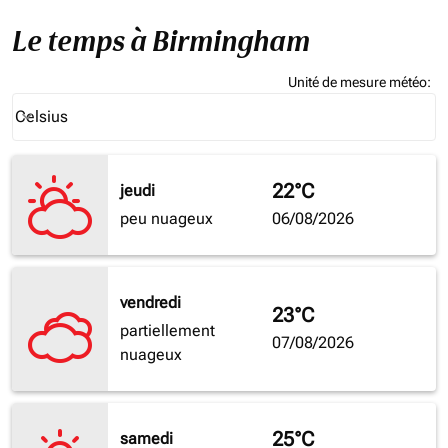
Le temps à Birmingham
Unité de mesure météo
:
Weather unit option Celsius Selected
Celsius
keyboard_arrow_down
22°C
jeudi
peu nuageux
06/08/2026
vendredi
23°C
partiellement
07/08/2026
nuageux
25°C
samedi