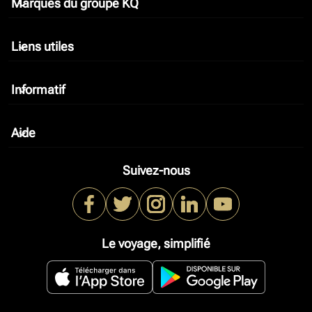
Marques du groupe KQ
keyboard_arrow_down
Liens utiles
keyboard_arrow_down
Informatif
keyboard_arrow_down
Aide
keyboard_arrow_down
Suivez-nous
Le voyage, simplifié