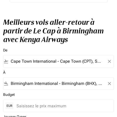
Meilleurs vols aller-retour à
partir de Le Cap à Birmingham
avec Kenya Airways
De
flight_takeoff
close
À
flight_land
close
Budget
EUR
Journey Types