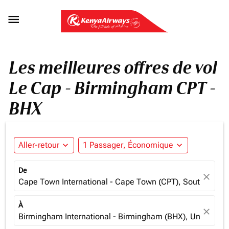

Les meilleures offres de vol
Le Cap - Birmingham CPT -
BHX
Aller-retour
expand_more
1 Passager, Économique
expand_more
De
close
Cape Town International - Cape Town (CPT), South Africa
À
close
Birmingham International - Birmingham (BHX), United K