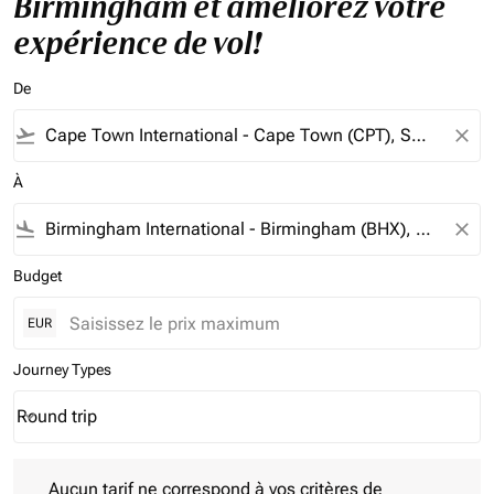
Birmingham et améliorez votre
expérience de vol!
De
flight_takeoff
close
À
flight_land
close
Budget
EUR
Journey Types
Round trip
keyboard_arrow_down
Journey Types option Round trip Selected
Aucun tarif ne correspond à vos critères de filtrage. Veuillez aj
Aucun tarif ne correspond à vos critères de