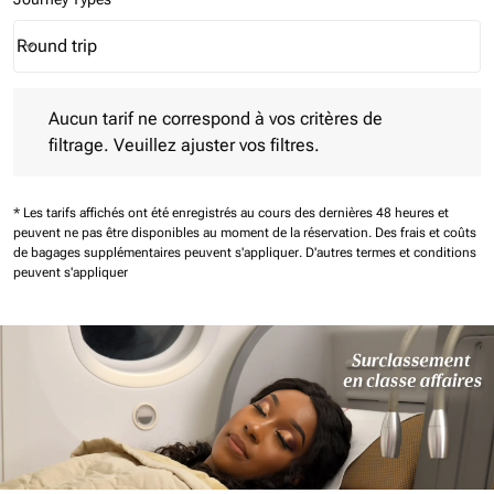
Round trip
keyboard_arrow_down
Journey Types option Round trip Selected
Aucun tarif ne correspond à vos critères de filtrage. Veuillez aj
Aucun tarif ne correspond à vos critères de
filtrage. Veuillez ajuster vos filtres.
* Les tarifs affichés ont été enregistrés au cours des dernières 48 heures et
peuvent ne pas être disponibles au moment de la réservation.
Des frais et coûts
de bagages supplémentaires peuvent s'appliquer.
D'autres termes et conditions
peuvent s'appliquer