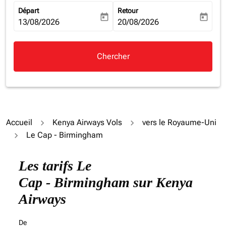
Départ
Retour
today
today
fc-booking-departure-date-aria-label
13/08/2026
fc-booking-return-date-aria-la
20/08/2026
Chercher
Accueil
Kenya Airways Vols
vers le Royaume-Uni
Le Cap - Birmingham
Essayez de mettre à jour votre itinéraire (origine et/ou
Les tarifs Le
Cap - Birmingham sur Kenya
Airways
De