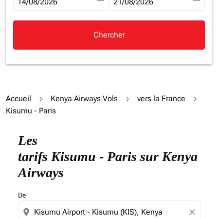
fc-booking-departure-date-aria-label
14/08/2026
fc-booking-return-date-aria-la
21/08/2026
Chercher
Accueil
Kenya Airways Vols
vers la France
Kisumu - Paris
Essayez de mettre à jour votre itinéraire (origine et/ou
Les
tarifs Kisumu - Paris sur Kenya
Airways
De
location_on
close