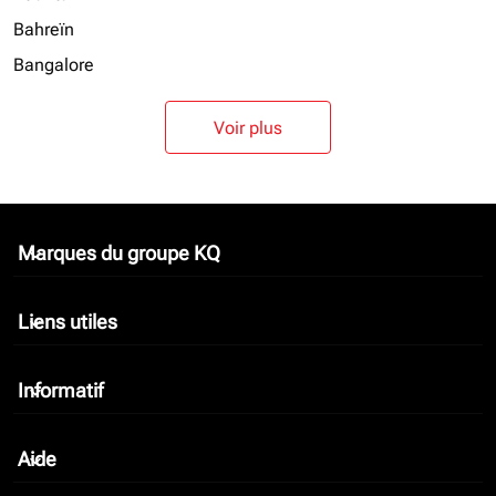
Bahreïn
Bangalore
Voir plus
Marques du groupe KQ
keyboard_arrow_down
Liens utiles
keyboard_arrow_down
Informatif
keyboard_arrow_down
Aide
keyboard_arrow_down