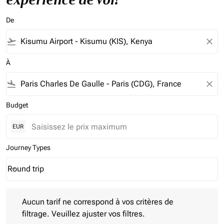
De
flight_takeoff
close
À
flight_land
close
Budget
EUR
Journey Types
Round trip
keyboard_arrow_down
Journey Types option Round trip Selected
Aucun tarif ne correspond à vos critères de filtrage. Veuillez aj
Aucun tarif ne correspond à vos critères de
filtrage. Veuillez ajuster vos filtres.