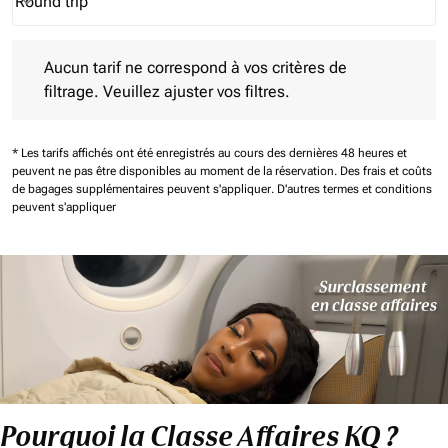
Round trip
keyboard_arrow_down
Journey Types option Round trip Selected
Aucun tarif ne correspond à vos critères de filtrage. Veuillez aj
Aucun tarif ne correspond à vos critères de
filtrage. Veuillez ajuster vos filtres.
* Les tarifs affichés ont été enregistrés au cours des dernières 48 heures et
peuvent ne pas être disponibles au moment de la réservation.
Des frais et coûts
de bagages supplémentaires peuvent s'appliquer.
D'autres termes et conditions
peuvent s'appliquer
Pourquoi la Classe Affaires KQ ?