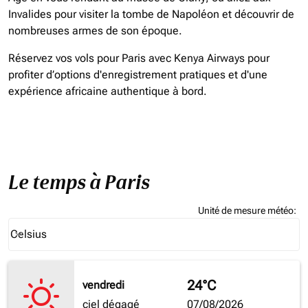
Invalides pour visiter la tombe de Napoléon et découvrir de
nombreuses armes de son époque.
Réservez vos vols pour Paris avec Kenya Airways pour
profiter d’options d'enregistrement pratiques et d'une
expérience africaine authentique à bord.
Le temps à Paris
Unité de mesure météo
:
Weather unit option Celsius Selected
Celsius
keyboard_arrow_down
24°C
vendredi
ciel dégagé
07/08/2026