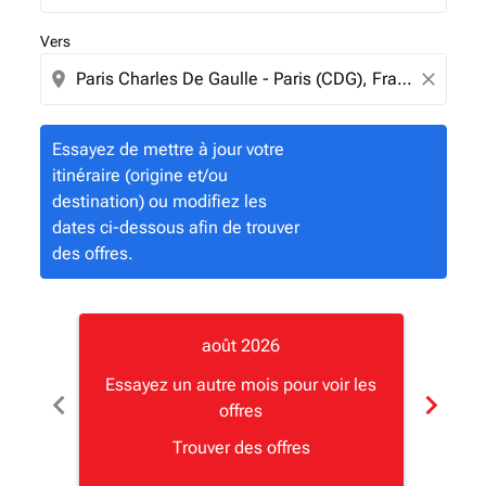
Vers
location_on
close
Essayez de mettre à jour votre
itinéraire (origine et/ou
destination) ou modifiez les
dates ci-dessous afin de trouver
des offres.
août 2026
Essayez un autre mois pour voir les
Essay
chevron_left
chevron_right
offres
Trouver des offres