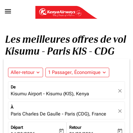

Les meilleures offres de vol
Kisumu - Paris KIS - CDG
Aller-retour
expand_more
1 Passager, Économique
expand_more
De
close
Kisumu Airport - Kisumu (KIS), Kenya
À
close
Paris Charles De Gaulle - Paris (CDG), France
Départ
Retour
today
today