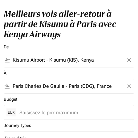
Meilleurs vols aller-retour à
partir de Kisumu à Paris avec
Kenya Airways
De
flight_takeoff
close
À
flight_land
close
Budget
EUR
Journey Types