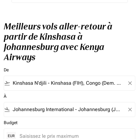
Meilleurs vols aller-retour à
partir de Kinshasa à
Johannesburg avec Kenya
Airways
De
flight_takeoff
close
À
flight_land
close
Budget
EUR