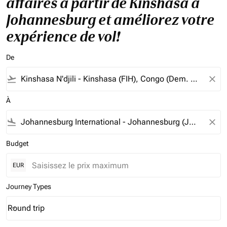
affaires à partir de Kinshasa à
Johannesburg et améliorez votre
expérience de vol!
De
flight_takeoff
close
À
flight_land
close
Budget
EUR
Journey Types
Round trip
keyboard_arrow_down
Journey Types option Round trip Selected