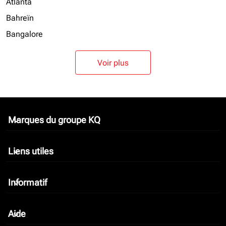
Atlanta
Bahreïn
Bangalore
Voir plus
Marques du groupe KQ
keyboard_arrow_down
Liens utiles
keyboard_arrow_down
Informatif
keyboard_arrow_down
Aide
keyboard_arrow_down