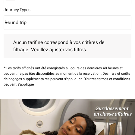
Journey Types
Round trip
keyboard_arrow_down
Journey Types option Round trip Selected
Aucun tarif ne correspond à vos critères de filtrage. Veuillez aj
Aucun tarif ne correspond à vos critères de
filtrage. Veuillez ajuster vos filtres.
* Les tarifs affichés ont été enregistrés au cours des dernières 48 heures et
peuvent ne pas être disponibles au moment de la réservation.
Des frais et coûts
de bagages supplémentaires peuvent s'appliquer.
D'autres termes et conditions
peuvent s'appliquer