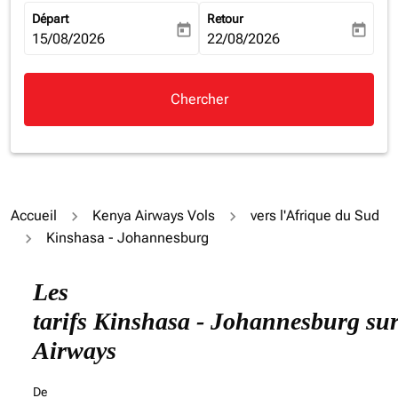
Départ
Retour
today
today
fc-booking-departure-date-aria-label
15/08/2026
fc-booking-return-date-aria-la
22/08/2026
Chercher
Accueil
Kenya Airways Vols
vers l'Afrique du Sud
Kinshasa - Johannesburg
Essayez de mettre à jour votre itinéraire (origine et/ou
Les
tarifs Kinshasa - Johannesburg su
Airways
De