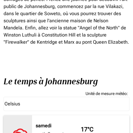
public de Johannesburg, commencez par la rue Vilakazi,
dans le quartier de Soweto, où vous pourrez trouver des
sculptures ainsi que l'ancienne maison de Nelson
Mandela. Enfin, allez voir la statue "Angel of the North" de
Winston Luthuli à Constitution Hill et la sculpture
"Firewalker" de Kentridge et Marx au pont Queen Elizabeth.
Le temps à Johannesburg
Unité de mesure météo
:
Weather unit option Celsius Selected
Celsius
keyboard_arrow_down
samedi
17°C