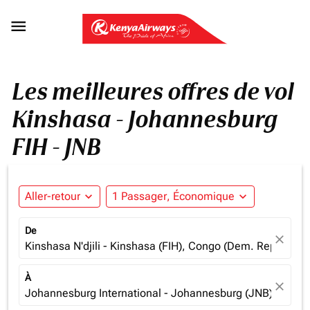

Les meilleures offres de vol
Kinshasa - Johannesburg
FIH - JNB
Aller-retour
expand_more
1 Passager, Économique
expand_more
De
close
Kinshasa N'djili - Kinshasa (FIH), Congo (Dem. Rep.)
À
close
Johannesburg International - Johannesburg (JNB), South 