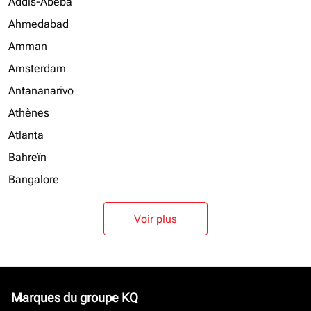
Addis-Abeba
Ahmedabad
Amman
Amsterdam
Antananarivo
Athènes
Atlanta
Bahreïn
Bangalore
Voir plus
Marques du groupe KQ
keyboard_arrow_down