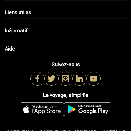
Liens utiles
keyboard_arrow_down
Informatif
keyboard_arrow_down
Aide
keyboard_arrow_down
Suivez-nous
Le voyage, simplifié
|
|
|