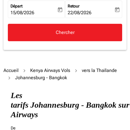
Départ
Retour
today
today
fc-booking-departure-date-aria-label
15/08/2026
fc-booking-return-date-aria-la
22/08/2026
Chercher
Accueil
Kenya Airways Vols
vers la Thaïlande
Johannesburg - Bangkok
Essayez de mettre à jour votre itinéraire (origine et/ou
Les
tarifs Johannesburg - Bangkok su
Airways
De