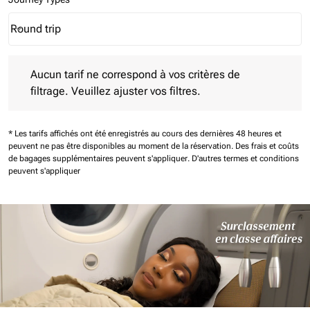
Round trip
keyboard_arrow_down
Journey Types option Round trip Selected
Aucun tarif ne correspond à vos critères de filtrage. Veuillez aj
Aucun tarif ne correspond à vos critères de
filtrage. Veuillez ajuster vos filtres.
* Les tarifs affichés ont été enregistrés au cours des dernières 48 heures et
peuvent ne pas être disponibles au moment de la réservation.
Des frais et coûts
de bagages supplémentaires peuvent s'appliquer.
D'autres termes et conditions
peuvent s'appliquer