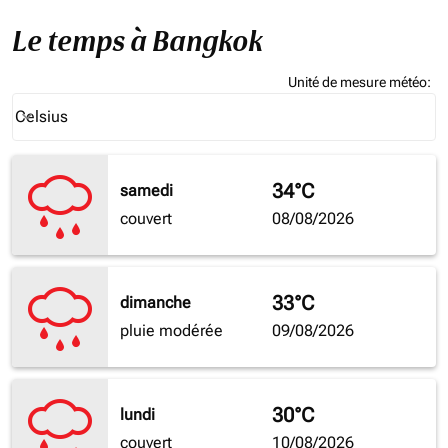
Le temps à Bangkok
Unité de mesure météo
:
Weather unit option Celsius Selected
Celsius
keyboard_arrow_down
34°C
samedi
couvert
08/08/2026
33°C
dimanche
pluie modérée
09/08/2026
30°C
lundi
couvert
10/08/2026