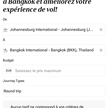
à Bangkok et améliorez votre
expérience de vol!
De
flight_takeoff
close
À
flight_land
close
Budget
EUR
Journey Types
Round trip
keyboard_arrow_down
Journey Types option Round trip Selected
Aucun tarif ne correspond à vos critères de filtrage. Veuillez aj
Aucun tarif ne correspond à vos critères de