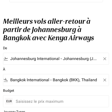
Meilleurs vols aller-retour à
partir de Johannesburg à
Bangkok avec Kenya Airways
De
flight_takeoff
close
À
flight_land
close
Budget
EUR
Journey Types