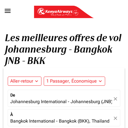

Les meilleures offres de vol
Johannesburg - Bangkok
JNB - BKK
Aller-retour
expand_more
1 Passager, Économique
expand_more
De
close
Johannesburg International - Johannesburg (JNB), South 
À
close
Bangkok International - Bangkok (BKK), Thailand