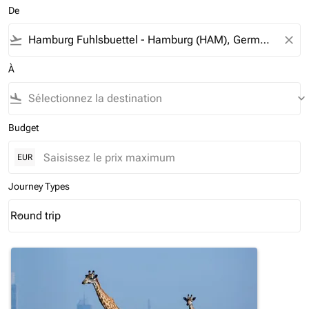
De
flight_takeoff
close
À
flight_land
keyboard_arrow_down
Budget
EUR
Journey Types
Round trip
keyboard_arrow_down
Journey Types option Round trip Selected