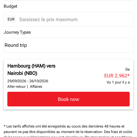
Budget
EUR
Journey Types
Round trip
keyboard_arrow_down
Journey Types option Round trip Selected
Hambourg (HAM)
vers
De
Nairobi (NBO)
EUR 2,962
*
29/09/2026 - 26/10/2026
Vu 1 jour il y a
Aller-retour
|
Affaires
Book now
* Les tarifs affichés ont été enregistrés au cours des dernières 48 heures et
peuvent ne pas être disponibles au moment de la réservation.
Des frais et coûts