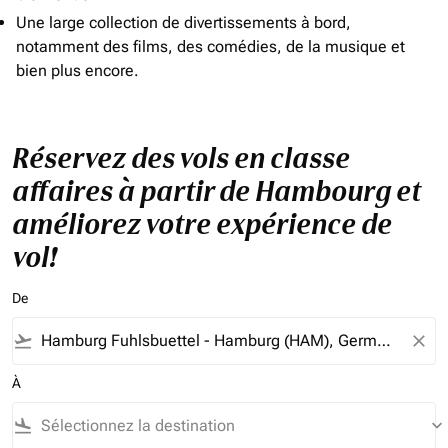
Une large collection de divertissements à bord,
notamment des films, des comédies, de la musique et
bien plus encore.
Réservez des vols en classe
affaires à partir de Hambourg et
améliorez votre expérience de
vol!
De
flight_takeoff
close
À
flight_land
keyboard_arrow_down