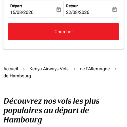
Départ
Retour
today
today
fc-booking-departure-date-aria-label
15/08/2026
fc-booking-return-date-aria-la
22/08/2026
Chercher
Accueil
Kenya Airways Vols
de l'Allemagne
de Hambourg
Découvrez nos vols les plus
populaires au départ de
Hambourg