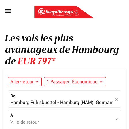

Les vols les plus
avantageux de Hambourg
de
EUR 797*
Aller-retour
expand_more
1 Passager, Économique
expand_more
De
close
Hamburg Fuhlsbuettel - Hamburg (HAM), Germany
À
expand_more
Ville de retour