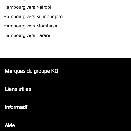
Hambourg vers Nairobi
Hambourg vers Kilimandjaro
Hambourg vers Mombasa
Hambourg vers Harare
Marques du groupe KQ
keyboard_arrow_down
Liens utiles
keyboard_arrow_down
Informatif
keyboard_arrow_down
Aide
keyboard_arrow_down