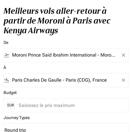
Meilleurs vols aller-retour à
partir de Moroni à Paris avec
Kenya Airways
De
flight_takeoff
close
À
flight_land
close
Budget
EUR
Journey Types
Round trip
keyboard_arrow_down