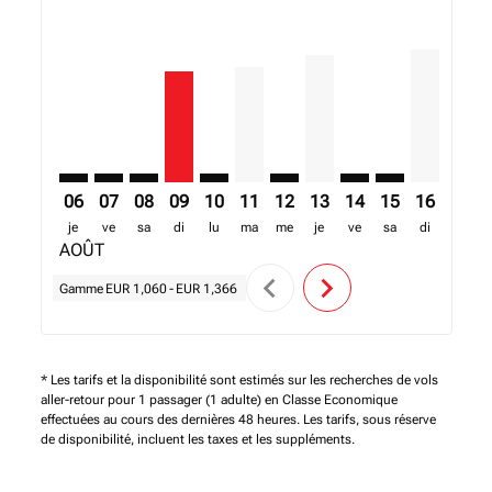
HAH–CDG: cmp-view-offers-disclaimer. Trouver des o
HAH–CDG: cmp-view-offers-disclaimer. Trouver d
HAH–CDG: cmp-view-offers-disclaimer. Trouv
HAH–CDG, 09/08/2026 – 11/11/2026: A p
HAH–CDG: cmp-view-offers-disclaim
HAH–CDG, 11/08/2026 – 09/11/2
HAH–CDG: cmp-view-offers-
HAH–CDG, 13/08/2026 –
HAH–CDG: cmp-view
HAH–CDG: cmp-
HAH–CDG, 
HAH–C
H
06
07
08
09
10
11
12
13
14
15
16
17
je
ve
sa
di
lu
ma
me
je
ve
sa
di
lu
AOÛT
chevron_left
chevron_right
Gamme
EUR 1,060
-
EUR 1,366
* Les tarifs et la disponibilité sont estimés sur les recherches de vols
aller-retour pour 1 passager (1 adulte) en Classe Economique
effectuées au cours des dernières 48 heures. Les tarifs, sous réserve
de disponibilité, incluent les taxes et les suppléments.