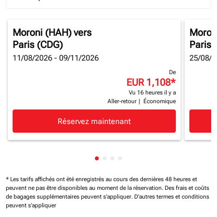
Journey Types option Round trip Selected
Moroni (HAH)
vers
Moron
Paris (CDG)
Paris 
11/08/2026 - 09/11/2026
25/08/2
De
EUR 1,108
*
Vu 16 heures il y a
Aller-retour
|
Économique
Réservez maintenant
Affichage de cmp-pagination-sh
Affichage de cmp-pagination-
Affichage de cmp-paginatio
Affichage de cmp-paginat
* Les tarifs affichés ont été enregistrés au cours des dernières 48 heures et
peuvent ne pas être disponibles au moment de la réservation.
Des frais et coûts
de bagages supplémentaires peuvent s'appliquer.
D'autres termes et conditions
peuvent s'appliquer