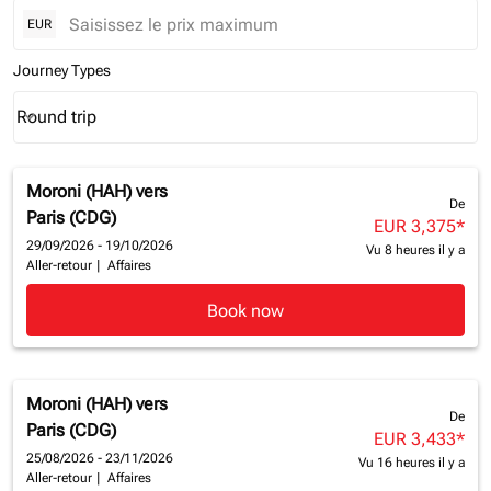
EUR
Journey Types
Round trip
keyboard_arrow_down
Journey Types option Round trip Selected
Moroni (HAH)
vers
De
Paris (CDG)
EUR 3,375
*
29/09/2026 - 19/10/2026
Vu 8 heures il y a
Aller-retour
|
Affaires
Book now
Moroni (HAH)
vers
De
Paris (CDG)
EUR 3,433
*
25/08/2026 - 23/11/2026
Vu 16 heures il y a
Aller-retour
|
Affaires