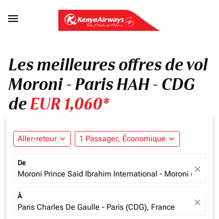

Les meilleures offres de vol
Moroni - Paris HAH - CDG
de
EUR 1,060*
Aller-retour
expand_more
1 Passager, Économique
expand_more
De
close
Moroni Prince Said Ibrahim International - Moroni (HAH),
À
close
Paris Charles De Gaulle - Paris (CDG), France