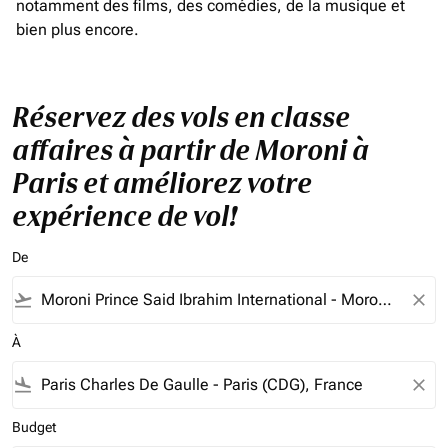
notamment des films, des comédies, de la musique et
bien plus encore.
Réservez des vols en classe
affaires à partir de Moroni à
Paris et améliorez votre
expérience de vol!
De
flight_takeoff
close
À
flight_land
close
Budget