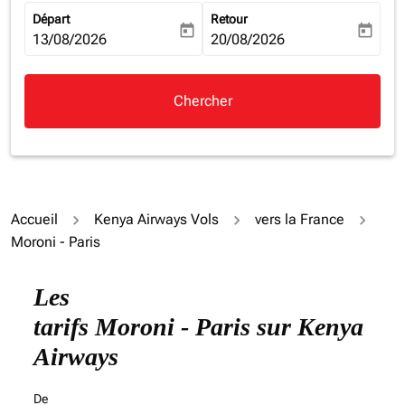
Départ
Retour
today
today
fc-booking-departure-date-aria-label
13/08/2026
fc-booking-return-date-aria-la
20/08/2026
Chercher
Accueil
Kenya Airways Vols
vers la France
Moroni - Paris
Les
tarifs Moroni - Paris sur Kenya
Airways
De