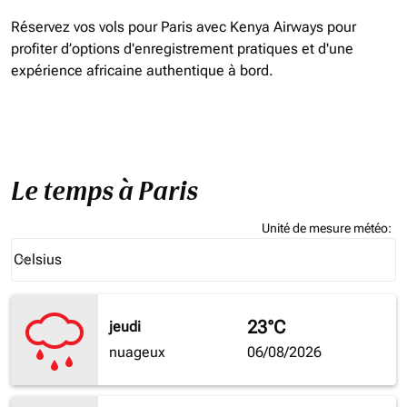
Réservez vos vols pour Paris avec Kenya Airways pour
profiter d’options d'enregistrement pratiques et d'une
expérience africaine authentique à bord.
Le temps à Paris
Unité de mesure météo
:
Weather unit option Celsius Selected
Celsius
keyboard_arrow_down
23°C
jeudi
nuageux
06/08/2026