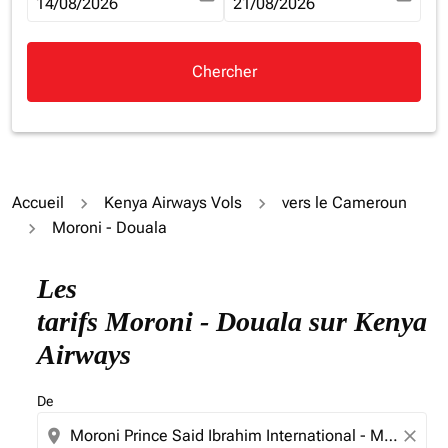
fc-booking-departure-date-aria-label
14/08/2026
fc-booking-return-date-aria-la
21/08/2026
Chercher
Accueil
Kenya Airways Vols
vers le Cameroun
Moroni - Douala
Essayez de mettre à jour votre itinéraire (origine et/ou
Les
tarifs Moroni - Douala sur Kenya
Airways
De
location_on
close