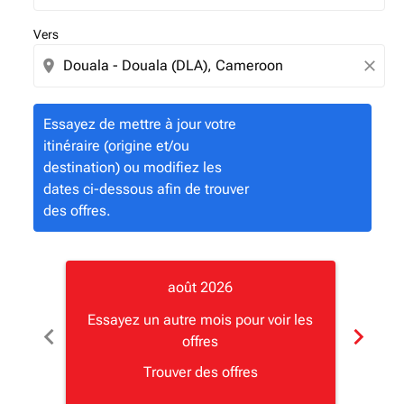
Vers
location_on
close
Essayez de mettre à jour votre
itinéraire (origine et/ou
destination) ou modifiez les
dates ci-dessous afin de trouver
des offres.
août 2026
Essayez un autre mois pour voir les
Essay
chevron_left
chevron_right
offres
Trouver des offres