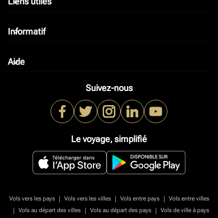
Liens utiles
keyboard_arrow_down
Informatif
keyboard_arrow_down
Aide
keyboard_arrow_down
Suivez-nous
Le voyage, simplifié
|
|
|
Vols vers les pays
Vols vers les villes
Vols entre pays
Vols entre villes
|
|
|
Vols au départ des villes
Vols au départ des pays
Vols de ville à pays