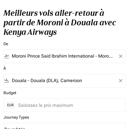
Meilleurs vols aller-retour à
partir de Moroni à Douala avec
Kenya Airways
De
flight_takeoff
close
À
flight_land
close
Budget
EUR
Journey Types