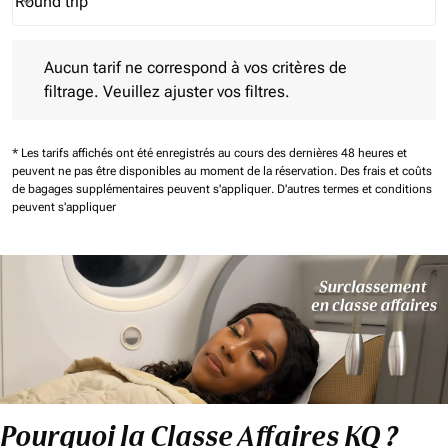
Round trip
keyboard_arrow_down
Journey Types option Round trip Selected
Aucun tarif ne correspond à vos critères de filtrage. Veuillez aj
Aucun tarif ne correspond à vos critères de
filtrage. Veuillez ajuster vos filtres.
* Les tarifs affichés ont été enregistrés au cours des dernières 48 heures et
peuvent ne pas être disponibles au moment de la réservation.
Des frais et coûts
de bagages supplémentaires peuvent s'appliquer.
D'autres termes et conditions
peuvent s'appliquer
Pourquoi la Classe Affaires KQ ?