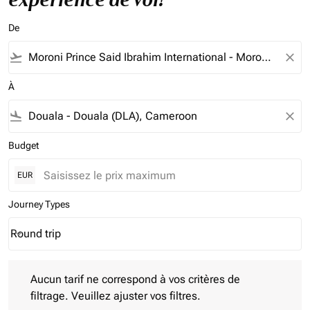
De
flight_takeoff
close
À
flight_land
close
Budget
EUR
Journey Types
Round trip
keyboard_arrow_down
Journey Types option Round trip Selected
Aucun tarif ne correspond à vos critères de filtrage. Veuillez aj
Aucun tarif ne correspond à vos critères de
filtrage. Veuillez ajuster vos filtres.