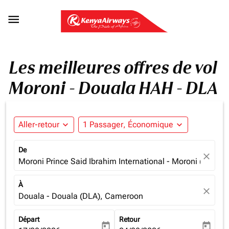

Les meilleures offres de vol
Moroni - Douala HAH - DLA
Aller-retour
expand_more
1 Passager, Économique
expand_more
De
close
Moroni Prince Said Ibrahim International - Moroni (HAH),
À
close
Douala - Douala (DLA), Cameroon
Départ
Retour
today
today