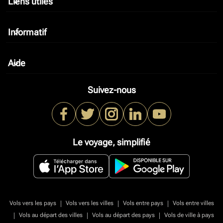
Liens utiles
keyboard_arrow_down
Informatif
keyboard_arrow_down
Aide
keyboard_arrow_down
Suivez-nous
Le voyage, simplifié
|
|
|
Vols vers les pays
Vols vers les villes
Vols entre pays
Vols entre villes
|
|
|
Vols au départ des villes
Vols au départ des pays
Vols de ville à pays