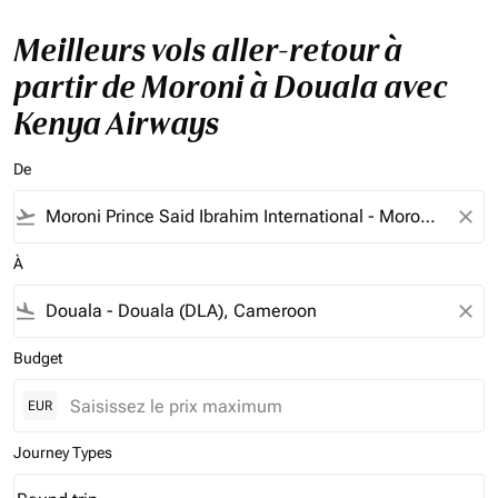
Meilleurs vols aller-retour à
partir de Moroni à Douala avec
Kenya Airways
De
flight_takeoff
close
À
flight_land
close
Budget
EUR
Journey Types