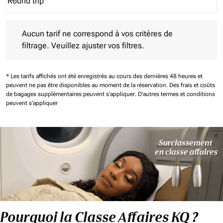
Round trip
keyboard_arrow_down
Journey Types option Round trip Selected
Aucun tarif ne correspond à vos critères de filtrage. Veuillez aj
Aucun tarif ne correspond à vos critères de
filtrage. Veuillez ajuster vos filtres.
* Les tarifs affichés ont été enregistrés au cours des dernières 48 heures et
peuvent ne pas être disponibles au moment de la réservation.
Des frais et coûts
de bagages supplémentaires peuvent s'appliquer.
D'autres termes et conditions
peuvent s'appliquer
Pourquoi la Classe Affaires KQ ?