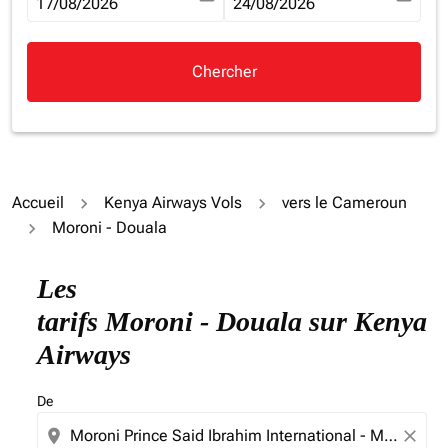
fc-booking-departure-date-aria-label
17/08/2026
fc-booking-return-date-aria-la
24/08/2026
Chercher
Accueil
Kenya Airways Vols
vers le Cameroun
Moroni - Douala
Essayez de mettre à jour votre itinéraire (origine et/ou
Les
tarifs Moroni - Douala sur Kenya
Airways
De
location_on
close