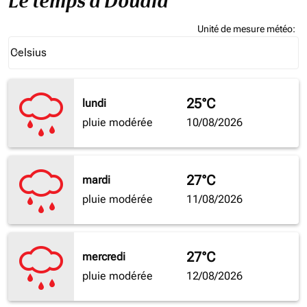
Le temps à Douala
Unité de mesure météo
:
Weather unit option Celsius Selected
Celsius
keyboard_arrow_down
25°C
lundi
pluie modérée
10/08/2026
27°C
mardi
pluie modérée
11/08/2026
27°C
mercredi
pluie modérée
12/08/2026