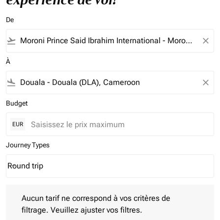
De
flight_takeoff
close
À
flight_land
close
Budget
EUR
Journey Types
Round trip
keyboard_arrow_down
Journey Types option Round trip Selected
Aucun tarif ne correspond à vos critères de filtrage. Veuillez aj
Aucun tarif ne correspond à vos critères de
filtrage. Veuillez ajuster vos filtres.