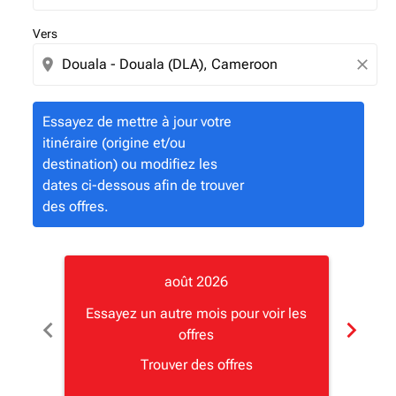
Vers
location_on
close
Essayez de mettre à jour votre
itinéraire (origine et/ou
destination) ou modifiez les
dates ci-dessous afin de trouver
des offres.
août 2026
Essayez un autre mois pour voir les
Essay
chevron_left
chevron_right
offres
Trouver des offres