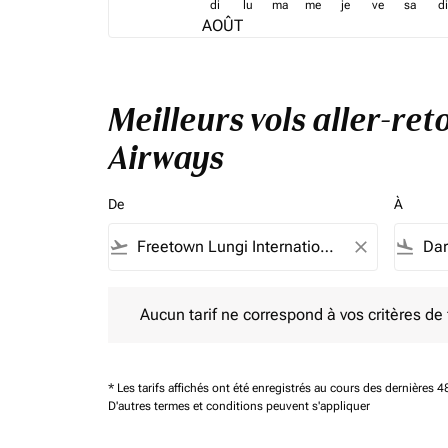
di
lu
ma
me
je
ve
sa
di
AOÛT
Meilleurs vols aller-re
Airways
De
À
flight_takeoff
close
flight_land
Aucun tarif ne correspond à vos critères de filtrag
Aucun tarif ne correspond à vos critères de fi
* Les tarifs affichés ont été enregistrés au cours des dernières
D'autres termes et conditions peuvent s'appliquer