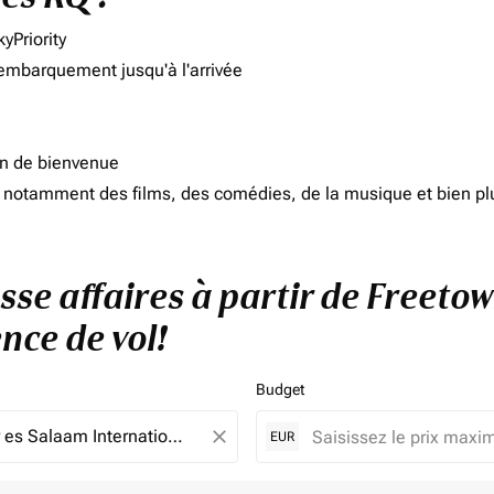
yPriority
'embarquement jusqu'à l'arrivée
on de bienvenue
d, notamment des films, des comédies, de la musique et bien pl
asse affaires à partir de Freeto
nce de vol!
Budget
close
EUR
e. Veuillez ajuster vos filtres.