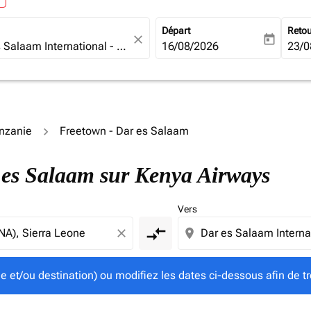
Départ
Reto
close
today
fc-booking-departure-date-ari
16/08/2026
fc-b
23/0
anzanie
Freetown - Dar es Salaam
gine et/ou destination) ou modifiez les dates ci-dessous afin
r es Salaam sur Kenya Airways
Vers
compare_arrows
close
location_on
ine et/ou destination) ou modifiez les dates ci-dessous afin de tr