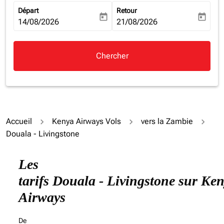
Départ
Retour
today
today
fc-booking-departure-date-aria-label
14/08/2026
fc-booking-return-date-aria-la
21/08/2026
Chercher
Accueil
Kenya Airways Vols
vers la Zambie
Douala - Livingstone
Essayez de mettre à jour votre itinéraire (origine et/ou
Les
tarifs Douala - Livingstone sur Ke
Airways
De