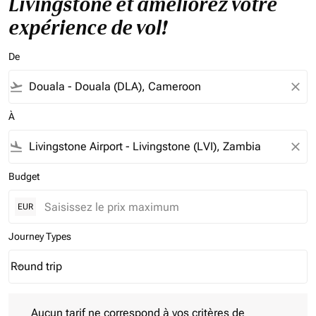
Livingstone et améliorez votre
expérience de vol!
De
flight_takeoff
close
À
flight_land
close
Budget
EUR
Journey Types
Round trip
keyboard_arrow_down
Journey Types option Round trip Selected
Aucun tarif ne correspond à vos critères de filtrage. Veuillez aj
Aucun tarif ne correspond à vos critères de