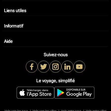
Liens utiles
keyboard_arrow_down
Informatif
keyboard_arrow_down
Aide
keyboard_arrow_down
Suivez-nous
Le voyage, simplifié
|
|
|