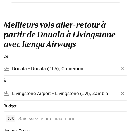
Meilleurs vols aller-retour à
partir de Douala à Livingstone
avec Kenya Airways
De
flight_takeoff
close
À
flight_land
close
Budget
EUR
Journey Types