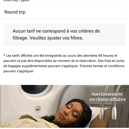
Round trip
keyboard_arrow_down
Journey Types option Round trip Selected
Aucun tarif ne correspond à vos critères de filtrage. Veuillez aj
Aucun tarif ne correspond à vos critères de
filtrage. Veuillez ajuster vos filtres.
* Les tarifs affichés ont été enregistrés au cours des dernières 48 heures et
peuvent ne pas être disponibles au moment de la réservation.
Des frais et coûts
de bagages supplémentaires peuvent s'appliquer.
D'autres termes et conditions
peuvent s'appliquer