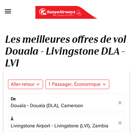

Les meilleures offres de vol
Douala - Livingstone DLA -
LVI
Aller-retour
expand_more
1 Passager, Économique
expand_more
De
close
Douala - Douala (DLA), Cameroon
À
close
Livingstone Airport - Livingstone (LVI), Zambia