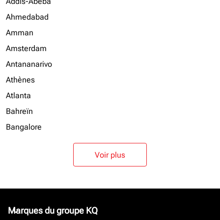
Addis-Abeba
Ahmedabad
Amman
Amsterdam
Antananarivo
Athènes
Atlanta
Bahreïn
Bangalore
Voir plus
Marques du groupe KQ
keyboard_arrow_down