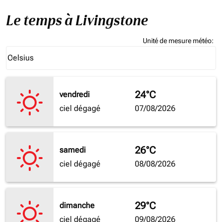
Le temps à Livingstone
Unité de mesure météo
:
Weather unit option Celsius Selected
Celsius
keyboard_arrow_down
24°C
vendredi
ciel dégagé
07/08/2026
26°C
samedi
ciel dégagé
08/08/2026
29°C
dimanche
ciel dégagé
09/08/2026