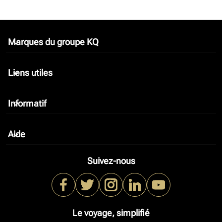
Marques du groupe KQ
keyboard_arrow_down
Liens utiles
keyboard_arrow_down
Informatif
keyboard_arrow_down
Aide
keyboard_arrow_down
Suivez-nous
Le voyage, simplifié