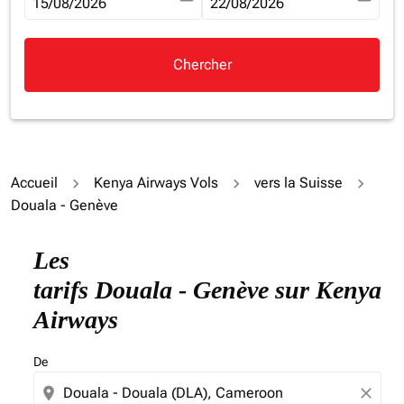
fc-booking-departure-date-aria-label
15/08/2026
fc-booking-return-date-aria-la
22/08/2026
Chercher
Accueil
Kenya Airways Vols
vers la Suisse
Douala - Genève
Essayez de mettre à jour votre itinéraire (origine et/ou
Les
tarifs Douala - Genève sur Kenya
Airways
De
location_on
close