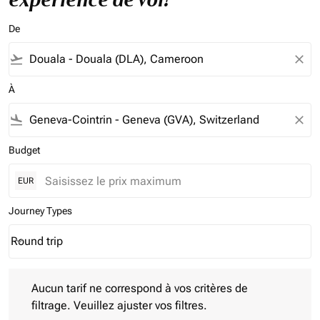
De
flight_takeoff
close
À
flight_land
close
Budget
EUR
Journey Types
Round trip
keyboard_arrow_down
Journey Types option Round trip Selected
Aucun tarif ne correspond à vos critères de filtrage. Veuillez aj
Aucun tarif ne correspond à vos critères de
filtrage. Veuillez ajuster vos filtres.