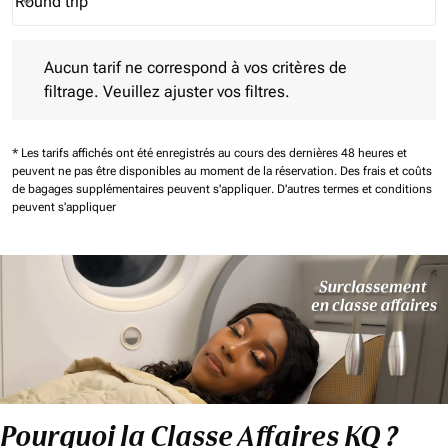
Round trip
keyboard_arrow_down
Journey Types option Round trip Selected
Aucun tarif ne correspond à vos critères de filtrage. Veuillez aj
Aucun tarif ne correspond à vos critères de
filtrage. Veuillez ajuster vos filtres.
* Les tarifs affichés ont été enregistrés au cours des dernières 48 heures et
peuvent ne pas être disponibles au moment de la réservation.
Des frais et coûts
de bagages supplémentaires peuvent s'appliquer.
D'autres termes et conditions
peuvent s'appliquer
Pourquoi la Classe Affaires KQ ?