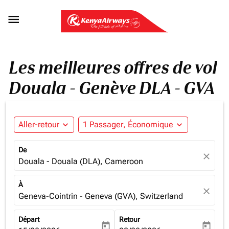

Les meilleures offres de vol
Douala - Genève DLA - GVA
Aller-retour
expand_more
1 Passager, Économique
expand_more
De
close
Douala - Douala (DLA), Cameroon
À
close
Geneva-Cointrin - Geneva (GVA), Switzerland
Départ
Retour
today
today