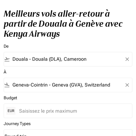
Meilleurs vols aller-retour à
partir de Douala à Genève avec
Kenya Airways
De
flight_takeoff
close
À
flight_land
close
Budget
EUR
Journey Types