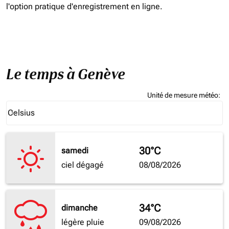
l'option pratique d'enregistrement en ligne.
Le temps à Genève
Unité de mesure météo
:
Weather unit option Celsius Selected
Celsius
keyboard_arrow_down
30°C
samedi
ciel dégagé
08/08/2026
34°C
dimanche
légère pluie
09/08/2026