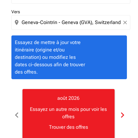
Vers
location_on
close
Essayez de mettre à jour votre
itinéraire (origine et/ou
destination) ou modifiez les
dates ci-dessous afin de trouver
des offres.
août 2026
Essayez un autre mois pour voir les
Essay
chevron_left
chevron_right
offres
Trouver des offres