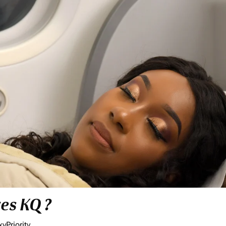
res KQ ?
yPriority