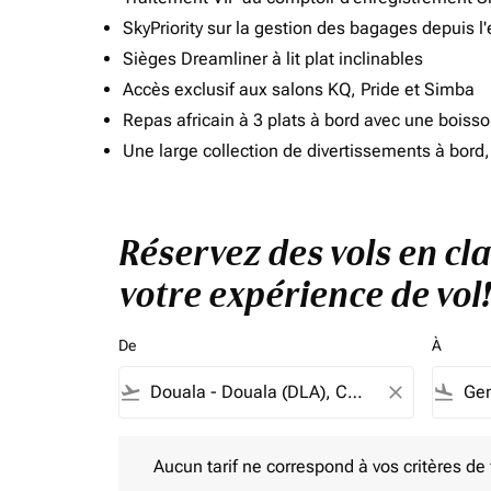
SkyPriority sur la gestion des bagages depuis l
Sièges Dreamliner à lit plat inclinables
Accès exclusif aux salons KQ, Pride et Simba
Repas africain à 3 plats à bord avec une boiss
Une large collection de divertissements à bor
Réservez des vols en cl
votre expérience de vol!
De
À
flight_takeoff
close
flight_land
Aucun tarif ne correspond à vos critères de filtrag
Aucun tarif ne correspond à vos critères de fi