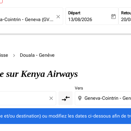
Départ
Reto
close
today
fc-booking-departure-date-ari
13/08/2026
fc-b
20/0
isse
Douala - Genève
gine et/ou destination) ou modifiez les dates ci-dessous afin
ve sur Kenya Airways
Vers
compare_arrows
close
location_on
ine et/ou destination) ou modifiez les dates ci-dessous afin de tr