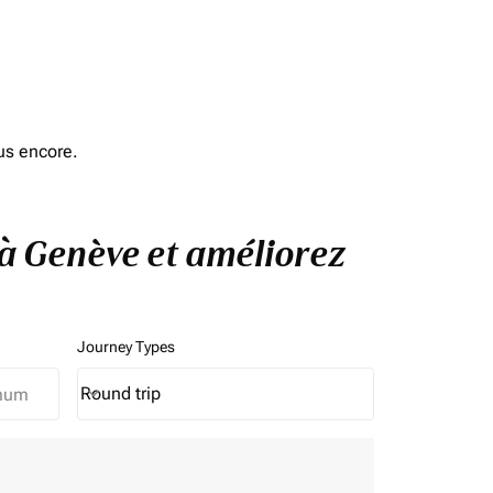
us encore.
 à Genève et améliorez
Journey Types
Round trip
keyboard_arrow_down
Journey Types option Round trip Selected