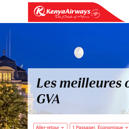
Les meilleures 
GVA
Aller-retour
expand_more
1 Passager, Économique
expand_mo