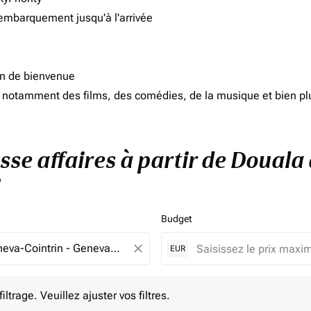
'embarquement jusqu'à l'arrivée
on de bienvenue
d, notamment des films, des comédies, de la musique et bien pl
asse affaires à partir de Douala
Budget
close
EUR
e. Veuillez ajuster vos filtres.
ltrage. Veuillez ajuster vos filtres.