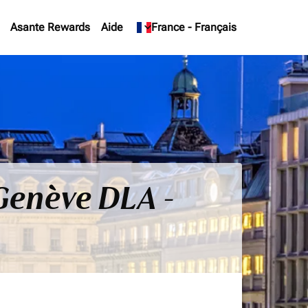
Asante Rewards
Aide
keyboard_arrow_down
France
-
Français
 Genève DLA -