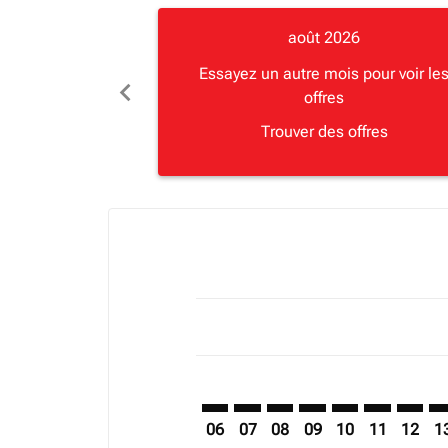
août 2026
Essayez un autre mois pour voir le
chevron_left
offres
Trouver des offres
Displaying fares for août-2026
DLA–GVA: cmp-view-offers-discla
DLA–GVA: cmp-view-offers-di
DLA–GVA: cmp-view-offer
DLA–GVA: cmp-view-o
DLA–GVA: cmp-vi
DLA–GVA: c
DLA–GV
DL
06
07
08
09
10
11
12
1