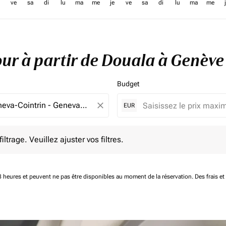
ve
sa
di
lu
ma
me
je
ve
sa
di
lu
ma
me
tour à partir de Douala à Genèv
Budget
close
EUR
e. Veuillez ajuster vos filtres.
ltrage. Veuillez ajuster vos filtres.
 48 heures et peuvent ne pas être disponibles au moment de la réservation.
Des frais e