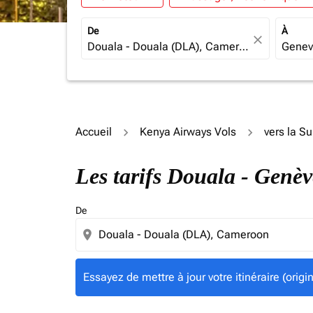
De
À
close
Accueil
Kenya Airways Vols
vers la Su
Essayez de mettre à jour votre itinéraire (ori
Les tarifs Douala - Genè
De
location_on
Essayez de mettre à jour votre itinéraire (orig