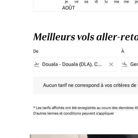
je
ve
sa
di
lu
ma
me
je
AOÛT
Meilleurs vols aller-re
De
À
flight_takeoff
close
flight_land
Aucun tarif ne correspond à vos critères de filtrag
Aucun tarif ne correspond à vos critères de fi
* Les tarifs affichés ont été enregistrés au cours des dernières
D'autres termes et conditions peuvent s'appliquer