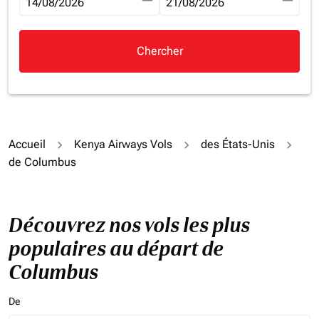
fc-booking-departure-date-aria-label
14/08/2026
fc-booking-return-date-aria-la
21/08/2026
Chercher
Accueil
Kenya Airways Vols
des États-Unis
de Columbus
Découvrez nos vols les plus
populaires au départ de
Columbus
De