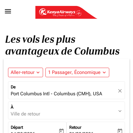

Les vols les plus
avantageux de Columbus
Aller-retour
expand_more
1 Passager, Économique
expand_more
De
close
Port Columbus Intl - Columbus (CMH), USA
À
expand_more
Ville de retour
Départ
Retour
today
today