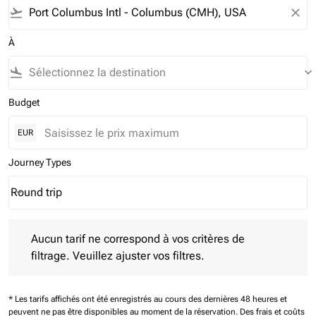
flight_takeoff
close
À
flight_land
keyboard_arrow_down
Budget
EUR
Journey Types
Round trip
keyboard_arrow_down
Journey Types option Round trip Selected
Aucun tarif ne correspond à vos critères de filtrage. Veuillez aj
Aucun tarif ne correspond à vos critères de
filtrage. Veuillez ajuster vos filtres.
* Les tarifs affichés ont été enregistrés au cours des dernières 48 heures et
peuvent ne pas être disponibles au moment de la réservation.
Des frais et coûts