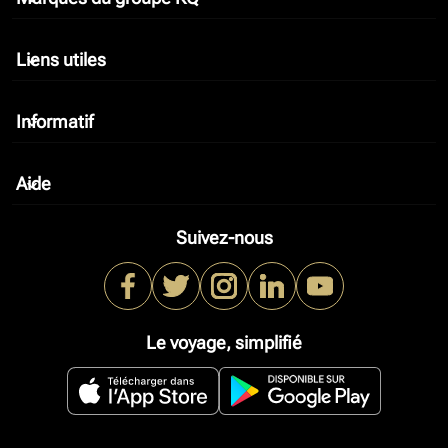
Liens utiles
keyboard_arrow_down
Informatif
keyboard_arrow_down
Aide
keyboard_arrow_down
Suivez-nous
Le voyage, simplifié