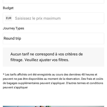
Budget
EUR
Journey Types
Round trip
keyboard_arrow_down
Journey Types option Round trip Selected
Aucun tarif ne correspond à vos critères de filtrage. Veuillez aj
Aucun tarif ne correspond à vos critères de
filtrage. Veuillez ajuster vos filtres.
* Les tarifs affichés ont été enregistrés au cours des dernières 48 heures et
peuvent ne pas être disponibles au moment de la réservation.
Des frais et coûts
de bagages supplémentaires peuvent s'appliquer.
D'autres termes et conditions
peuvent s'appliquer