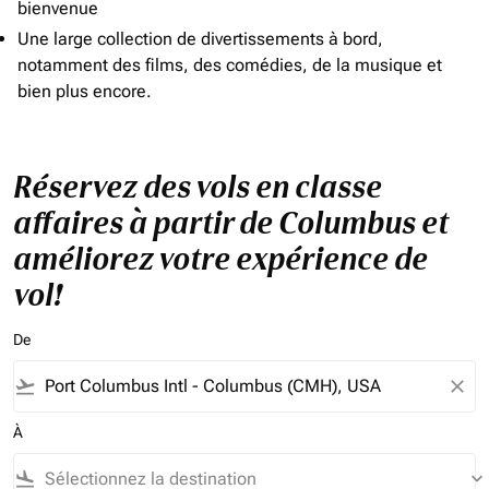
bienvenue
Une large collection de divertissements à bord,
notamment des films, des comédies, de la musique et
bien plus encore.
Réservez des vols en classe
affaires à partir de Columbus et
améliorez votre expérience de
vol!
De
flight_takeoff
close
À
flight_land
keyboard_arrow_down