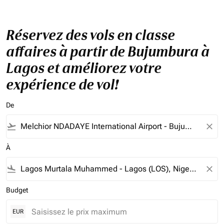
Réservez des vols en classe
affaires à partir de Bujumbura à
Lagos et améliorez votre
expérience de vol!
De
flight_takeoff
close
À
flight_land
close
Budget
EUR