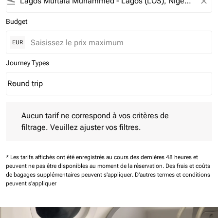
flight_land
close
Budget
EUR
Journey Types
Round trip
keyboard_arrow_down
Journey Types option Round trip Selected
Aucun tarif ne correspond à vos critères de filtrage. Veuillez aj
Aucun tarif ne correspond à vos critères de
filtrage. Veuillez ajuster vos filtres.
* Les tarifs affichés ont été enregistrés au cours des dernières 48 heures et
peuvent ne pas être disponibles au moment de la réservation.
Des frais et coûts
de bagages supplémentaires peuvent s'appliquer.
D'autres termes et conditions
peuvent s'appliquer