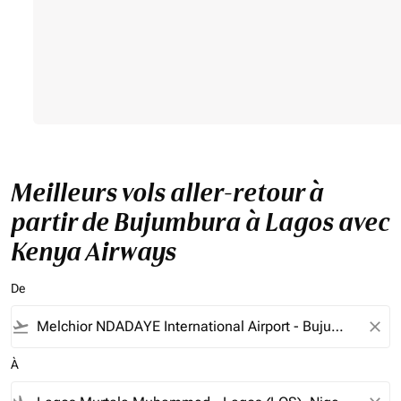
Meilleurs vols aller-retour à
partir de Bujumbura à Lagos avec
Kenya Airways
De
flight_takeoff
close
À