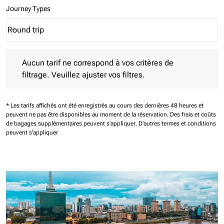
Journey Types
Round trip
keyboard_arrow_down
Journey Types option Round trip Selected
Aucun tarif ne correspond à vos critères de filtrage. Veuillez aj
Aucun tarif ne correspond à vos critères de
filtrage. Veuillez ajuster vos filtres.
* Les tarifs affichés ont été enregistrés au cours des dernières 48 heures et
peuvent ne pas être disponibles au moment de la réservation.
Des frais et coûts
de bagages supplémentaires peuvent s'appliquer.
D'autres termes et conditions
peuvent s'appliquer