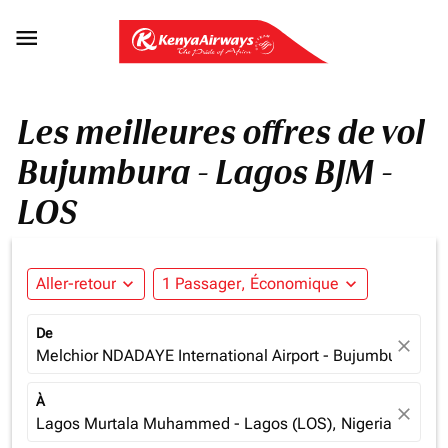

Les meilleures offres de vol
Bujumbura - Lagos BJM -
LOS
Aller-retour
expand_more
1 Passager, Économique
expand_more
De
close
Melchior NDADAYE International Airport - Bujumbura (BJM
À
close
Lagos Murtala Muhammed - Lagos (LOS), Nigeria