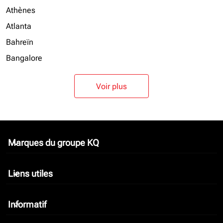
Athènes
Atlanta
Bahreïn
Bangalore
Voir plus
Marques du groupe KQ
keyboard_arrow_down
Liens utiles
keyboard_arrow_down
Informatif
keyboard_arrow_down