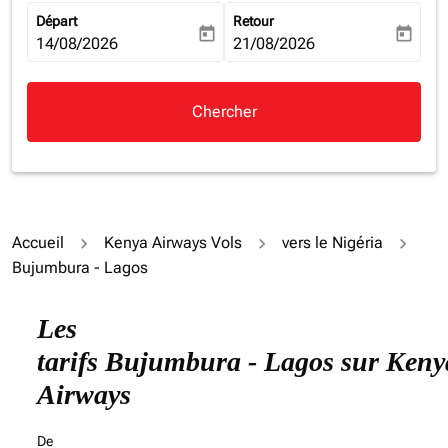
Départ
Retour
today
today
fc-booking-departure-date-aria-label
14/08/2026
fc-booking-return-date-aria-la
21/08/2026
Chercher
Accueil
Kenya Airways Vols
vers le Nigéria
Bujumbura - Lagos
Essayez de mettre à jour votre itinéraire (origine et/ou
Les
tarifs Bujumbura - Lagos sur Keny
Airways
De