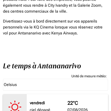
également vous rendre à City Ivandry et la Galerie Zoom,
des centres commerciaux de la ville.
Divertissez-vous à bord directement sur vos appareils
personnels via le KQ Cinema lorsque vous réservez votre
vol pour Antananarivo avec Kenya Airways.
Le temps à Antananarivo
Unité de mesure météo
:
Weather unit option Celsius Selected
Celsius
keyboard_arrow_down
22°C
vendredi
ciel dégagé
07/08/2026