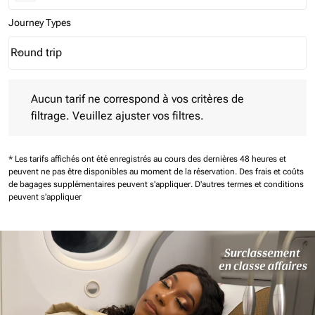
Journey Types
Round trip
keyboard_arrow_down
Journey Types option Round trip Selected
Aucun tarif ne correspond à vos critères de filtrage. Veuillez aj
Aucun tarif ne correspond à vos critères de
filtrage. Veuillez ajuster vos filtres.
* Les tarifs affichés ont été enregistrés au cours des dernières 48 heures et
peuvent ne pas être disponibles au moment de la réservation.
Des frais et coûts
de bagages supplémentaires peuvent s'appliquer.
D'autres termes et conditions
peuvent s'appliquer