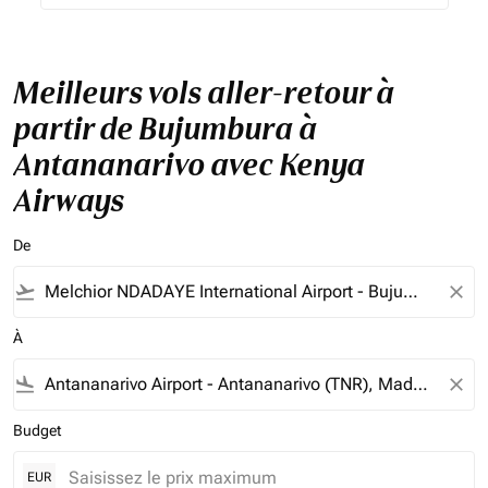
Meilleurs vols aller-retour à
partir de Bujumbura à
Antananarivo avec Kenya
Airways
De
flight_takeoff
close
À
flight_land
close
Budget
EUR