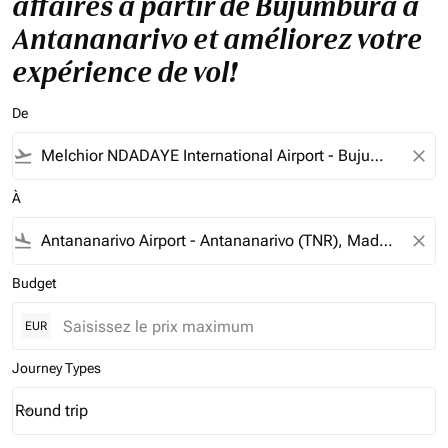
affaires à partir de Bujumbura à
Antananarivo et améliorez votre
expérience de vol!
De
flight_takeoff
close
À
flight_land
close
Budget
EUR
Journey Types
Round trip
keyboard_arrow_down
Journey Types option Round trip Selected