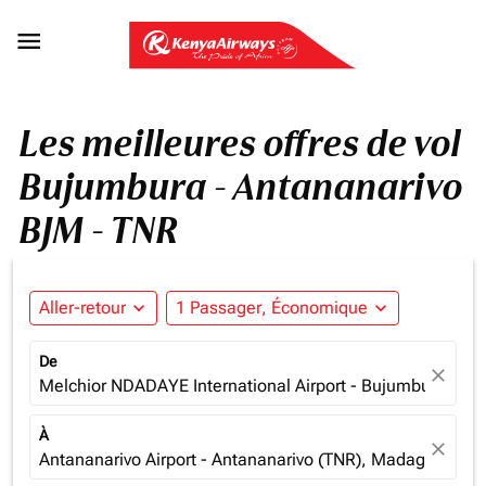

Les meilleures offres de vol
Bujumbura - Antananarivo
BJM - TNR
Aller-retour
expand_more
1 Passager, Économique
expand_more
De
close
Melchior NDADAYE International Airport - Bujumbura (BJM
À
close
Antananarivo Airport - Antananarivo (TNR), Madagascar