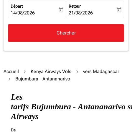
Départ
Retour
today
today
fc-booking-departure-date-aria-label
14/08/2026
fc-booking-return-date-aria-la
21/08/2026
Chercher
Accueil
Kenya Airways Vols
vers Madagascar
Bujumbura - Antananarivo
Essayez de mettre à jour votre itinéraire (origine et/ou
Les
tarifs Bujumbura - Antananarivo 
Airways
De