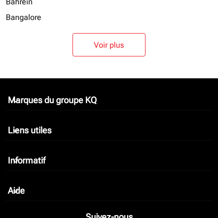
Bahreïn
Bangalore
Voir plus
Marques du groupe KQ
keyboard_arrow_down
Liens utiles
keyboard_arrow_down
Informatif
keyboard_arrow_down
Aide
keyboard_arrow_down
Suivez-nous