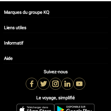
Marques du groupe KQ
keyboard_arrow_down
Liens utiles
keyboard_arrow_down
Informatif
keyboard_arrow_down
Aide
keyboard_arrow_down
Suivez-nous
Le voyage, simplifié