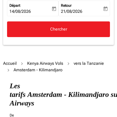
Départ
Retour
today
today
fc-booking-departure-date-aria-label
14/08/2026
fc-booking-return-date-aria-la
21/08/2026
Chercher
Accueil
Kenya Airways Vols
vers la Tanzanie
Amsterdam - Kilimandjaro
Essayez de mettre à jour votre itinéraire (origine et/ou
Les
tarifs Amsterdam - Kilimandjaro s
Airways
De