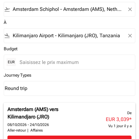
flight_takeoff
close
À
flight_land
close
Budget
EUR
Journey Types
Round trip
keyboard_arrow_down
Journey Types option Round trip Selected
Amsterdam (AMS)
vers
De
Kilimandjaro (JRO)
EUR 3,039
*
08/10/2026 - 24/10/2026
Vu 1 jour il y a
Aller-retour
|
Affaires