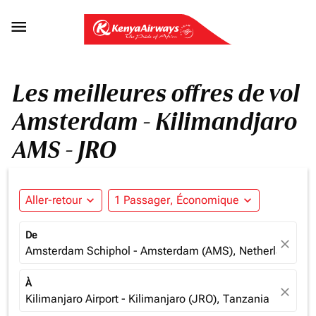

Les meilleures offres de vol
Amsterdam - Kilimandjaro
AMS - JRO
Aller-retour
expand_more
1 Passager, Économique
expand_more
De
close
Amsterdam Schiphol - Amsterdam (AMS), Netherlands
À
close
Kilimanjaro Airport - Kilimanjaro (JRO), Tanzania