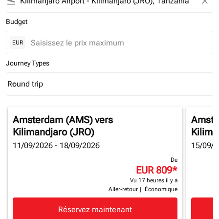
flight_land
close
Budget
EUR
Journey Types
Round trip
keyboard_arrow_down
Journey Types option Round trip Selected
Amsterdam (AMS)
vers
Amste
Kilimandjaro (JRO)
Kilima
11/09/2026 - 18/09/2026
15/09/2
De
EUR 809
*
Vu 17 heures il y a
Aller-retour
|
Économique
Réservez maintenant