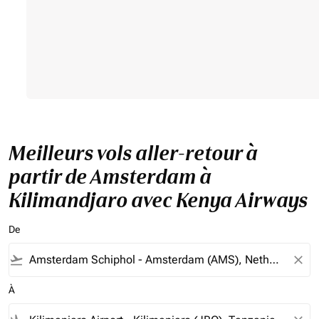
Meilleurs vols aller-retour à
partir de Amsterdam à
Kilimandjaro avec Kenya Airways
De
flight_takeoff
close
À