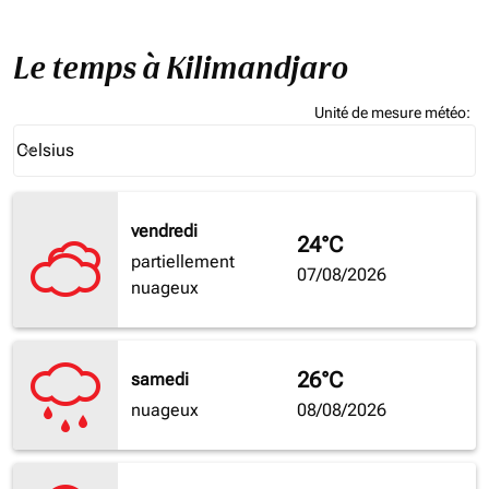
Le temps à Kilimandjaro
Unité de mesure météo
:
Weather unit option Celsius Selected
Celsius
keyboard_arrow_down
vendredi
24°C
partiellement
07/08/2026
nuageux
26°C
samedi
nuageux
08/08/2026