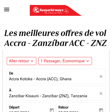

Les meilleures offres de vol
Accra - Zanzíbar ACC - ZNZ
Aller-retour
expand_more
1 Passager, Économique
expand_more
De
close
Accra Kotoka - Accra (ACC), Ghana
À
close
Zanzibar Kisauni - Zanzibar (ZNZ), Tanzania
Départ
Retour
today
today