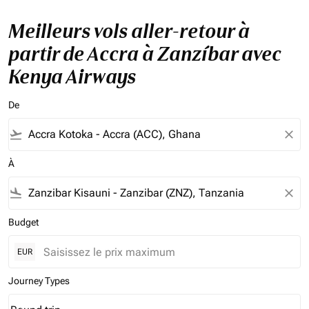
Meilleurs vols aller-retour à
partir de Accra à Zanzíbar avec
Kenya Airways
De
flight_takeoff
close
À
flight_land
close
Budget
EUR
Journey Types