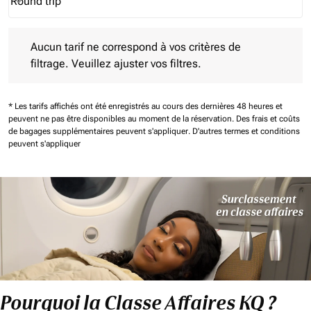
Round trip
keyboard_arrow_down
Journey Types option Round trip Selected
Aucun tarif ne correspond à vos critères de filtrage. Veuillez aj
Aucun tarif ne correspond à vos critères de
filtrage. Veuillez ajuster vos filtres.
* Les tarifs affichés ont été enregistrés au cours des dernières 48 heures et
peuvent ne pas être disponibles au moment de la réservation.
Des frais et coûts
de bagages supplémentaires peuvent s'appliquer.
D'autres termes et conditions
peuvent s'appliquer
Pourquoi la Classe Affaires KQ ?