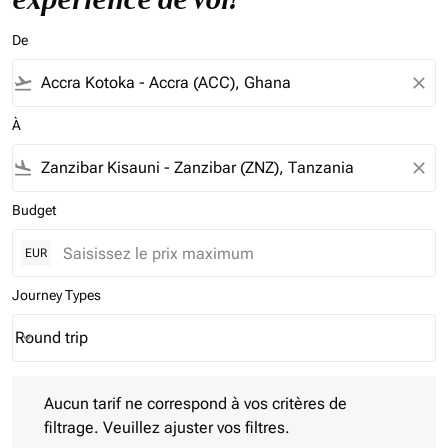
De
flight_takeoff
close
À
flight_land
close
Budget
EUR
Journey Types
Round trip
keyboard_arrow_down
Journey Types option Round trip Selected
Aucun tarif ne correspond à vos critères de filtrage. Veuillez aj
Aucun tarif ne correspond à vos critères de
filtrage. Veuillez ajuster vos filtres.