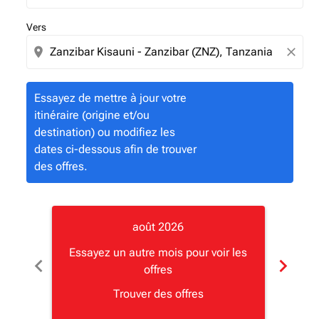
Vers
location_on
close
Essayez de mettre à jour votre
itinéraire (origine et/ou
destination) ou modifiez les
dates ci-dessous afin de trouver
des offres.
août 2026
Essayez un autre mois pour voir les
Essay
chevron_left
chevron_right
offres
Trouver des offres