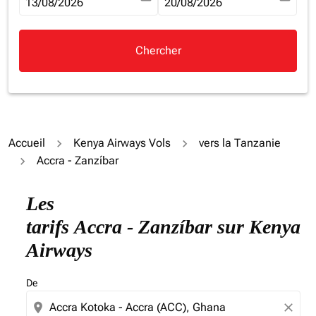
fc-booking-departure-date-aria-label
13/08/2026
fc-booking-return-date-aria-la
20/08/2026
Chercher
Accueil
Kenya Airways Vols
vers la Tanzanie
Accra - Zanzíbar
Essayez de mettre à jour votre itinéraire (origine et/ou
Les
tarifs Accra - Zanzíbar sur Kenya
Airways
De
location_on
close