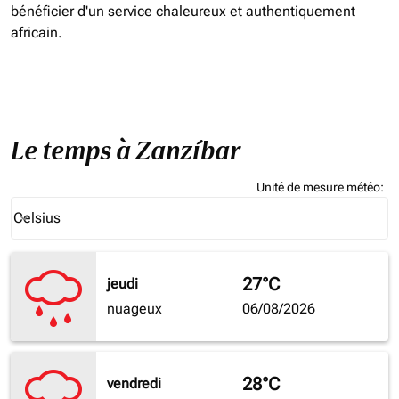
bénéficier d'un service chaleureux et authentiquement
africain.
Le temps à Zanzíbar
Unité de mesure météo
:
Weather unit option Celsius Selected
Celsius
keyboard_arrow_down
27°C
jeudi
nuageux
06/08/2026
28°C
vendredi