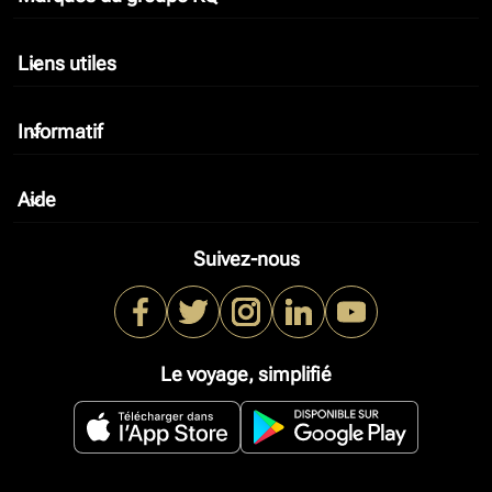
Liens utiles
keyboard_arrow_down
Informatif
keyboard_arrow_down
Aide
keyboard_arrow_down
Suivez-nous
Le voyage, simplifié