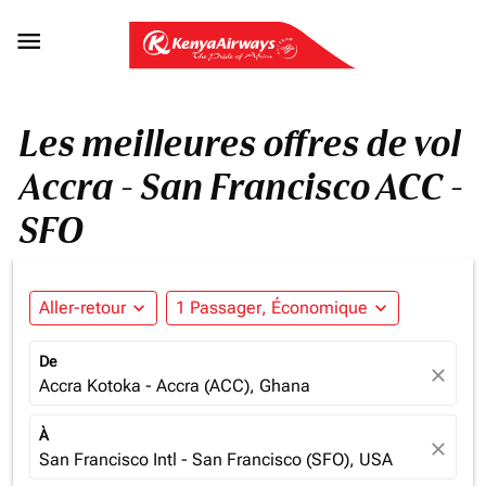

Les meilleures offres de vol
Accra - San Francisco ACC -
SFO
Aller-retour
expand_more
1 Passager, Économique
expand_more
De
close
Accra Kotoka - Accra (ACC), Ghana
À
close
San Francisco Intl - San Francisco (SFO), USA