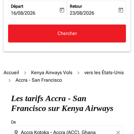
Départ
Retour
today
today
fc-booking-departure-date-aria-label
16/08/2026
fc-booking-return-date-aria-la
23/08/2026
Chercher
Accueil
Kenya Airways Vols
vers les États-Unis
Accra - San Francisco
Essayez de mettre à jour votre itinéraire (origine et/ou
Les tarifs Accra - San
Francisco sur Kenya Airways
De
location_on
close