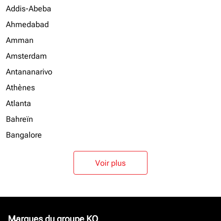
Addis-Abeba
Ahmedabad
Amman
Amsterdam
Antananarivo
Athènes
Atlanta
Bahreïn
Bangalore
Voir plus
Marques du groupe KQ
keyboard_arrow_down