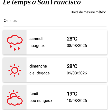
Le temps à San Francisco
Unité de mesure météo
:
Weather unit option Celsius Selected
Celsius
keyboard_arrow_down
28°C
samedi
nuageux
08/08/2026
28°C
dimanche
ciel dégagé
09/08/2026
19°C
lundi
peu nuageux
10/08/2026