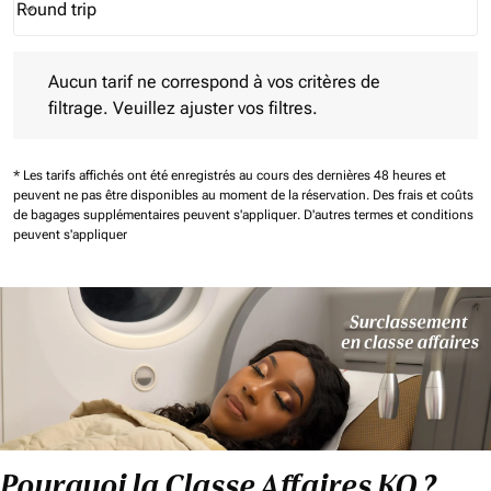
Round trip
keyboard_arrow_down
Journey Types option Round trip Selected
Aucun tarif ne correspond à vos critères de filtrage. Veuillez aj
Aucun tarif ne correspond à vos critères de
filtrage. Veuillez ajuster vos filtres.
* Les tarifs affichés ont été enregistrés au cours des dernières 48 heures et
peuvent ne pas être disponibles au moment de la réservation.
Des frais et coûts
de bagages supplémentaires peuvent s'appliquer.
D'autres termes et conditions
peuvent s'appliquer
Pourquoi la Classe Affaires KQ ?