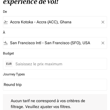
expérience de vol!
De
flight_takeoff
close
À
flight_land
close
Budget
EUR
Journey Types
Round trip
keyboard_arrow_down
Journey Types option Round trip Selected
Aucun tarif ne correspond à vos critères de filtrage. Veuillez aj
Aucun tarif ne correspond à vos critères de
filtrage. Veuillez ajuster vos filtres.