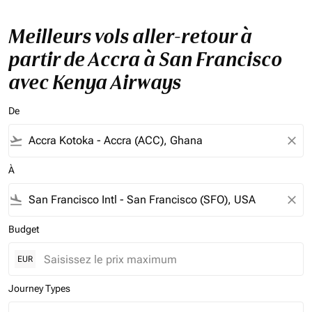
Meilleurs vols aller-retour à
partir de Accra à San Francisco
avec Kenya Airways
De
flight_takeoff
close
À
flight_land
close
Budget
EUR
Journey Types